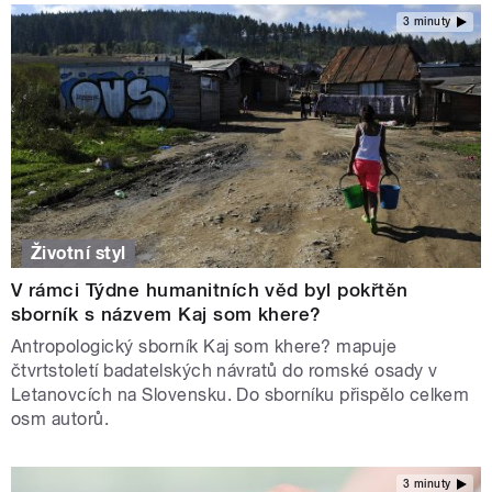
3 minuty
Životní styl
V rámci Týdne humanitních věd byl pokřtěn
sborník s názvem Kaj som khere?
Antropologický sborník Kaj som khere? mapuje
čtvrtstoletí badatelských návratů do romské osady v
Letanovcích na Slovensku. Do sborníku přispělo celkem
osm autorů.
3 minuty