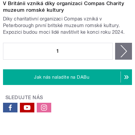
V Británii vzniká díky organizaci Compas Charity
muzeum romské kultury
Díky charitativní organizaci Compas vzniká v
Peterborough první britské muzeum romské kultury.
Expozici budou moci lidé navštívit ke konci roku 2024.
STRÁNKY
1
n
Jak nás naladíte na DABu
SLEDUJTE NÁS