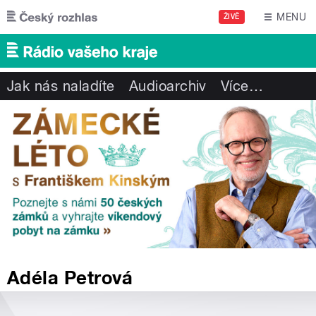
Přejít k hlavnímu obsahu
MENU
ŽIVĚ
Jak nás naladíte
Audioarchiv
Více
…
Adéla Petrová