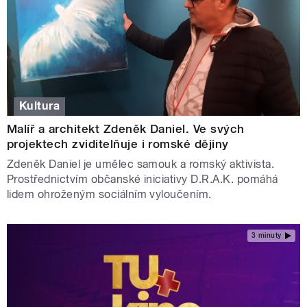
Kultura
Malíř a architekt Zdeněk Daniel. Ve svých
projektech zviditelňuje i romské dějiny
Zdeněk Daniel je umělec samouk a romský aktivista.
Prostřednictvím občanské iniciativy D.R.A.K. pomáhá
lidem ohroženým sociálním vyloučením.
3 minuty