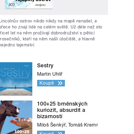
Lincolnův ostrov nikdo nikdy na mapě nenašel, a
přece ho znají lidé na celém světě. Už déle než sto
třicet let na něm prožívají dobrodružství s pěticí
trosečníků, kteří na něm našli útočiště, a hlavně
nejedno tajemství.
Sestry
Martin Uhlíř
Koupit
100+25 brněnských
kuriozit, absurdit a
bizarností
Miloš Šenkýř, Tomáš Kremr
Koupit