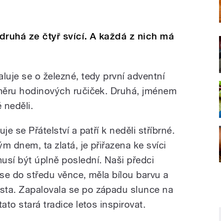
druhá ze čtyř svící. A každá z nich má
luje se o železné, tedy první adventní
směru hodinových ručiček. Druhá, jménem
 neděli.
je se Přátelství a patří k neděli stříbrné.
m dnem, ta zlatá, je přiřazena ke svíci
usí být úplně poslední. Naši předci
a se do středu věnce, měla bílou barvu a
sta. Zapalovala se po západu slunce na
ato stará tradice letos inspirovat.