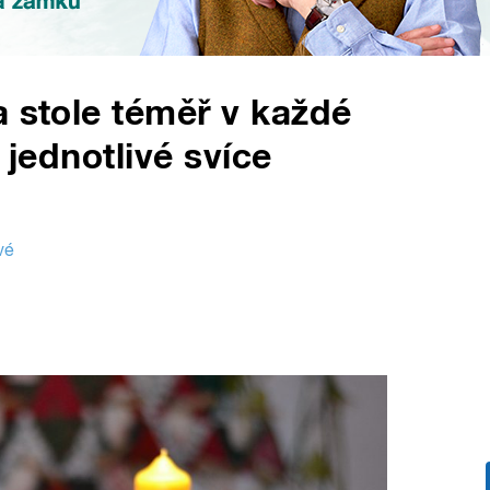
a stole téměř v každé
 jednotlivé svíce
vé