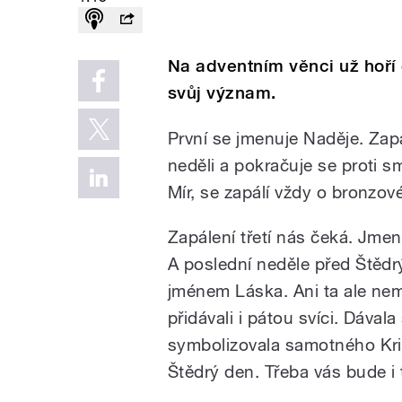
Na adventním věnci už hoří 
svůj význam.
První se jmenuje Naděje. Zapa
neděli a pokračuje se proti 
Mír, se zapálí vždy o bronzové
Zapálení třetí nás čeká. Jmenu
A poslední neděle před Štědrý
jménem Láska. Ani ta ale nem
přidávali i pátou svíci. Dával
symbolizovala samotného Kri
Štědrý den. Třeba vás bude i t