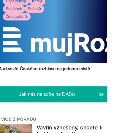
Hry a četby
Krimi
Pohádky
Pořady
Živé vysílání
Audiosvět Českého rozhlasu na jednom místě
Jak nás naladíte na DABu
VÍCE Z POŘADU
Vavřín vznešený, chcete-li