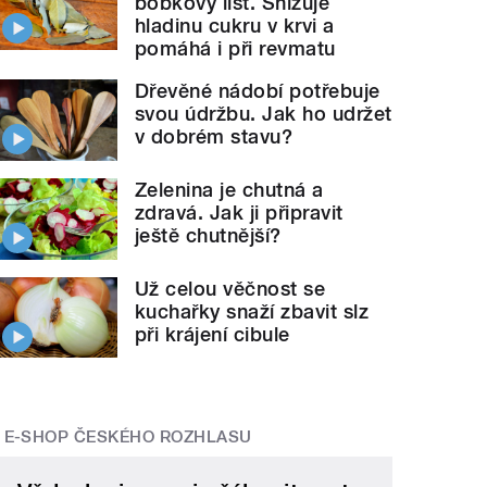
bobkový list. Snižuje
hladinu cukru v krvi a
pomáhá i při revmatu
Dřevěné nádobí potřebuje
svou údržbu. Jak ho udržet
v dobrém stavu?
Zelenina je chutná a
zdravá. Jak ji připravit
ještě chutnější?
Už celou věčnost se
kuchařky snaží zbavit slz
při krájení cibule
E-SHOP ČESKÉHO ROZHLASU