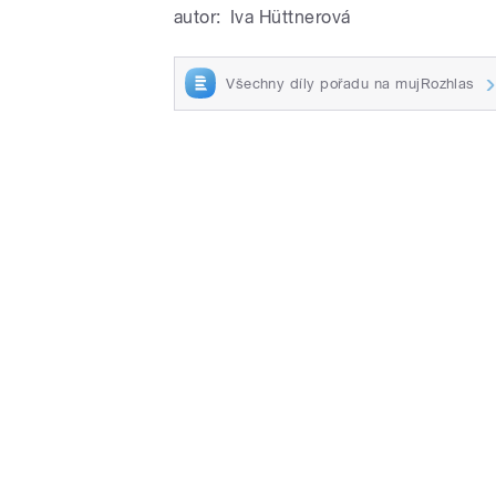
autor:
Iva Hüttnerová
Všechny díly pořadu na mujRozhlas