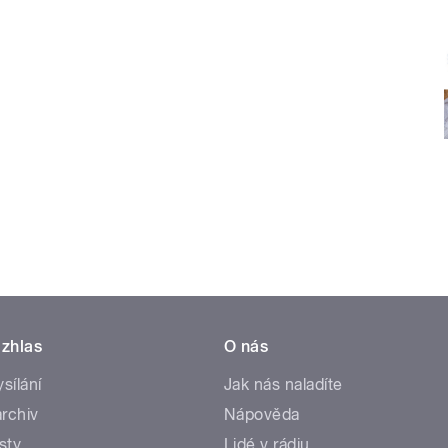
zhlas
O nás
ysílání
Jak nás naladíte
rchiv
Nápověda
sty
Lidé v rádiu