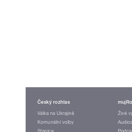
Český rozhlas
mujRo
Válka na Ukrajině
Živé v
Komunální volby
Audioa
Stanice
Podca