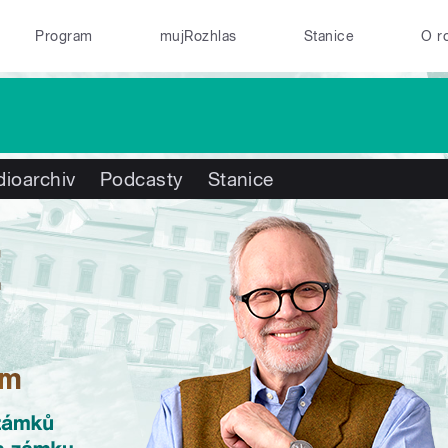
Program
mujRozhlas
Stanice
O r
ioarchiv
Podcasty
Stanice