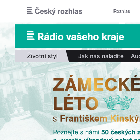
Přejít k hlavnímu obsahu
iRozhlas
Životní styl
Jak nás naladíte
Aud