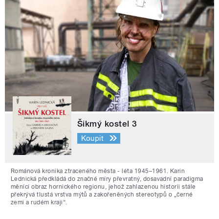
Šikmý kostel 3
Koupit
Románová kronika ztraceného města - léta 1945–1961. Karin
Lednická předkládá do značné míry převratný, dosavadní paradigma
měnící obraz hornického regionu, jehož zahlazenou historii stále
překrývá tlustá vrstva mýtů a zakořeněných stereotypů o „černé
zemi a rudém kraji“.