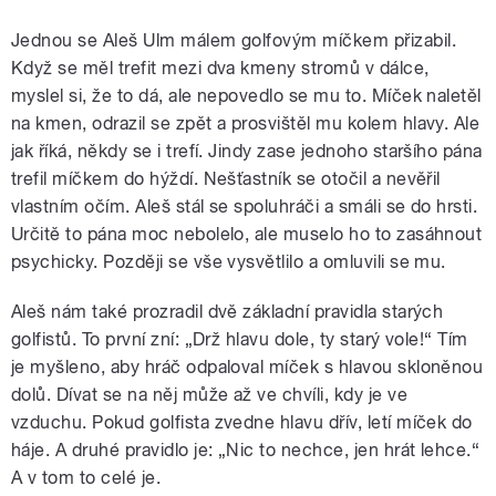
Jednou se Aleš Ulm málem golfovým míčkem přizabil.
Když se měl trefit mezi dva kmeny stromů v dálce,
myslel si, že to dá, ale nepovedlo se mu to. Míček naletěl
na kmen, odrazil se zpět a prosvištěl mu kolem hlavy. Ale
jak říká, někdy se i trefí. Jindy zase jednoho staršího pána
trefil míčkem do hýždí. Nešťastník se otočil a nevěřil
vlastním očím. Aleš stál se spoluhráči a smáli se do hrsti.
Určitě to pána moc nebolelo, ale muselo ho to zasáhnout
psychicky. Později se vše vysvětlilo a omluvili se mu.
Aleš nám také prozradil dvě základní pravidla starých
golfistů. To první zní: „Drž hlavu dole, ty starý vole!“ Tím
je myšleno, aby hráč odpaloval míček s hlavou skloněnou
dolů. Dívat se na něj může až ve chvíli, kdy je ve
vzduchu. Pokud golfista zvedne hlavu dřív, letí míček do
háje. A druhé pravidlo je: „Nic to nechce, jen hrát lehce.“
A v tom to celé je.