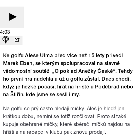
4:03
Ke golfu Aleše Ulma před více než 15 lety přivedl
Marek Eben, se kterým spolupracoval na slavné
vědomostní soutěži „O poklad Anežky České“. Tehdy
ho první hra nadchla a už u golfu zůstal. Dnes chodí,
když je hezké počasí, hrát na hřiště u Poděbrad nebo
na Štiřín, kde jsme se sešli i my.
Na golfu se prý často hledají míčky. Aleš je hledá jen
krátkou dobu, nemíní se totiž rozčilovat. Proto si také
kupuje obehrané míčky, které sběrači míčků najdou na
hřišti a na recepci v klubu pak znovu prodají.