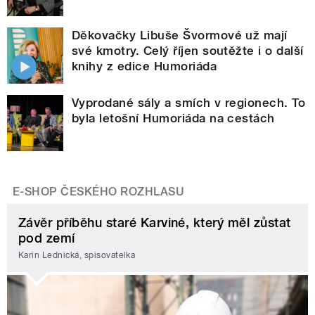
Děkovačky Libuše Švormové už mají
své kmotry. Celý říjen soutěžte i o další
knihy z edice Humoriáda
Vyprodané sály a smích v regionech. To
byla letošní Humoriáda na cestách
E-SHOP ČESKÉHO ROZHLASU
Závěr příběhu staré Karviné, který měl zůstat
pod zemí
Karin Lednická, spisovatelka