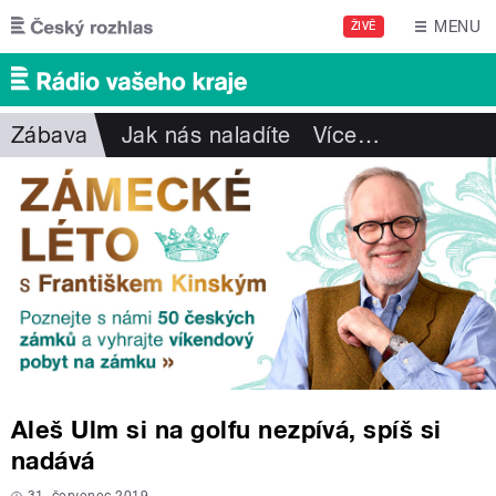
Přejít k hlavnímu obsahu
MENU
ŽIVĚ
Zábava
Jak nás naladíte
Více
…
Aleš Ulm si na golfu nezpívá, spíš si
nadává