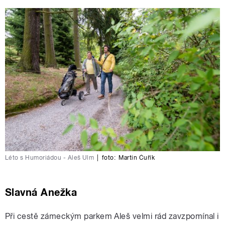
Léto s Humoriádou - Aleš Ulm
|
foto:
Martin Čuřík
Slavná Anežka
Při cestě zámeckým parkem Aleš velmi rád zavzpomínal i