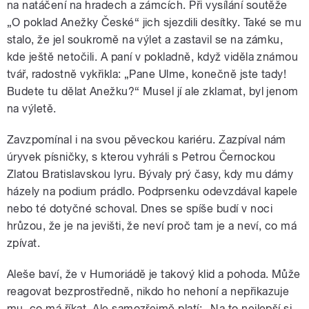
na natáčení na hradech a zámcích. Při vysílání soutěže
„O poklad Anežky České“ jich sjezdili desítky. Také se mu
stalo, že jel soukromě na výlet a zastavil se na zámku,
kde ještě netočili. A paní v pokladně, když viděla známou
tvář, radostně vykřikla: „Pane Ulme, konečně jste tady!
Budete tu dělat Anežku?“ Musel jí ale zklamat, byl jenom
na výletě.
Zavzpomínal i na svou pěveckou kariéru. Zazpíval nám
úryvek písničky, s kterou vyhráli s Petrou Černockou
Zlatou Bratislavskou lyru. Bývaly prý časy, kdy mu dámy
házely na podium prádlo. Podprsenku odevzdával kapele
nebo té dotyčné schoval. Dnes se spíše budí v noci
hrůzou, že je na jevišti, že neví proč tam je a neví, co má
zpívat.
Aleše baví, že v Humoriádě je takový klid a pohoda. Může
reagovat bezprostředně, nikdo ho nehoní a nepřikazuje
mu, co má říkat. Ale samozřejmě platí: „Na to nejlepší si