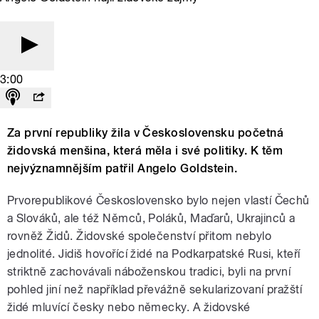
3:00
Za první republiky žila v Československu početná
židovská menšina, která měla i své politiky. K těm
nejvýznamnějším patřil Angelo Goldstein.
Prvorepublikové Československo bylo nejen vlastí Čechů
a Slováků, ale též Němců, Poláků, Maďarů, Ukrajinců a
rovněž Židů. Židovské společenství přitom nebylo
jednolité. Jidiš hovořící židé na Podkarpatské Rusi, kteří
striktně zachovávali náboženskou tradici, byli na první
pohled jiní než například převážně sekularizovaní pražští
židé mluvící česky nebo německy. A židovské