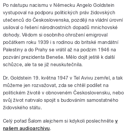
Po nástupu nacismu v Německu Angelo Goldstein
vystupoval na podporu politických práv židovských
utečenců do Československa, později na vládní úrovní
usiloval o řešení národnostních dopadů mnichovské
dohody. Vědom si osobního ohrožení emigroval
počátkem roku 1939 i s rodinou do britské mandátní
Palestiny a do Prahy se vrátil až na podzim 1946 na
pozvání prezidenta Beneše. Mělo dojít ještě k další
schůzce, ale ta se již neuskutečnila.
Dr. Goldstein 19. května 1947 v Tel Avivu zemřel, a tak
můžeme jen rozvažovat, zda se chtěl podílet na
politickém životě v obnoveném Československu, nebo
svůj život natrvalo spojit s budováním samostatného
židovského státu.
Celý pořad Šalom alejchem si kdykoli poslechněte
v
našem audioarchivu
.