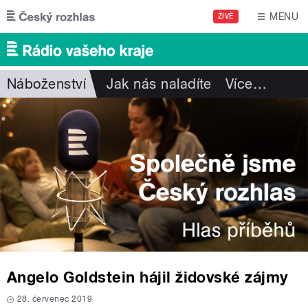
Přejít k hlavnímu obsahu
MENU
ŽIVĚ
Náboženství
Jak nás naladíte
Více
…
Angelo Goldstein hájil židovské zájmy
28. červenec 2019