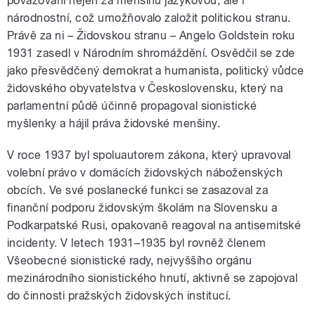
považováni nejen za menšinu jazykovou, ale i
národnostní, což umožňovalo založit politickou stranu.
Právě za ni – Židovskou stranu – Angelo Goldstein roku
1931 zasedl v Národním shromáždění. Osvědčil se zde
jako přesvědčený demokrat a humanista, politický vůdce
židovského obyvatelstva v Československu, který na
parlamentní půdě účinně propagoval sionistické
myšlenky a hájil práva židovské menšiny.
V roce 1937 byl spoluautorem zákona, který upravoval
volební právo v domácích židovských náboženských
obcích. Ve své poslanecké funkci se zasazoval za
finanční podporu židovským školám na Slovensku a
Podkarpatské Rusi, opakovaně reagoval na antisemitské
incidenty. V letech 1931–1935 byl rovněž členem
Všeobecné sionistické rady, nejvyššího orgánu
mezinárodního sionistického hnutí, aktivně se zapojoval
do činnosti pražských židovských institucí.