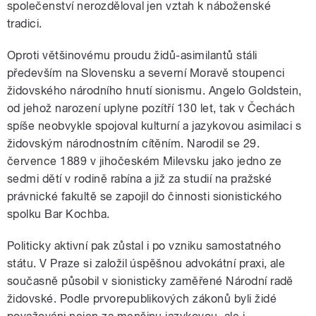
společenství nerozděloval jen vztah k náboženské
tradici.
Oproti většinovému proudu židů-asimilantů stáli
především na Slovensku a severní Moravě stoupenci
židovského národního hnutí sionismu. Angelo Goldstein,
od jehož narození uplyne pozítří 130 let, tak v Čechách
spíše neobvykle spojoval kulturní a jazykovou asimilaci s
židovským národnostním cítěním. Narodil se 29.
července 1889 v jihočeském Milevsku jako jedno ze
sedmi dětí v rodině rabína a již za studií na pražské
právnické fakultě se zapojil do činnosti sionistického
spolku Bar Kochba.
Politicky aktivní pak zůstal i po vzniku samostatného
státu. V Praze si založil úspěšnou advokátní praxi, ale
současně působil v sionisticky zaměřené Národní radě
židovské. Podle prvorepublikových zákonů byli židé