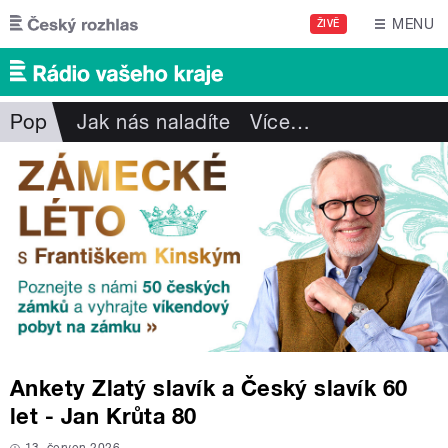
Přejít k hlavnímu obsahu
MENU
ŽIVĚ
Pop
Jak nás naladíte
Více
…
Ankety Zlatý slavík a Český slavík 60
let - Jan Krůta 80