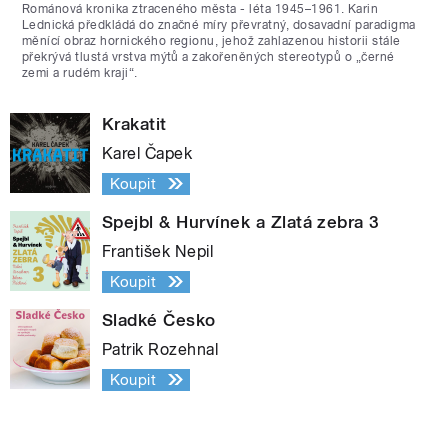
Románová kronika ztraceného města - léta 1945–1961. Karin
Lednická předkládá do značné míry převratný, dosavadní paradigma
měnící obraz hornického regionu, jehož zahlazenou historii stále
překrývá tlustá vrstva mýtů a zakořeněných stereotypů o „černé
zemi a rudém kraji“.
Krakatit
Karel Čapek
Koupit
Spejbl & Hurvínek a Zlatá zebra 3
František Nepil
Koupit
Sladké Česko
Patrik Rozehnal
Koupit