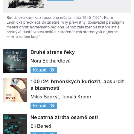
Románová kronika ztraceného města - léta 1945–1961. Karin
Lednická předkládá do značné míry převratný, dosavadní paradigma
měnící obraz hornického regionu, jehož zahlazenou historii stále
překrývá tlustá vrstva mýtů a zakořeněných stereotypů o „černé
zemi a rudém kraji“.
Druhá strana řeky
Nora Eckhardtová
Koupit
100+24 brněnských kuriozit, absurdit
a bizarností
Miloš Šenkýř, Tomáš Kremr
Koupit
Nepatrná ztráta osamělosti
Eli Beneš