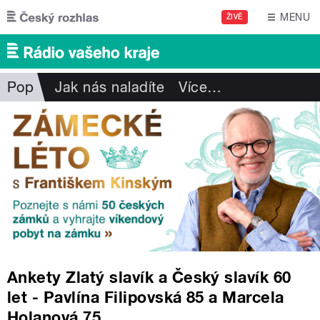
Přejít k hlavnímu obsahu
MENU
ŽIVĚ
Pop
Jak nás naladíte
Více
…
Ankety Zlatý slavík a Český slavík 60
let - Pavlína Filipovská 85 a Marcela
Holanová 75