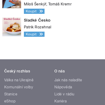
Miloš Šenkýř, Tomáš Kremr
Koupit
Sladké Česko
Patrik Rozehnal
Koupit
Český rozhlas
O nás
Válka na Ukrajině
Jak nás naladíte
Komunální volby
Nápověda
Stanice
Lidé v rádiu
eShop
Kariéra