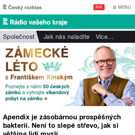
Přejít k hlavnímu obsahu
MENU
ŽIVĚ
Společnost
Jak nás naladíte
Více
…
Apendix je zásobárnou prospěšných
bakterií. Není to slepé střevo, jak si
většina lidí myslí