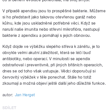
V případě apendixu jsou to prospěšné bakterie. Můžeme
si ho představit jako takovou otevřenou garáž nebo
kůlnu, kde jsou uskladněné potřebné věci. Když se
naruší naše imunita nebo střevní mikroflóra, nastupují
bakterie z apendixu a pomáhají s jejich obnovou.
Když dojde ve výběžku slepého střeva k zánětu, je to
obvykle velmi akutní záležitost, která se léčí buď
antibiotiky, nebo operací. V minulosti se apendix
odstraňoval i preventivně, při jiných břišních operacích,
dnes se od toho však ustupuje. Vědci doporučují si
červovitý výběžek v těle ponechat. Stále ho totiž
zkoumají a možná objeví ještě další jeho důležité funkce.
autor:
Jan Herget