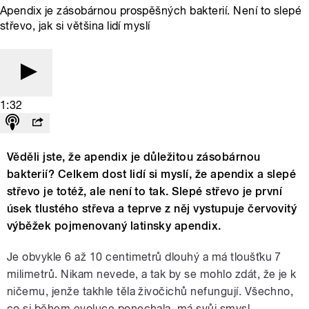
Apendix je zásobárnou prospěšných bakterií. Není to slepé
střevo, jak si většina lidí myslí
1:32
Věděli jste, že apendix je důležitou zásobárnou
bakterií? Celkem dost lidí si myslí, že apendix a slepé
střevo je totéž, ale není to tak. Slepé střevo je první
úsek tlustého střeva a teprve z něj vystupuje červovitý
výběžek pojmenovaný latinsky apendix.
Je obvykle 6 až 10 centimetrů dlouhý a má tloušťku 7
milimetrů. Nikam nevede, a tak by se mohlo zdát, že je k
ničemu, jenže takhle těla živočichů nefungují. Všechno,
co si během evoluce ponechala, má svůj smysl.