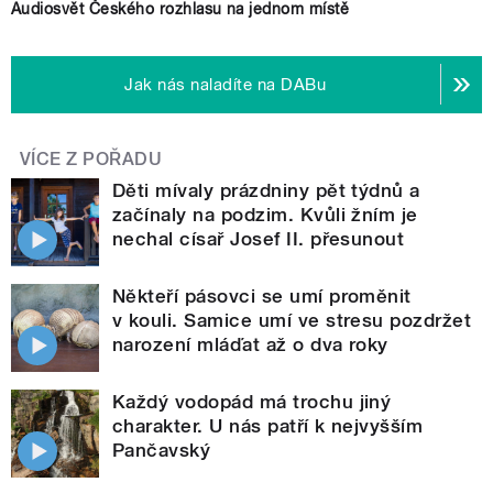
Audiosvět Českého rozhlasu na jednom místě
Jak nás naladíte na DABu
VÍCE Z POŘADU
Děti mívaly prázdniny pět týdnů a
začínaly na podzim. Kvůli žním je
nechal císař Josef II. přesunout
Někteří pásovci se umí proměnit
v kouli. Samice umí ve stresu pozdržet
narození mláďat až o dva roky
Každý vodopád má trochu jiný
charakter. U nás patří k nejvyšším
Pančavský