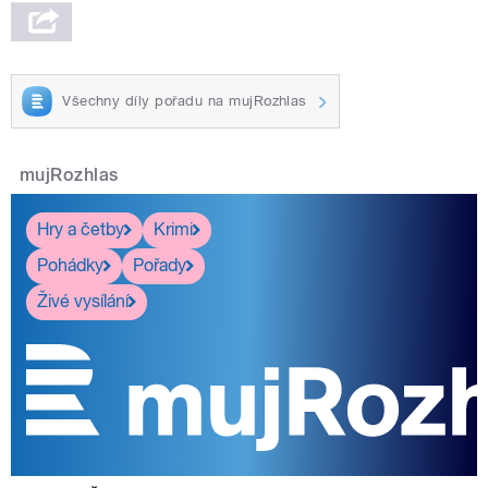
Všechny díly pořadu na mujRozhlas
mujRozhlas
Hry a četby
Krimi
Pohádky
Pořady
Živé vysílání