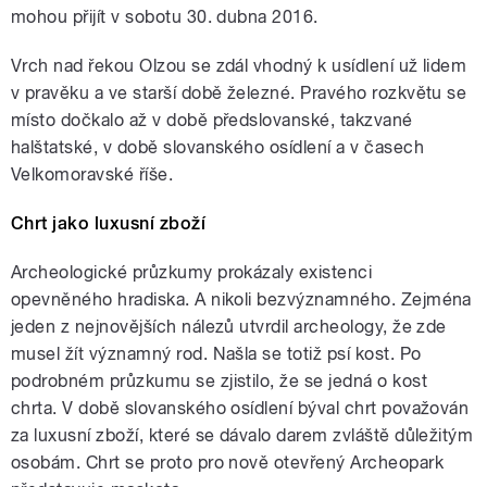
mohou přijít v sobotu 30. dubna 2016.
Vrch nad řekou Olzou se zdál vhodný k usídlení už lidem
v pravěku a ve starší době železné. Pravého rozkvětu se
místo dočkalo až v době předslovanské, takzvané
halštatské, v době slovanského osídlení a v časech
Velkomoravské říše.
Chrt jako luxusní zboží
Archeologické průzkumy prokázaly existenci
opevněného hradiska. A nikoli bezvýznamného. Zejména
jeden z nejnovějších nálezů utvrdil archeology, že zde
musel žít významný rod. Našla se totiž psí kost. Po
podrobném průzkumu se zjistilo, že se jedná o kost
chrta. V době slovanského osídlení býval chrt považován
za luxusní zboží, které se dávalo darem zvláště důležitým
osobám. Chrt se proto pro nově otevřený Archeopark