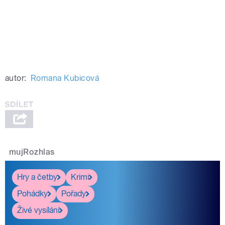
autor:
Romana Kubicová
mujRozhlas
Hry a četby
Krimi
Pohádky
Pořady
Živé vysílání