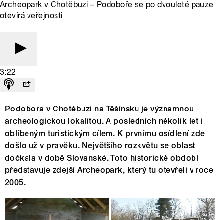
Archeopark v Chotěbuzi – Podoboře se po dvouleté pauze
otevírá veřejnosti
3:22
Podobora v Chotěbuzi na Těšínsku je významnou
archeologickou lokalitou. A posledních několik let i
oblíbeným turistickým cílem. K prvnímu osídlení zde
došlo už v pravěku. Největšího rozkvětu se oblast
dočkala v době Slovanské. Toto historické období
představuje zdejší Archeopark, který tu otevřeli v roce
2005.