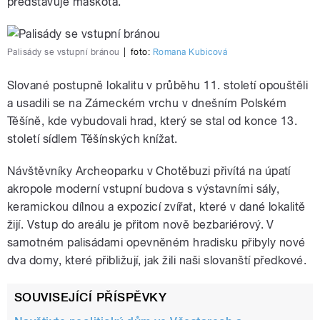
představuje maskota.
Palisády se vstupní bránou
|
foto:
Romana Kubicová
Slované postupně lokalitu v průběhu 11. století opouštěli
a usadili se na Zámeckém vrchu v dnešním Polském
Těšíně, kde vybudovali hrad, který se stal od konce 13.
století sídlem Těšínských knížat.
Návštěvníky Archeoparku v Chotěbuzi přivítá na úpatí
akropole moderní vstupní budova s výstavními sály,
keramickou dílnou a expozicí zvířat, které v dané lokalitě
žijí. Vstup do areálu je přitom nově bezbariérový. V
samotném palisádami opevněném hradisku přibyly nové
dva domy, které přibližují, jak žili naši slovanští předkové.
SOUVISEJÍCÍ PŘÍSPĚVKY