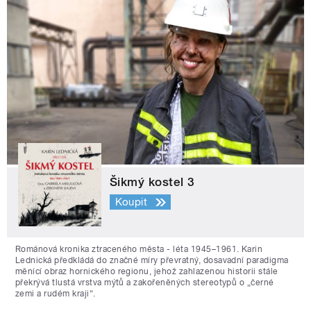
Šikmý kostel 3
Koupit
Románová kronika ztraceného města - léta 1945–1961. Karin
Lednická předkládá do značné míry převratný, dosavadní paradigma
měnící obraz hornického regionu, jehož zahlazenou historii stále
překrývá tlustá vrstva mýtů a zakořeněných stereotypů o „černé
zemi a rudém kraji“.