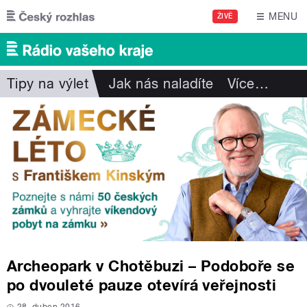
Přejít k hlavnímu obsahu
MENU
ŽIVĚ
Tipy na výlet
Jak nás naladíte
Více
…
Archeopark v Chotěbuzi – Podoboře se
po dvouleté pauze otevírá veřejnosti