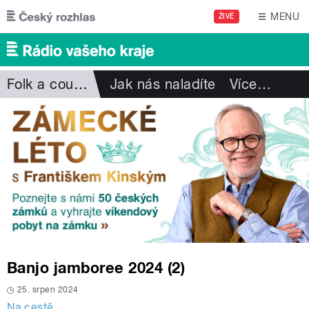
Přejít k hlavnímu obsahu
MENU
ŽIVĚ
Folk a country
Jak nás naladíte
Více
…
Banjo jamboree 2024 (2)
25. srpen 2024
Na cestě