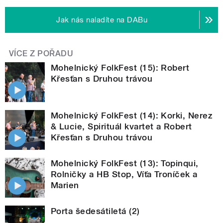
Jak nás naladíte na DABu
VÍCE Z POŘADU
Mohelnický FolkFest (15): Robert
Křesťan s Druhou trávou
Mohelnický FolkFest (14): Korki, Nerez
& Lucie, Spirituál kvartet a Robert
Křesťan s Druhou trávou
Mohelnický FolkFest (13): Topinqui,
Rolničky a HB Stop, Víťa Troníček a
Marien
Porta šedesátiletá (2)