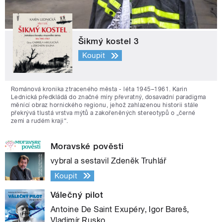
Šikmý kostel 3
Koupit
Románová kronika ztraceného města - léta 1945–1961. Karin
Lednická předkládá do značné míry převratný, dosavadní paradigma
měnící obraz hornického regionu, jehož zahlazenou historii stále
překrývá tlustá vrstva mýtů a zakořeněných stereotypů o „černé
zemi a rudém kraji“.
Moravské pověsti
vybral a sestavil Zdeněk Truhlář
Koupit
Válečný pilot
Antoine De Saint Exupéry, Igor Bareš,
Vladimír Rusko