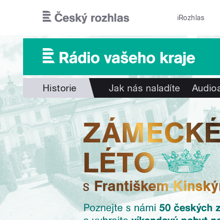
Přejít k hlavnímu obsahu
iRozhlas
Historie
Jak nás naladíte
Audioa