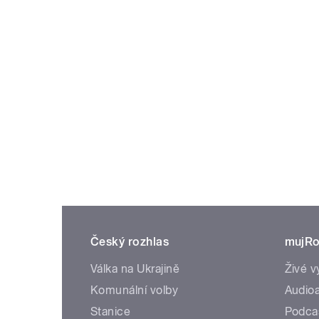
Český rozhlas
mujRo
Válka na Ukrajině
Živé v
Komunální volby
Audioa
Stanice
Podca