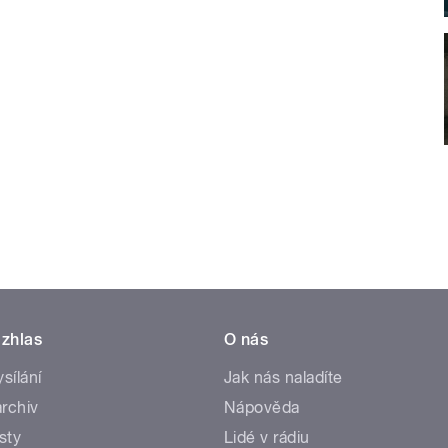
zhlas
O nás
ysílání
Jak nás naladíte
rchiv
Nápověda
sty
Lidé v rádiu