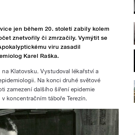
vice jen během 20. století zabily kolem
očet znetvořily či zmrzačily. Vymýtit se
 Apokalyptickému viru zasadil
demiolog Karel Raška.
 na Klatovsku. Vystudoval lékařství a
 epidemiologii. Na konci druhé světové
roti zamezení dalšího šíření epidemie
a v koncentračním táboře Terezín.