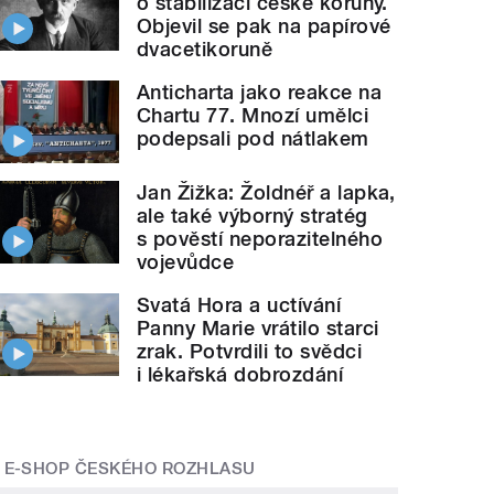
o stabilizaci české koruny.
Objevil se pak na papírové
dvacetikoruně
Anticharta jako reakce na
Chartu 77. Mnozí umělci
podepsali pod nátlakem
Jan Žižka: Žoldnéř a lapka,
ale také výborný stratég
s pověstí neporazitelného
vojevůdce
Svatá Hora a uctívání
Panny Marie vrátilo starci
zrak. Potvrdili to svědci
i lékařská dobrozdání
E-SHOP ČESKÉHO ROZHLASU