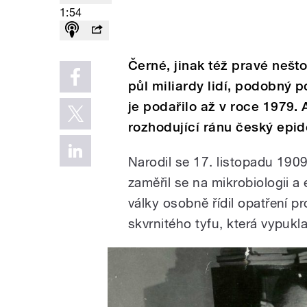
1:54
Černé, jinak též pravé nešto
půl miliardy lidí, podobný p
je podařilo až v roce 1979.
rozhodující ránu český epi
Narodil se 17. listopadu 1909
zaměřil se na mikrobiologii a
války osobně řídil opatření p
skvrnitého tyfu, která vypukl