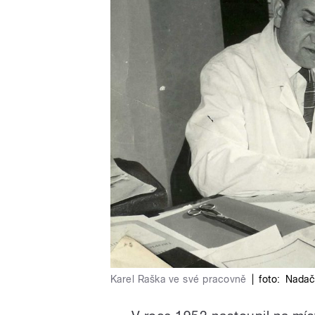
Karel Raška ve své pracovně
|
foto:
Nadač