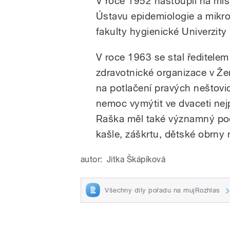
V roce 1952 nastoupil na mís
Ústavu epidemiologie a mikro
fakulty hygienické Univerzity 
V roce 1963 se stal ředitele
zdravotnické organizace v Žen
na potlačení pravých neštovi
nemoc vymýtit ve dvaceti nejp
Raška měl také významný pod
kašle, záškrtu, dětské obrny 
autor:
Jitka Škápíková
Všechny díly pořadu na mujRozhlas