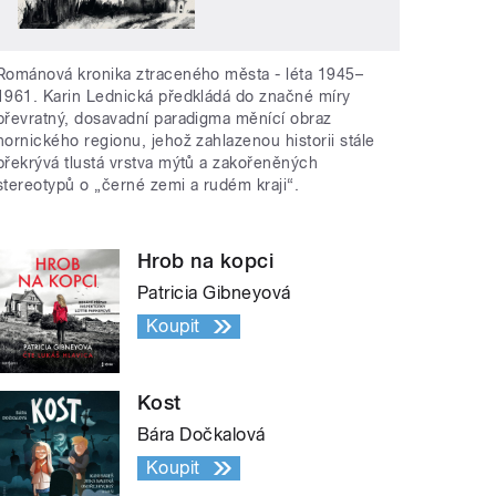
Románová kronika ztraceného města - léta 1945–
1961. Karin Lednická předkládá do značné míry
převratný, dosavadní paradigma měnící obraz
hornického regionu, jehož zahlazenou historii stále
překrývá tlustá vrstva mýtů a zakořeněných
stereotypů o „černé zemi a rudém kraji“.
Hrob na kopci
Patricia Gibneyová
Koupit
Kost
Bára Dočkalová
Koupit