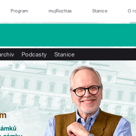
Program
mujRozhlas
Stanice
O r
rchiv
Podcasty
Stanice