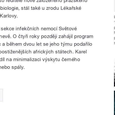
to ředitele nově založeného pražského
biologie, stál také u zrodu Lékařské
Karlovy.
m sekce infekčních nemocí Světové
evě. O čtyři roky později zahájil program
c a během dvou let se jeho týmu podařilo
ostiženějších afrických státech. Karel
íl na minimalizaci výskytu černého
nebo spály.