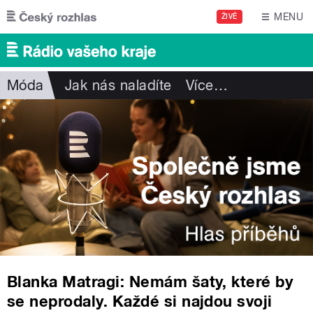
Přejít k hlavnímu obsahu
MENU
ŽIVĚ
Móda
Jak nás naladíte
Více
…
Blanka Matragi: Nemám šaty, které by
se neprodaly. Každé si najdou svoji