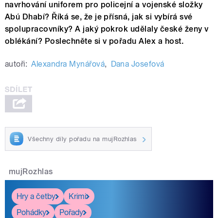
navrhování uniforem pro policejní a vojenské složky
Abú Dhabí? Říká se, že je přísná, jak si vybírá své
spolupracovníky? A jaký pokrok udělaly české ženy v
oblékání? Poslechněte si v pořadu Alex a host.
autoři:
Alexandra Mynářová
,
Dana Josefová
Všechny díly pořadu na mujRozhlas
mujRozhlas
Hry a četby
Krimi
Pohádky
Pořady