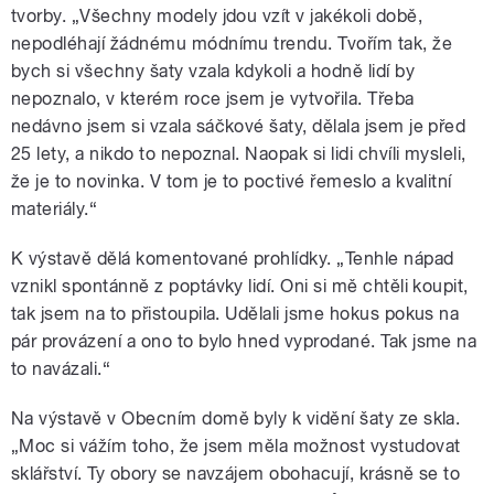
tvorby. „Všechny modely jdou vzít v jakékoli době,
nepodléhají žádnému módnímu trendu. Tvořím tak, že
bych si všechny šaty vzala kdykoli a hodně lidí by
nepoznalo, v kterém roce jsem je vytvořila. Třeba
nedávno jsem si vzala sáčkové šaty, dělala jsem je před
25 lety, a nikdo to nepoznal. Naopak si lidi chvíli mysleli,
že je to novinka. V tom je to poctivé řemeslo a kvalitní
materiály.“
K výstavě dělá komentované prohlídky. „Tenhle nápad
vznikl spontánně z poptávky lidí. Oni si mě chtěli koupit,
tak jsem na to přistoupila. Udělali jsme hokus pokus na
pár provázení a ono to bylo hned vyprodané. Tak jsme na
to navázali.“
Na výstavě v Obecním domě byly k vidění šaty ze skla.
„Moc si vážím toho, že jsem měla možnost vystudovat
sklářství. Ty obory se navzájem obohacují, krásně se to