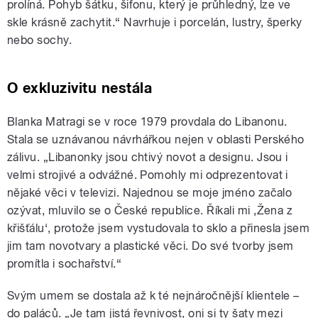
prolíná. Pohyb šátku, šifonu, který je průhledný, lze ve
skle krásně zachytit.“ Navrhuje i porcelán, lustry, šperky
nebo sochy.
O exkluzivitu nestála
Blanka Matragi se v roce 1979 provdala do Libanonu.
Stala se uznávanou návrhářkou nejen v oblasti Perského
zálivu. „Libanonky jsou chtivý novot a designu. Jsou i
velmi strojivé a odvážné. Pomohly mi odprezentovat i
nějaké věci v televizi. Najednou se moje jméno začalo
ozývat, mluvilo se o České republice. Říkali mi ‚Žena z
křišťálu‘, protože jsem vystudovala to sklo a přinesla jsem
jim tam novotvary a plastické věci. Do své tvorby jsem
promítla i sochařství.“
Svým umem se dostala až k té nejnáročnější klientele –
do paláců. „Je tam jistá řevnivost, oni si ty šaty mezi