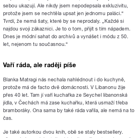
sebou ukazují. Ale nikdy jsem nepodepsala exkluzivitu,
protože jsem se nechtěla upsat jen jednomu paláci.“
Tvrdí, že nemá šaty, které by se neprodaly. „Každé si
najdou svoji zákaznici. Je to o tom, přijít s tím nápadem.
Dnes je módní sahat do archivů a vynášet i módu z 50.
let, nejenom tu současnou.“
Vaří ráda, ale raději píše
Blanka Matragi nás nechala nahlédnout i do kuchyně,
protože má de facto dvě domácnosti. V Libanonu žije
přes 40 let. Tam jí vaří kuchařka ze Seychel libanonská
jídla, v Čechách má zase kuchařku, která usmaží třeba
bramboráky. Ona sama by také ráda vařila, ale nemá na to
čas.
Je také autorkou dvou knih, obě se staly bestsellery.