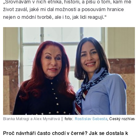
„Srovnávám v nich etnika, historii, a píšu o tom, kam mě
život zavál, jaké mi dal možnosti a posouvám hranice
nejen o módní tvorbě, ale i to, jak lidi reagují.“
Blanka Matragi a Alex Mynářová
|
foto:
Rostislav Šebesta
,
Český rozhlas
Proč návrháři často chodí v černé? Jak se dostala k