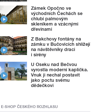
Zámek Opočno ve
východních Čechách se
chlubí palmovým
skleníkem a vzácnými
dřevinami
Z Bakchovy fontány na
zámku v Bučovicích shlížejí
na návštěvníky draci
i sirény
U Oseku nad Bečvou
vyrostla moderní kaplička.
Vnuk ji nechal postavit
jako poctu svému
dědečkovi
E-SHOP ČESKÉHO ROZHLASU