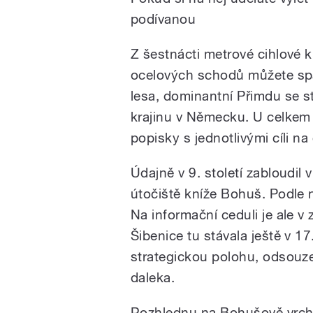
podívanou
Z šestnácti metrové cihlové k
ocelových schodů můžete spa
lesa, dominantní Přimdu se 
krajinu v Německu. U celkem 
popisky s jednotlivými cíli na
Údajně v 9. století zabloudil 
útočiště kníže Bohuš. Podle 
Na informační ceduli je ale v
Šibenice tu stávala ještě v 17.
strategickou polohu, odsouze
daleka.
Rozhlednu na Bohušově vrch