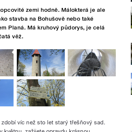
opcovité zemi hodně. Málokterá je ale
ako stavba na Bohušově nebo také
m Planá. Má kruhový půdorys, je celá
ičatá věž.
dobí víc než sto let starý třešňový sad.
 v květnu, zažijete opravdu krásnou