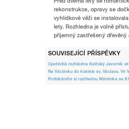
Před dvěma lety se romantick
rekonstrukce, opravy se dočk
vyhlídkové věži se instaloval
lety. Rozhledna je volně přís
příjemný zastřešený dřevěný 
SOUVISEJÍCÍ PŘÍSPĚVKY
Ojedinělá rozhledna Kelčský Javorník v
Na Václavku do kostela sv. Václava. Ve 
Prohlédněte si rozhlednu Máminka na Kř