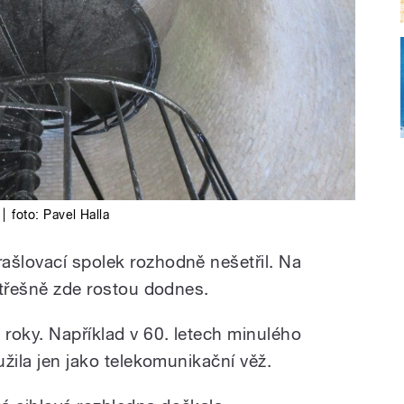
|
foto:
Pavel Halla
ašlovací spolek rozhodně nešetřil. Na
A třešně zde rostou dodnes.
 roky. Například v 60. letech minulého
užila jen jako telekomunikační věž.