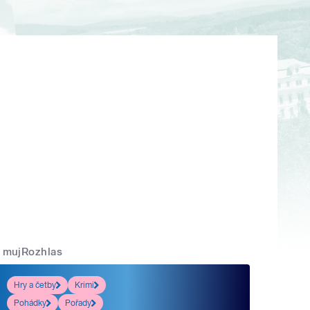
mujRozhlas
Hry a četby
Krimi
Pohádky
Pořady