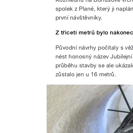
spolek z Plané, který ji naplá
první návštěvníky.
Z třiceti metrů bylo nakonec
Původní návrhy počítaly s vě
nést honosný název Jubilejní
průběhu stavby se ale ukázal
zůstalo jen u 16 metrů.