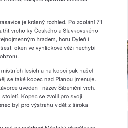
rasavice je krásný rozhled. Po zdolání 71
třit vrcholky Českého a Slavkovského
stejnojmenným hradem, horu Dyleň i
šesti oken ve vyhlídkové věži nechybí
 obzoru.
v místních lesích a na kopci pak našel
něj se také kopec nad Planou jmenuje.
 závorce uveden i název Šibeniční vrch.
 století. Kopec se zvolil pro svoji
nec byl pro výstrahu vidět z široka
u má na svědomí Městský okrašlovací