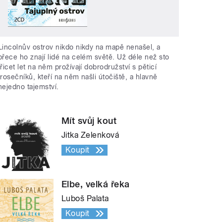
Lincolnův ostrov nikdo nikdy na mapě nenašel, a
přece ho znají lidé na celém světě. Už déle než sto
třicet let na něm prožívají dobrodružství s pěticí
trosečníků, kteří na něm našli útočiště, a hlavně
nejedno tajemství.
Mít svůj kout
Jitka Zelenková
Koupit
Elbe, velká řeka
Luboš Palata
Koupit