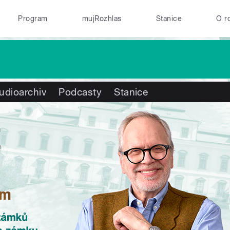
Program
mujRozhlas
Stanice
O r
udioarchiv
Podcasty
Stanice