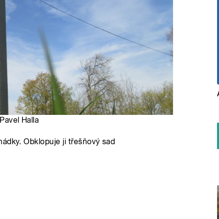
 Pavel Halla
ádky. Obklopuje ji třešňový sad