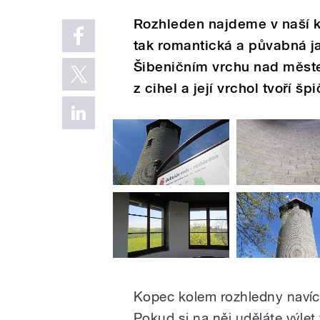
Rozhleden najdeme v naší k
tak romantická a půvabná j
Šibeničním vrchu nad měste
z cihel a její vrchol tvoří šp
Kopec kolem rozhledny navíc z
Pokud si na něj uděláte výlet