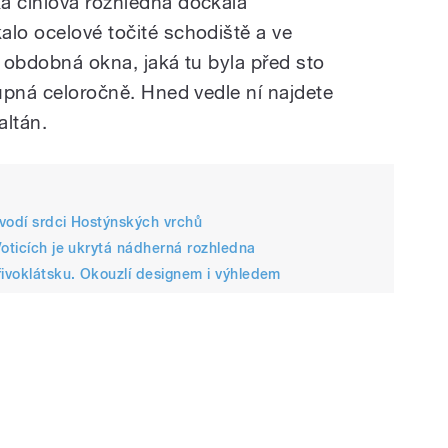
á cihlová rozhledna dočkala
alo ocelové točité schodiště a ve
a obdobná okna, jaká tu byla před sto
tupná celoročně. Hned vedle ní najdete
altán.
évodí srdci Hostýnských vrchů
Voticích je ukrytá nádherná rozhledna
ivoklátsku. Okouzlí designem i výhledem