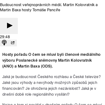
Budoucnost veřejnoprávních médií. Martin Kolovratník a
Martin Baxa hosty Tomáše Pancíře
29:48
Hosty pořadu O čem se mluví byli členové mediálního
výboru Poslanecké sněmovny Martin Kolovratník
(ANO) a Martin Baxa (ODS).
Jaká je budoucnost Českého rozhlasu a České televize?
Jaké jsou výhody a nevýhody možných způsobů jejich
financování? Je ohrožena jejich nezávislost? Jaká je v
dnešní době role regionálního vysílání?
Nejen o tom si povídal v dnešním pořadu O čem se mluví