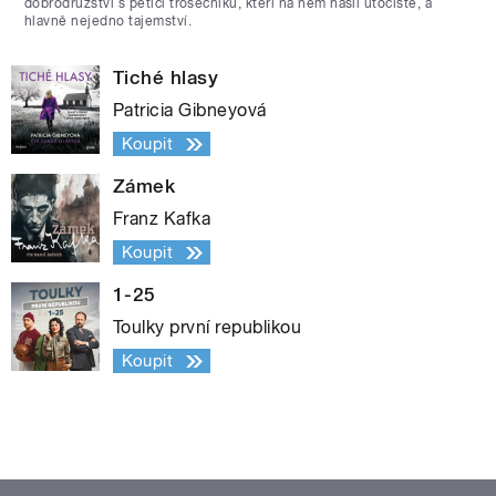
dobrodružství s pěticí trosečníků, kteří na něm našli útočiště, a
hlavně nejedno tajemství.
Tiché hlasy
Patricia Gibneyová
Koupit
Zámek
Franz Kafka
Koupit
1-25
Toulky první republikou
Koupit