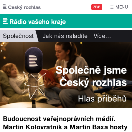
Přejít k hlavnímu obsahu
MENU
ŽIVĚ
Společnost
Jak nás naladíte
Více
…
Budoucnost veřejnoprávních médií.
Martin Kolovratník a Martin Baxa hosty