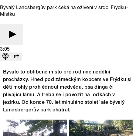
Bývalý Landsbergův park čeká na oživení v srdci Frýdku-
Místku
3:05
Bývalo to oblíbené místo pro rodinné nedělní
procházky. Hned pod zámeckým kopcem ve Frýdku si
děti mohly prohlédnout medvěda, psa dinga či
plivající lamu. A třeba se i povozit na loďkách v
jezírku. Od konce 70. let minulého století ale bývalý
Landsbergerův park chátral.