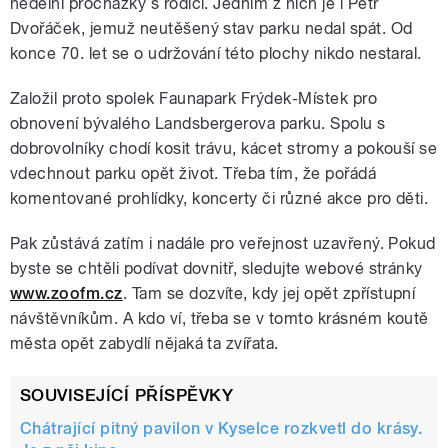
nedělní procházky s rodiči. Jedním z nich je i Petr
Dvořáček, jemuž neutěšený stav parku nedal spát. Od
konce 70. let se o udržování této plochy nikdo nestaral.
Založil proto spolek Faunapark Frýdek-Místek pro
obnovení bývalého Landsbergerova parku. Spolu s
dobrovolníky chodí kosit trávu, kácet stromy a pokouší se
vdechnout parku opět život. Třeba tím, že pořádá
komentované prohlídky, koncerty či různé akce pro děti.
Pak zůstává zatím i nadále pro veřejnost uzavřený. Pokud
byste se chtěli podívat dovnitř, sledujte webové stránky
www.zoofm.cz
. Tam se dozvíte, kdy jej opět zpřístupní
návštěvníkům. A kdo ví, třeba se v tomto krásném koutě
města opět zabydlí nějaká ta zvířata.
SOUVISEJÍCÍ PŘÍSPĚVKY
Chátrající pitný pavilon v Kyselce rozkvetl do krásy.