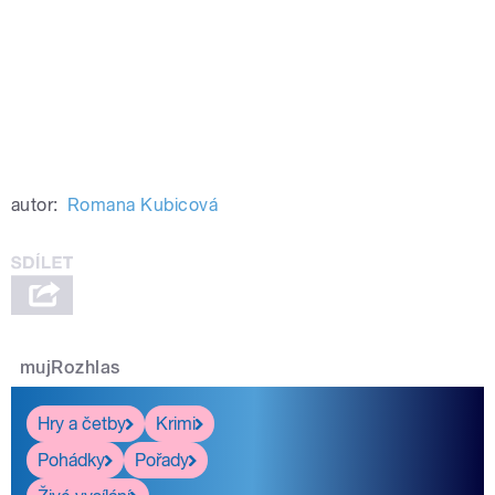
autor:
Romana Kubicová
mujRozhlas
Hry a četby
Krimi
Pohádky
Pořady