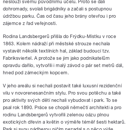
neslouží svému původnímu účelu. Proto se dali
dohromady, svolali brigádníky a začali s postupnou
údržbou parku. Čas od času jeho brány otevřou i pro
zájemce z řad veřejnosti.
Rodina Landsbergerů přišla do Frýdku-Místku v roce
1863. Kolem nádraží při městské strouze nechala
vystavět několik textilních hal, základ budoucí tzv.
Fabriksviertel. A protože se jim jako podnikatelům
opravdu dařilo, vytvořili i malý závod o pár set metrů dál,
hned pod zámeckým kopcem.
V jeho areálu si nechali postavit také luxusní rezidenční
vilu v novorenesančním stylu. Pro svou potěchu a také
pro aktivity svých dětí nechali vybudovat i park. To se
psal rok 1890. Práce se chopili němečtí architekti a pro
rodinu Landsbergerů vytvořili zelenou oázu plnou
exotických dřevin a květin o výměře téměř šesti hektarů.
Park si svou nádherou ničím nezadal s o něco výše