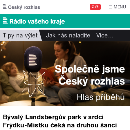
Přejít k hlavnímu obsahu
MENU
ŽIVĚ
Tipy na výlet
Jak nás naladíte
Více
…
Bývalý Landsbergův park v srdci
Frýdku-Místku čeká na druhou šanci