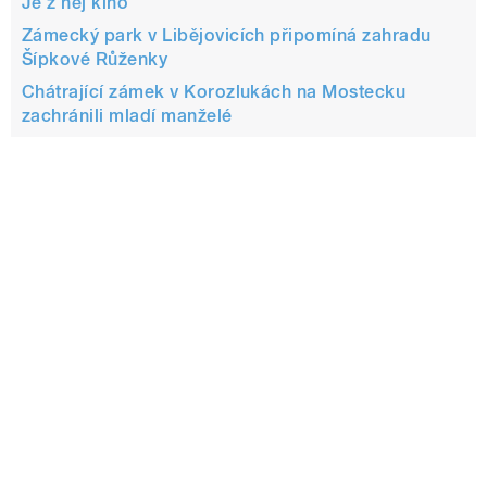
Je z něj kino
Zámecký park v Libějovicích připomíná zahradu
Šípkové Růženky
Chátrající zámek v Korozlukách na Mostecku
zachránili mladí manželé