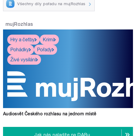
Všechny díly pořadu na mujRozhlas
mujRozhlas
Hry a četby
Krimi
Pohádky
Pořady
Živé vysílání
Audiosvět Českého rozhlasu na jednom místě
Jak nás naladíte na DABu