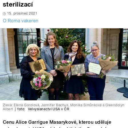
sterilizací
15. prosinec 2021
O Roma vakeren
Zleva: Elena Gorolová, Jennifer Bachus, Monika Šimůnková a Gwendolyn
Albert
|
foto:
Velvyslanectví USA v ČR
Cenu Alice Garrigue Masarykové, kterou uděluje