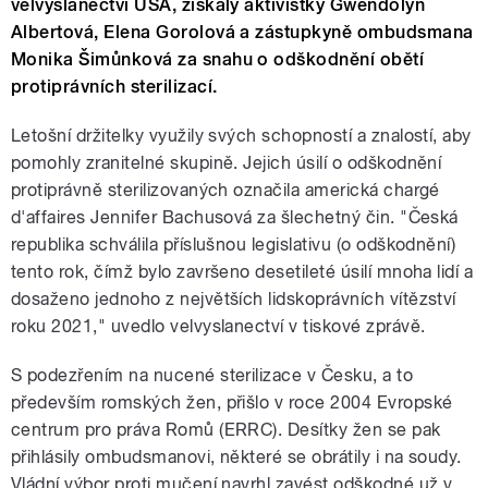
velvyslanectví USA, získaly aktivistky Gwendolyn
Albertová, Elena Gorolová a zástupkyně ombudsmana
Monika Šimůnková za snahu o odškodnění obětí
protiprávních sterilizací.
Letošní držitelky využily svých schopností a znalostí, aby
pomohly zranitelné skupině. Jejich úsilí o odškodnění
protiprávně sterilizovaných označila americká chargé
d'affaires Jennifer Bachusová za šlechetný čin. "Česká
republika schválila příslušnou legislativu (o odškodnění)
tento rok, čímž bylo završeno desetileté úsilí mnoha lidí a
dosaženo jednoho z největších lidskoprávních vítězství
roku 2021," uvedlo velvyslanectví v tiskové zprávě.
S podezřením na nucené sterilizace v Česku, a to
především romských žen, přišlo v roce 2004 Evropské
centrum pro práva Romů (ERRC). Desítky žen se pak
přihlásily ombudsmanovi, některé se obrátily i na soudy.
Vládní výbor proti mučení navrhl zavést odškodné už v