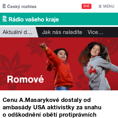
Přejít k hlavnímu obsahu
MENU
ŽIVĚ
Aktuální dění
Jak nás naladíte
Více
…
Cenu A.Masarykové dostaly od
ambasády USA aktivistky za snahu
o odškodnění obětí protiprávních