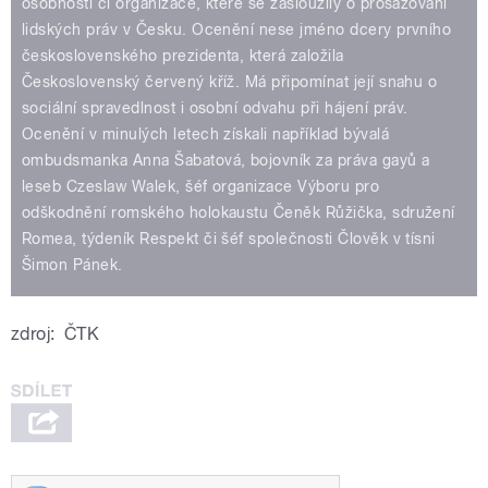
osobnosti či organizace, které se zasloužily o prosazování
lidských práv v Česku. Ocenění nese jméno dcery prvního
československého prezidenta, která založila
Československý červený kříž. Má připomínat její snahu o
sociální spravedlnost i osobní odvahu při hájení práv.
Ocenění v minulých letech získali například bývalá
ombudsmanka Anna Šabatová, bojovník za práva gayů a
leseb Czeslaw Walek, šéf organizace Výboru pro
odškodnění romského holokaustu Čeněk Růžička, sdružení
Romea, týdeník Respekt či šéf společnosti Člověk v tísni
Šimon Pánek.
zdroj:
ČTK