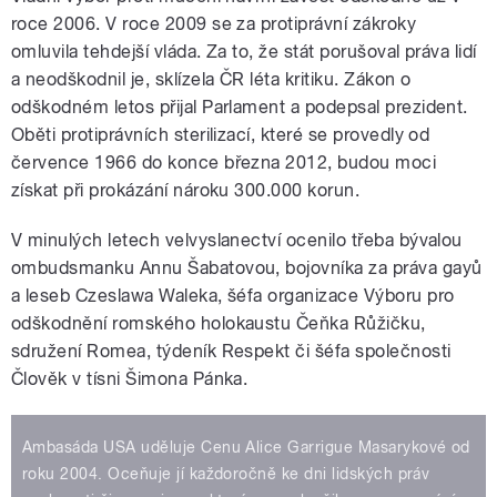
roce 2006. V roce 2009 se za protiprávní zákroky
omluvila tehdejší vláda. Za to, že stát porušoval práva lidí
a neodškodnil je, sklízela ČR léta kritiku. Zákon o
odškodném letos přijal Parlament a podepsal prezident.
Oběti protiprávních sterilizací, které se provedly od
července 1966 do konce března 2012, budou moci
získat při prokázání nároku 300.000 korun.
V minulých letech velvyslanectví ocenilo třeba bývalou
ombudsmanku Annu Šabatovou, bojovníka za práva gayů
a leseb Czeslawa Waleka, šéfa organizace Výboru pro
odškodnění romského holokaustu Čeňka Růžičku,
sdružení Romea, týdeník Respekt či šéfa společnosti
Člověk v tísni Šimona Pánka.
Ambasáda USA uděluje Cenu Alice Garrigue Masarykové od
roku 2004. Oceňuje jí každoročně ke dni lidských práv