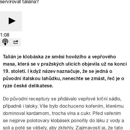
servírovat taliána?
1:08
Talián je klobáska ze směsi hovězího a vepřového
masa, která se v pražských ulicích objevila už na konci
19. století. I když název naznačuje, že se jedná o
původní italskou lahůdku, nenechte se zmást, řeč je o
ryze české delikatese.
Do původní receptury se přidávalo vepřové krční sádlo,
případně i laloky. Vše bylo dochuceno kořením, kterému
dominoval kardamom, trocha vína a cukr. Před vařením
se nejprve polotovary klobásek ponořily do láku z vody a
soli a poté se věšely, aby zkřehly. Zajímavostí je, že tato