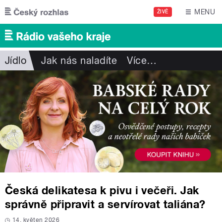
Přejít k hlavnímu obsahu
MENU
ŽIVĚ
Jídlo
Jak nás naladíte
Více
…
Česká delikatesa k pivu i večeři. Jak
správně připravit a servírovat taliána?
14. květen 2026