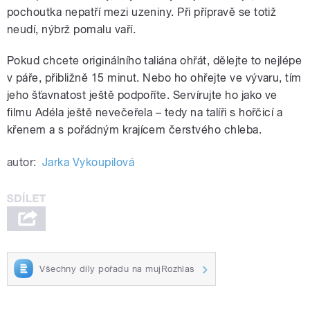
pochoutka nepatří mezi uzeniny. Při přípravě se totiž
neudí, nýbrž pomalu vaří.
Pokud chcete originálního taliána ohřát, dělejte to nejlépe
v páře, přibližně 15 minut. Nebo ho ohřejte ve vývaru, tím
jeho šťavnatost ještě podpoříte. Servírujte ho jako ve
filmu Adéla ještě nevečeřela – tedy na talíři s hořčicí a
křenem a s pořádným krajícem čerstvého chleba.
autor:
Jarka Vykoupilová
Všechny díly pořadu na mujRozhlas