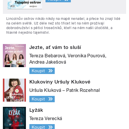
Lincolnův ostrov nikdo nikdy na mapě nenašel, a přece ho znají lidé
na celém světě. Už déle než sto třicet let na něm prožívají
dobrodružství s pěticí trosečníků, kteří na něm našli útočiště, a
hlavně nejedno tajemství.
Jezte, ať vám to sluší
Tereza Bebarová, Veronika Pourová,
Andrea Jakešová
Koupit
Klukoviny Uršuly Klukové
Uršula Kluková – Patrik Rozehnal
Koupit
Lyžák
Tereza Verecká
Koupit