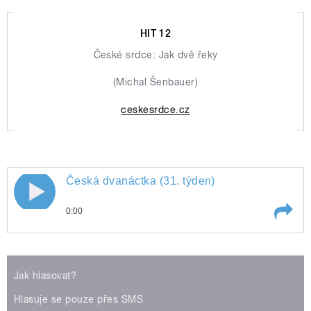
HIT 12
České srdce: Jak dvě řeky
(Michal Šenbauer)
ceskesrdce.cz
Česká dvanáctka (31. týden)
0:00
Play /
Jak hlasovat?
Hlasuje se pouze přes SMS