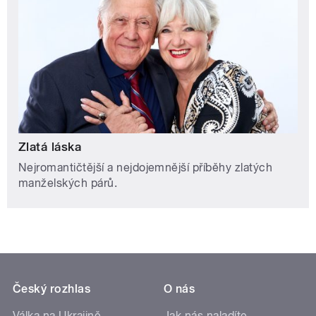
Zlatá láska
Nejromantičtější a nejdojemnější příběhy zlatých
manželských párů.
Český rozhlas
O nás
Válka na Ukrajině
Jak nás naladíte