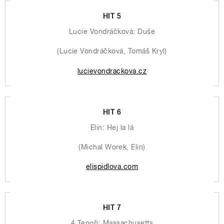
HIT 5
Lucie Vondráčková: Duše
(Lucie Vondráčková, Tomáš Kryl)
lucievondrackova.cz
HIT 6
Elin: Hej la lá
(Michal Worek, Elin)
elispidlova.com
HIT 7
4 Tenoři: Massachusetts