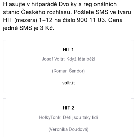
Hlasujte v hitparádě Dvojky a regionálních
stanic Českého rozhlasu. Pošlete SMS ve tvaru
HIT (mezera) 1–12 na číslo 900 11 03. Cena
jedné SMS je 3 Kč.
HIT 1
Josef Voltr: Když léta běží
(Roman Šandor)
voltr.it
HIT 2
HolkyTonk: Děti jsou taky lidi
(Veronika Doudová)