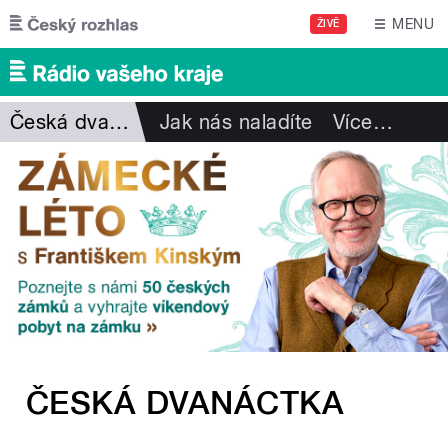
Přejít k hlavnímu obsahu
MENU
ŽIVĚ
Česká dvanáctka
Jak nás naladíte
Více
…
ČESKÁ DVANÁCTKA