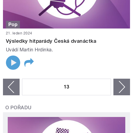
Pop
21. leden 2024
Výsledky hitparády Česká dvanáctka
Uvádí Martin Hrdinka.
STRÁNKY
13
n
zí
O POŘADU