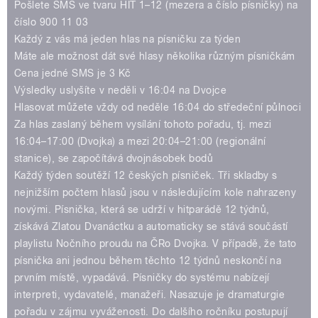
Pošlete SMS ve tvaru HIT 1–12 (mezera a číslo písničky) na
číslo 900 11 03
Každý z vás má jeden hlas na písničku za týden
Máte ale možnost dát své hlasy několika různým písničkám
pause
Cena jedné SMS je 3 Kč
Výsledky uslyšíte v neděli v 16:04 na Dvojce
Hlasovat můžete vždy od neděle 16:04 do středeční půlnoci
Za hlas zaslaný během vysílání tohoto pořadu, tj. mezi
16:04–17:00 (Dvojka) a mezi 20:04–21:00 (regionální
stanice), se započítává dvojnásobek bodů
Každý týden soutěží 12 českých písniček. Tři skladby s
nejnižším počtem hlasů jsou v následujícím kole nahrazeny
novými. Písnička, která se udrží v hitparádě 12 týdnů,
získává Zlatou Dvanáctku a automaticky se stává součástí
playlistu Nočního proudu na ČRo Dvojka. V případě, že tato
písnička ani jednou během těchto 12 týdnů neskončí na
prvním místě, vypadává. Písničky do systému nabízejí
interpreti, vydavatelé, manažeři. Nasazuje je dramaturgie
pořadu v zájmu vyváženosti. Do dalšího ročníku postupují