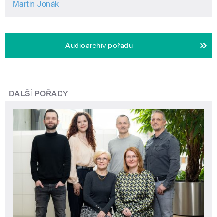
Martin Jonák
Audioarchiv pořadu
DALŠÍ POŘADY