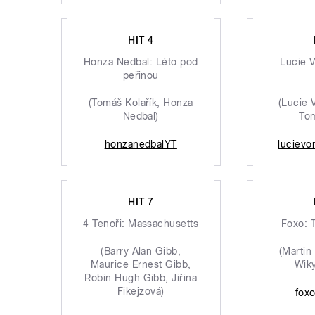
HIT 4
Honza Nedbal: Léto pod
Lucie 
peřinou
(Tomáš Kolařík, Honza
(Lucie 
Nedbal)
Tom
honzanedbalYT
lucievo
HIT 7
4 Tenoři: Massachusetts
Foxo: 
(Barry Alan Gibb,
(Martin
Maurice Ernest Gibb,
Wiky
Robin Hugh Gibb, Jiřina
Fikejzová)
fox