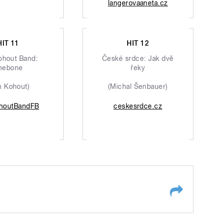
langerovaaneta.cz
HIT 11
HIT 12
ohout Band:
České srdce: Jak dvě
nebone
řeky
n Kohout)
(Michal Šenbauer)
houtBandFB
ceskesrdce.cz