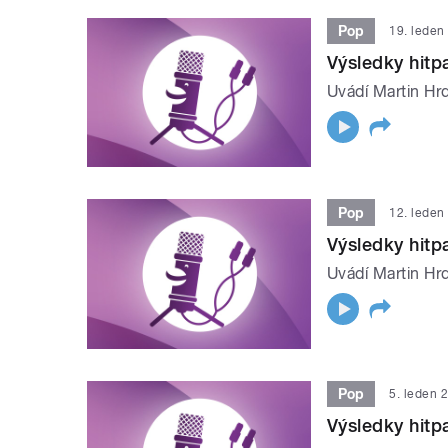
Pop
19. leden
Výsledky hit
Uvádí Martin Hrd
Pop
12. leden
Výsledky hit
Uvádí Martin Hrd
Pop
5. leden 
Výsledky hit