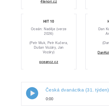
4tenori.cz
HIT 10
Oceán: Naděje (verze
Dan K
2026)
A
(Petr Muk, Petr Kučera,
(Da
Dušan Vozáry, Jan
Vozáry)
DanKo
oceancz.cz
Česká dvanáctka (31. týden)
0:00