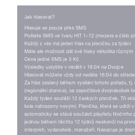
Play
Jak hlasovat?
Hlasuje se pouze přes SMS
Pošlete SMS ve tvaru HIT 1–12 (mezera a číslo pí
Každý z vás má jeden hlas na písničku za týden
Máte ale možnost dát své hlasy několika různým
Cena jedné SMS je 3 Kč
/
Výsledky uslyšíte v neděli v 16:04 na Dvojce
Hlasovat můžete vždy od neděle 16:04 do střede
Za hlas zaslaný během vysílání tohoto pořadu, tj
(regionální stanice), se započítává dvojnásobek 
Každý týden soutěží 12 českých písniček. Tři skl
kole nahrazeny novými. Písnička, která se udrží 
automaticky se stává součástí playlistu Nočního 
jednou během těchto 12 týdnů neskončí na první
pause
interpreti, vydavatelé, manažeři. Nasazuje je dr