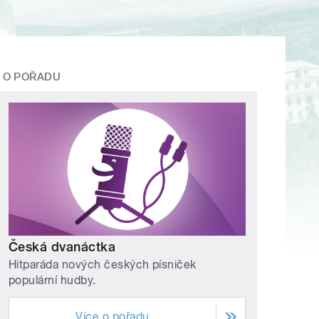
O POŘADU
Česká dvanáctka
Hitparáda nových českých písniček
populární hudby.
Více o pořadu