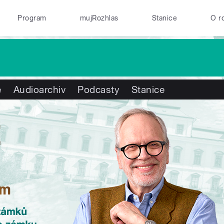
Program
mujRozhlas
Stanice
O r
e
Audioarchiv
Podcasty
Stanice