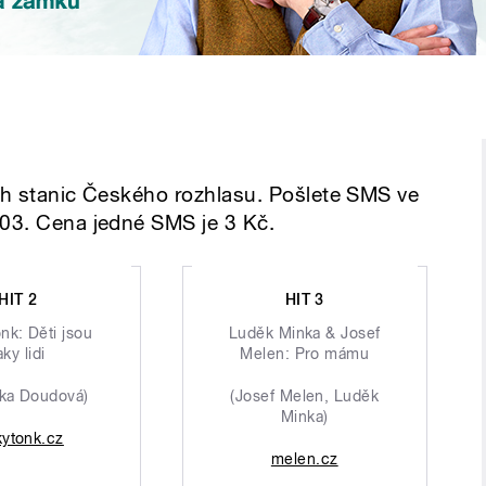
ích stanic Českého rozhlasu. Pošlete SMS ve
 03. Cena jedné SMS je 3 Kč.
HIT 2
HIT 3
nk: Děti jsou
Luděk Minka & Josef
aky lidi
Melen: Pro mámu
ika Doudová)
(Josef Melen, Luděk
Minka)
kytonk.cz
melen.cz