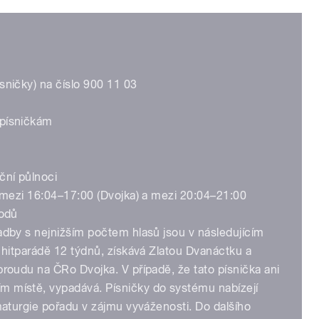
sničky) na číslo 900 11 03
 písničkám
ční půlnoci
. mezi 16:04–17:00 (Dvojka) a mezi 20:04–21:00
bodů
adby s nejnižším počtem hlasů jsou v následujícím
v hitparádě 12 týdnů, získává Zlatou Dvanáctku a
proudu na ČRo Dvojka. V případě, že tato písnička ani
m místě, vypadává. Písničky do systému nabízejí
amaturgie pořadu v zájmu vyváženosti. Do dalšího