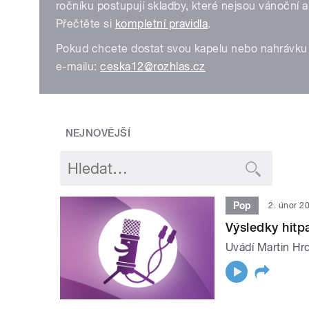
ročníku postupují skladby, které nejsou vánoční 
Přečtěte si
kompletní pravidla
.
Pokud chcete dostat svou kapelu nebo nahrávku 
e-mailu:
ceska12@rozhlas.cz
NEJNOVĚJŠÍ
Pop
2. únor 2
Výsledky hit
Uvádí Martin Hrd