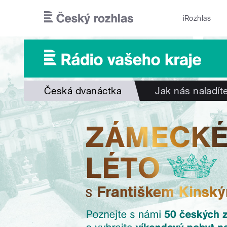
Přejít k hlavnímu obsahu
iRozhlas
Česká dvanáctka
Jak nás naladít