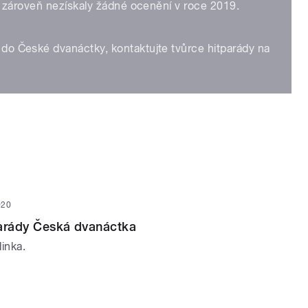
a zároveň nezískaly žádné ocenění v roce 2019.
do České dvanáctky, kontaktujte tvůrce hitparády na
020
parády Česká dvanáctka
inka.