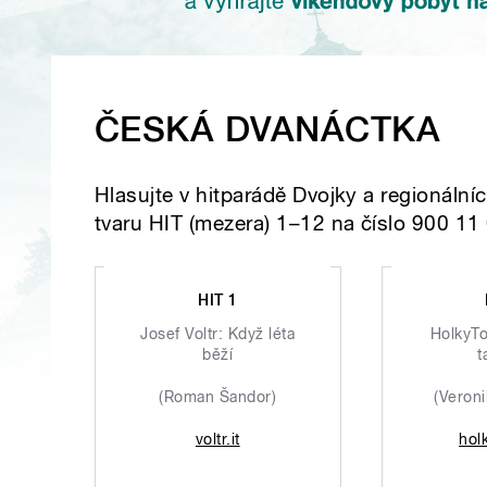
ČESKÁ DVANÁCTKA
Hlasujte v hitparádě Dvojky a regionáln
tvaru HIT (mezera) 1–12 na číslo 900 11
HIT 1
Josef Voltr: Když léta
HolkyTo
běží
t
(Roman Šandor)
(Veron
voltr.it
hol