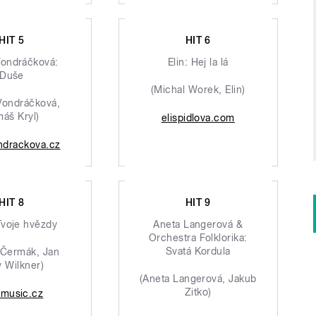
HIT 5
HIT 6
Vondráčková:
Elin: Hej la lá
Duše
(Michal Worek, Elin)
Vondráčková,
áš Kryl)
elispidlova.com
ndrackova.cz
HIT 8
HIT 9
Tvoje hvězdy
Aneta Langerová &
Orchestra Folklorika:
Svatá Kordula
 Čermák, Jan
 Wilkner)
(Aneta Langerová, Jakub
Zitko)
omusic.cz