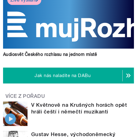
Audiosvět Českého rozhlasu na jednom místě
Jak nás naladíte na DABu
VÍCE Z POŘADU
V Květnově na Krušných horách opět
hráli čeští i němečtí muzikanti
Gustav Hesse, východoněmecký