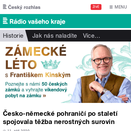
Přejít k hlavnímu obsahu
MENU
ŽIVĚ
Historie
Jak nás naladíte
Více
…
Česko-německé pohraničí po staletí
spojovala těžba nerostných surovin