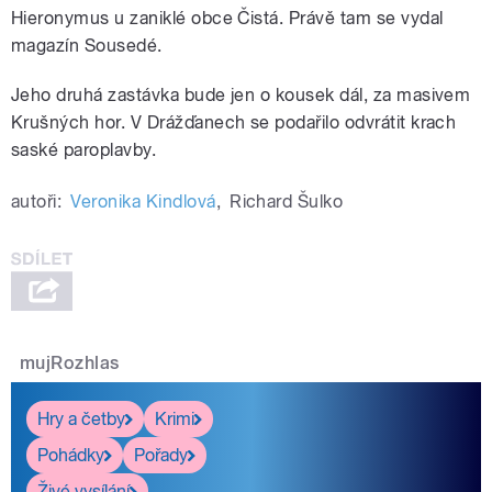
Hieronymus u zaniklé obce Čistá. Právě tam se vydal
magazín Sousedé.
Jeho druhá zastávka bude jen o kousek dál, za masivem
Krušných hor. V Drážďanech se podařilo odvrátit krach
saské paroplavby.
autoři:
Veronika Kindlová
,
Richard Šulko
mujRozhlas
Hry a četby
Krimi
Pohádky
Pořady
Živé vysílání