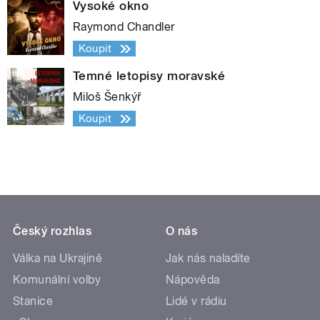
Vysoké okno
Raymond Chandler
Koupit
Temné letopisy moravské
Miloš Šenkýř
Koupit
Český rozhlas
O nás
Válka na Ukrajině
Jak nás naladíte
Komunální volby
Nápověda
Stanice
Lidé v rádiu