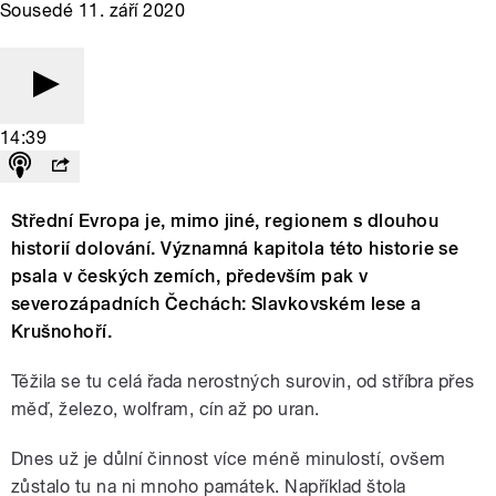
Sousedé 11. září 2020
14:39
Střední Evropa je, mimo jiné, regionem s dlouhou
historií dolování. Významná kapitola této historie se
psala v českých zemích, především pak v
severozápadních Čechách: Slavkovském lese a
Krušnohoří.
Těžila se tu celá řada nerostných surovin, od stříbra přes
měď, železo, wolfram, cín až po uran.
Dnes už je důlní činnost více méně minulostí, ovšem
zůstalo tu na ni mnoho památek. Například štola