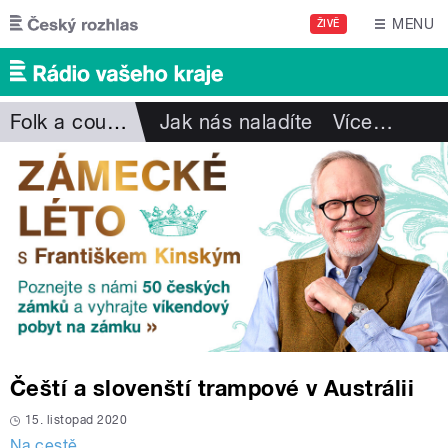
Přejít k hlavnímu obsahu
MENU
ŽIVĚ
Folk a country
Jak nás naladíte
Více
…
Čeští a slovenští trampové v Austrálii
15. listopad 2020
Na cestě