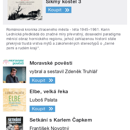
Šikmý kostel 3
Koupit
Románová kronika ztraceného města - léta 1945–1961. Karin
Lednická předkládá do značné míry převratný, dosavadní paradigma
měnící obraz hornického regionu, jehož zahlazenou historii stále
překrývá tlustá vrstva mýtů a zakořeněných stereotypů o „černé
zemi a rudém kraji“.
Moravské pověsti
vybral a sestavil Zdeněk Truhlář
Koupit
Elbe, velká řeka
Luboš Palata
Koupit
Setkání s Karlem Čapkem
František Novotný