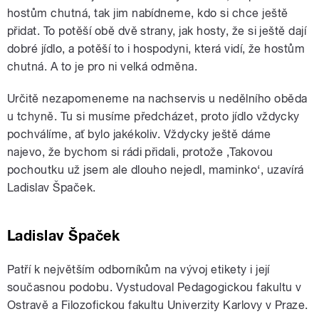
hostům chutná, tak jim nabídneme, kdo si chce ještě
přidat. To potěší obě dvě strany, jak hosty, že si ještě dají
dobré jídlo, a potěší to i hospodyni, která vidí, že hostům
chutná. A to je pro ni velká odměna.
Určitě nezapomeneme na nachservis u nedělního oběda
u tchyně. Tu si musíme předcházet, proto jídlo vždycky
pochválíme, ať bylo jakékoliv. Vždycky ještě dáme
najevo, že bychom si rádi přidali, protože ‚Takovou
pochoutku už jsem ale dlouho nejedl, maminko‘, uzavírá
Ladislav Špaček.
Ladislav Špaček
Patří k největším odborníkům na vývoj etikety i její
současnou podobu. Vystudoval Pedagogickou fakultu v
Ostravě a Filozofickou fakultu Univerzity Karlovy v Praze.