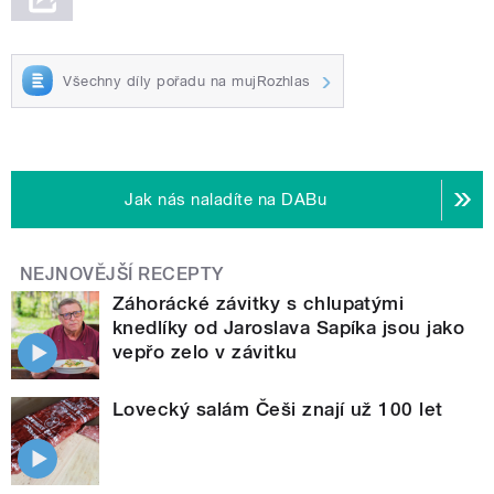
Všechny díly pořadu na mujRozhlas
Jak nás naladíte na DABu
NEJNOVĚJŠÍ RECEPTY
Záhorácké závitky s chlupatými
knedlíky od Jaroslava Sapíka jsou jako
vepřo zelo v závitku
Lovecký salám Češi znají už 100 let