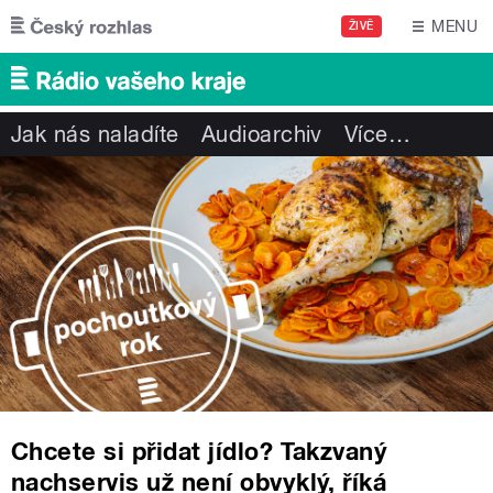
Přejít k hlavnímu obsahu
MENU
ŽIVĚ
Jak nás naladíte
Audioarchiv
Více
…
Chcete si přidat jídlo? Takzvaný
nachservis už není obvyklý, říká