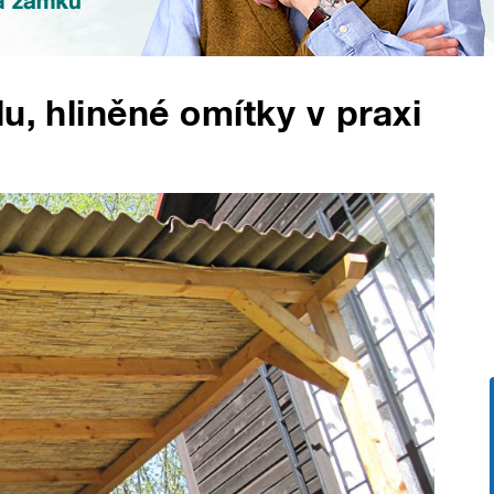
u, hliněné omítky v praxi