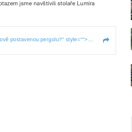
otazem jsme navštívili stolaře Lumíra
Jakým nátěrem o
nově postavenou
pergolu?
" style="">
t nově postavenou
pergolu?