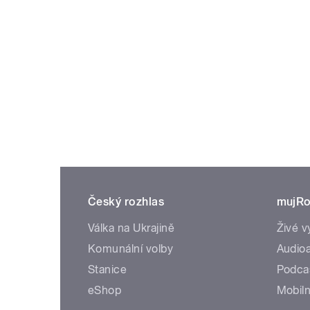
Český rozhlas
mujRo
Válka na Ukrajině
Živé v
Komunální volby
Audioa
Stanice
Podca
eShop
Mobiln