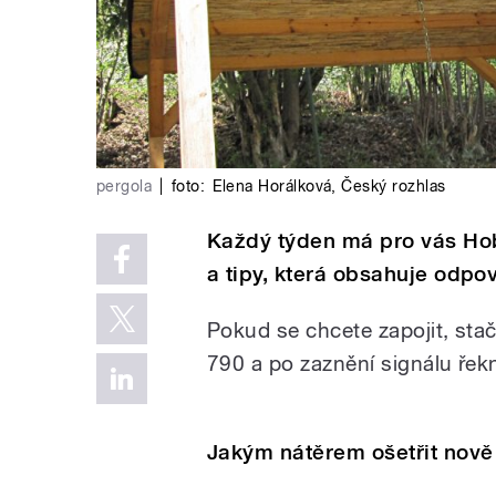
pergola
|
foto:
Elena Horálková
,
Český rozhlas
Každý týden má pro vás Ho
a tipy, která obsahuje odpo
Pokud se chcete zapojit, stač
790 a po zaznění signálu řekn
Jakým nátěrem ošetřit nově