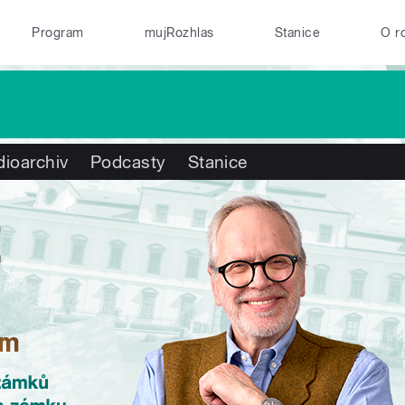
Program
mujRozhlas
Stanice
O r
ioarchiv
Podcasty
Stanice