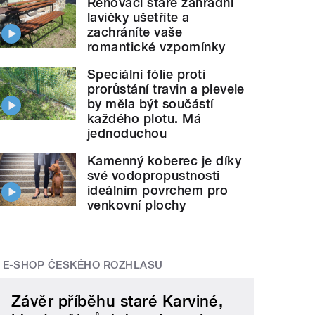
Renovací staré zahradní
lavičky ušetříte a
zachráníte vaše
romantické vzpomínky
Speciální fólie proti
prorůstání travin a plevele
šetřit nově postavenou
pergolu?
" style="">
Jakým n
by měla být součástí
každého plotu. Má
jednoduchou
Kamenný koberec je díky
své vodopropustnosti
ideálním povrchem pro
venkovní plochy
E-SHOP ČESKÉHO ROZHLASU
Závěr příběhu staré Karviné,