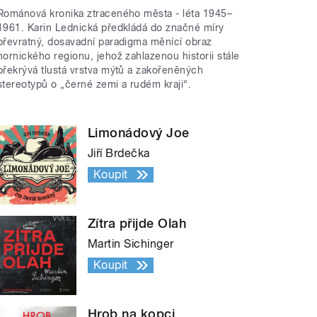
Románová kronika ztraceného města - léta 1945–
1961. Karin Lednická předkládá do značné míry
převratný, dosavadní paradigma měnící obraz
hornického regionu, jehož zahlazenou historii stále
překrývá tlustá vrstva mýtů a zakořeněných
stereotypů o „černé zemi a rudém kraji“.
Limonádový Joe
Jiří Brdečka
Koupit
Zítra přijde Olah
Martin Sichinger
Koupit
Hrob na kopci