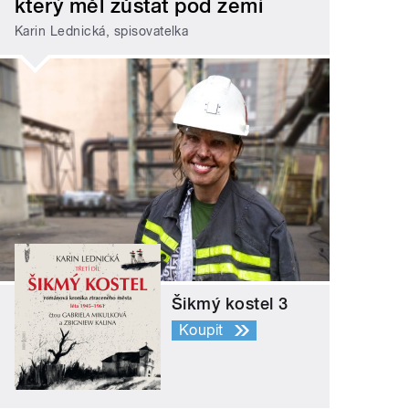
který měl zůstat pod zemí
Karin Lednická, spisovatelka
ítky v
praxi
Šikmý kostel 3
Koupit