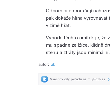
Odborníci doporučují nahazova
pak dokáže hlína vyrovnávat te
v zimě hřát.
/
Výhoda těchto omítek je, že z
mu spadne ze lžíce, klidně d
stěnu a ztráty jsou minimální.
autor:
ak
pause
Všechny díly pořadu na mujRozhlas