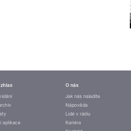
zhlas
O nás
ysílání
Jak nás naladíte
rchiv
Nápověda
sty
Lidé v rádiu
í aplikace
Kariéra