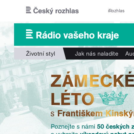
Přejít k hlavnímu obsahu
iRozhlas
Životní styl
Jak nás naladíte
Aud