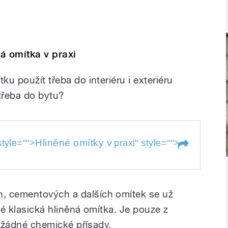
á omítka v praxi
ku použít třeba do interiéru i exteriéru
 třeba do bytu?
Hliněné omítky v
style="">
praxi
" style="">
Hliněné om
, cementových a dalších omítek se už
aké klasická hliněná omítka. Je pouze z
ní žádné chemické přísady.