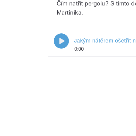
Čím natřít pergolu? S tímto d
Martiníka.
Jakým nátěrem ošetřit 
0:00
Jakým nátěrem ošetři
Play
/