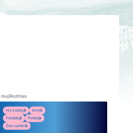
mujRozhlas
Hry a četby
Krimi
Pohádky
Pořady
Živé vysílání