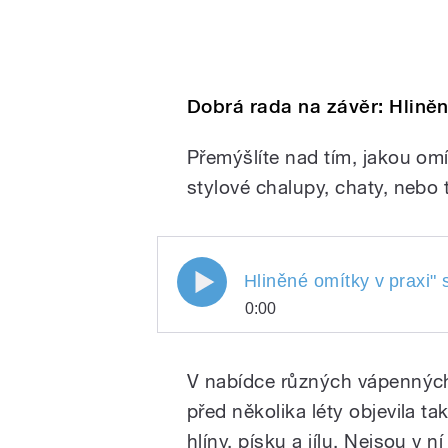
Dobrá rada na závěr:
Hliněn
Přemýšlíte nad tím, jakou omít
pause
stylové chalupy, chaty, nebo
Hliněné omítky v
praxi
" 
0:00
Hliněné omítky v
Play
praxi
V nabídce různých vápenných
před několika léty objevila t
hlíny, písku a jílu. Nejsou v 