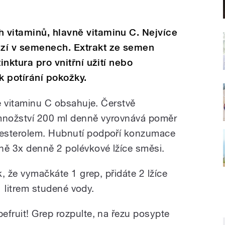
 vitaminů, hlavně vitaminu C. Nejvíce
zí v semenech. Extrakt ze semen
inktura pro vnitřní užití nebo
k potírání pokožky.
ce vitaminu C obsahuje. Čerstvě
množství 200 ml denně vyrovnává poměr
lesterolem. Hubnutí podpoří konzumace
ně 3x denně 2 polévkové lžíce směsi.
k, že vymačkáte 1 grep, přidáte 2 lžíce
 1 litrem studené vody.
efruit! Grep rozpulte, na řezu posypte