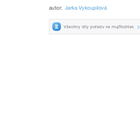
autor:
Jarka Vykoupilová
Všechny díly pořadu na mujRozhlas