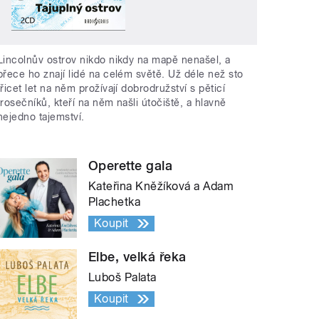
Lincolnův ostrov nikdo nikdy na mapě nenašel, a
přece ho znají lidé na celém světě. Už déle než sto
třicet let na něm prožívají dobrodružství s pěticí
trosečníků, kteří na něm našli útočiště, a hlavně
nejedno tajemství.
Operette gala
Kateřina Kněžíková a Adam
Plachetka
Koupit
Elbe, velká řeka
Luboš Palata
Koupit