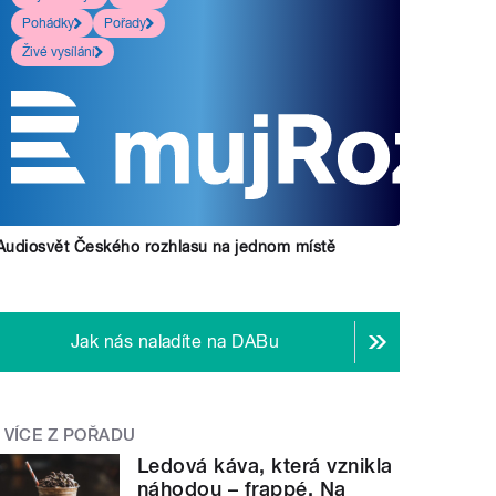
Pohádky
Pořady
Živé vysílání
Audiosvět Českého rozhlasu na jednom místě
Jak nás naladíte na DABu
VÍCE Z POŘADU
Ledová káva, která vznikla
náhodou – frappé. Na