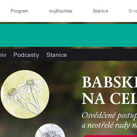
Program
mujRozhlas
Stanice
O r
hiv
Podcasty
Stanice