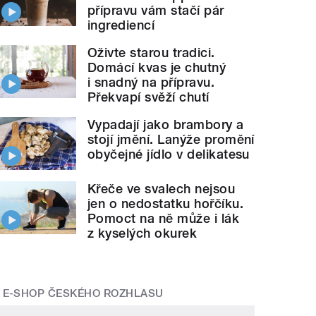
přípravu vám stačí pár
ingrediencí
Oživte starou tradici.
Domácí kvas je chutný
i snadný na přípravu.
Překvapí svěží chutí
Vypadají jako brambory a
stojí jmění. Lanýže promění
obyčejné jídlo v delikatesu
Křeče ve svalech nejsou
jen o nedostatku hořčíku.
Pomoct na ně může i lák
z kyselých okurek
E-SHOP ČESKÉHO ROZHLASU