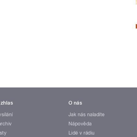
zhlas
O nás
ysílání
Jak nás naladíte
rchiv
Nápověda
sty
Lidé v rádiu