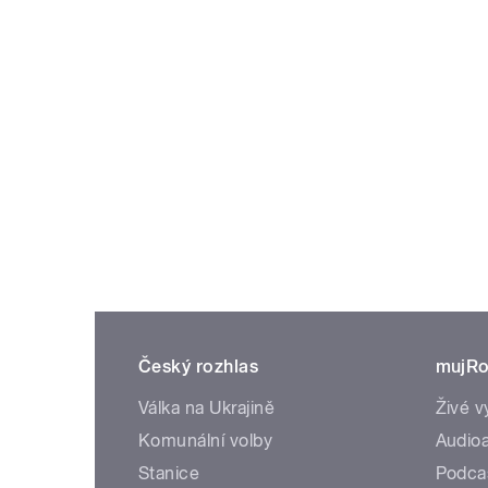
Český rozhlas
mujRo
Válka na Ukrajině
Živé v
Komunální volby
Audioa
Stanice
Podca