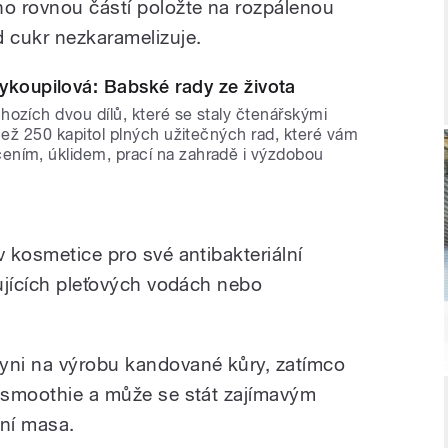
o rovnou částí položte na rozpálenou
d cukr nezkaramelizuje.
ykoupilová: Babské rady ze života
ozích dvou dílů, které se staly čtenářskými
 než 250 kapitol plných užitečných rad, které vám
ním, úklidem, prací na zahradě i výzdobou
v kosmetice pro své antibakteriální
zujících pleťových vodách nebo
hyni na výrobu kandované kůry, zatímco
e smoothie a může se stát zajímavým
ní masa.