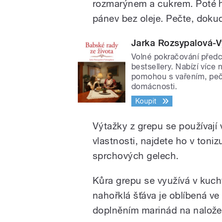
rozmarýnem a cukrem. Poté h
pánev bez oleje. Pečte, doku
Jarka Rozsypalová-V
Volné pokračování předch
bestsellery. Nabízí více
pomohou s vařením, peče
domácnosti.
Koupit
Výtažky z grepu se používají 
vlastnosti, najdete ho v toni
sprchových gelech.
Kůra grepu se využívá v kuc
nahořklá šťáva je oblíbená v
doplněním marinád na nalože