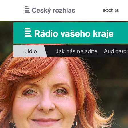
Přejít k hlavnímu obsahu
iRozhlas
Jídlo
Jak nás naladíte
Audioarc