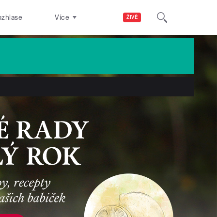
ozhlase
Více
ŽIVĚ