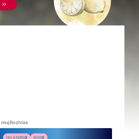
mujRozhlas
Hry a četby
Krimi