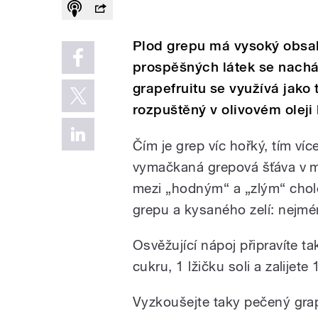
Plod grepu má vysoký obsah
prospěšných látek se nachá
grapefruitu se využívá jako t
rozpuštěný v olivovém oleji 
Čím je grep víc hořký, tím ví
vymačkaná grepová šťáva v 
mezi „hodným“ a „zlým“ cho
grepu a kysaného zelí: nejmé
Osvěžující nápoj připravíte ta
cukru, 1 lžičku soli a zalijete
Vyzkoušejte taky pečený grap