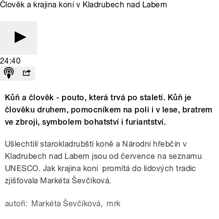
Člověk a krajina koní v Kladrubech nad Labem
24:40
Kůň a člověk - pouto, která trvá po staletí. Kůň je
člověku druhem, pomocníkem na poli i v lese, bratrem
ve zbroji, symbolem bohatství i furiantství.
Ušlechtilí starokladrubští koně a Národní hřebčín v
Kladrubech nad Labem jsou od července na seznamu
UNESCO. Jak krajina koní promítá do lidových tradic
zjišťovala Markéta Ševčíková.
autoři:
Markéta Ševčíková
,
mrk