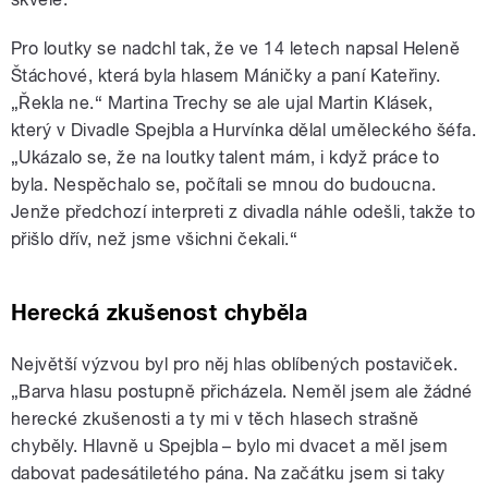
Pro loutky se nadchl tak, že ve 14 letech napsal Heleně
Štáchové, která byla hlasem Máničky a paní Kateřiny.
„Řekla ne.“ Martina Trechy se ale ujal Martin Klásek,
který v Divadle Spejbla a Hurvínka dělal uměleckého šéfa.
„Ukázalo se, že na loutky talent mám, i když práce to
byla. Nespěchalo se, počítali se mnou do budoucna.
Jenže předchozí interpreti z divadla náhle odešli, takže to
přišlo dřív, než jsme všichni čekali.“
Herecká zkušenost chyběla
Největší výzvou byl pro něj hlas oblíbených postaviček.
„Barva hlasu postupně přicházela. Neměl jsem ale žádné
herecké zkušenosti a ty mi v těch hlasech strašně
chyběly. Hlavně u Spejbla – bylo mi dvacet a měl jsem
dabovat padesátiletého pána. Na začátku jsem si taky