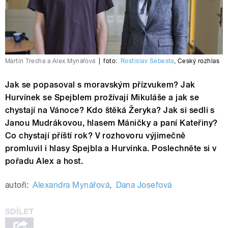
Martin Trecha a Alex Mynářová
|
foto:
Rostislav Šebesta
,
Český rozhlas
Jak se popasoval s moravským přízvukem? Jak
Hurvínek se Spejblem prožívají Mikuláše a jak se
chystají na Vánoce? Kdo štěká Žeryka? Jak si sedli s
Janou Mudrákovou, hlasem Máničky a paní Kateřiny?
Co chystají příští rok? V rozhovoru výjimečně
promluvil i hlasy Spejbla a Hurvínka. Poslechněte si v
pořadu Alex a host.
autoři:
Alexandra Mynářová
,
Dana Josefová