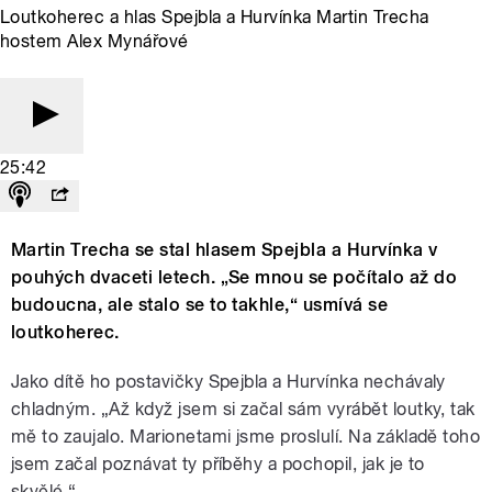
Loutkoherec a hlas Spejbla a Hurvínka Martin Trecha
hostem Alex Mynářové
25:42
Martin Trecha se stal hlasem Spejbla a Hurvínka v
pouhých dvaceti letech. „Se mnou se počítalo až do
budoucna, ale stalo se to takhle,“ usmívá se
loutkoherec.
Jako dítě ho postavičky Spejbla a Hurvínka nechávaly
chladným. „Až když jsem si začal sám vyrábět loutky, tak
mě to zaujalo. Marionetami jsme proslulí. Na základě toho
jsem začal poznávat ty příběhy a pochopil, jak je to
skvělé.“