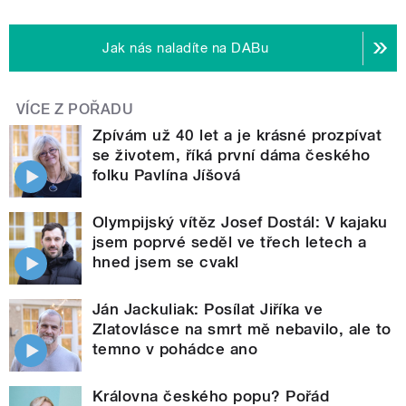
Jak nás naladíte na DABu
VÍCE Z POŘADU
Zpívám už 40 let a je krásné prozpívat
se životem, říká první dáma českého
folku Pavlína Jíšová
Olympijský vítěz Josef Dostál: V kajaku
jsem poprvé seděl ve třech letech a
hned jsem se cvakl
Ján Jackuliak: Posílat Jiříka ve
Zlatovlásce na smrt mě nebavilo, ale to
temno v pohádce ano
Královna českého popu? Pořád