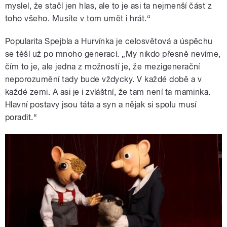
myslel, že stačí jen hlas, ale to je asi ta nejmenší část z
toho všeho. Musíte v tom umět i hrát.“
Popularita Spejbla a Hurvínka je celosvětová a úspěchu
se těší už po mnoho generací. „My nikdo přesně nevíme,
čím to je, ale jedna z možností je, že mezigenerační
neporozumění tady bude vždycky. V každé době a v
každé zemi. A asi je i zvláštní, že tam není ta maminka.
Hlavní postavy jsou táta a syn a nějak si spolu musí
poradit.“