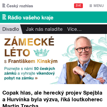
Přejít k hlavnímu obsahu
MENU
ŽIVĚ
Divadlo
Jak nás naladíte
Více
…
Copak hlas, ale herecký projev Spejbla
a Hurvínka byla výzva, říká loutkoherec
Martin Trecha