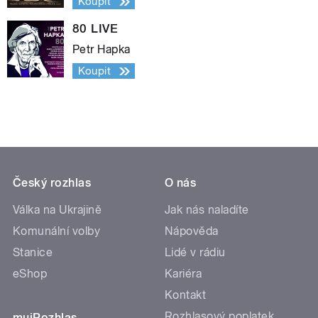
Koupit
80 LIVE
Petr Hapka
Koupit
Český rozhlas
O nás
Válka na Ukrajině
Jak nás naladíte
Komunální volby
Nápověda
Stanice
Lidé v rádiu
eShop
Kariéra
Kontakt
Rozhlasový poplatek
mujRozhlas