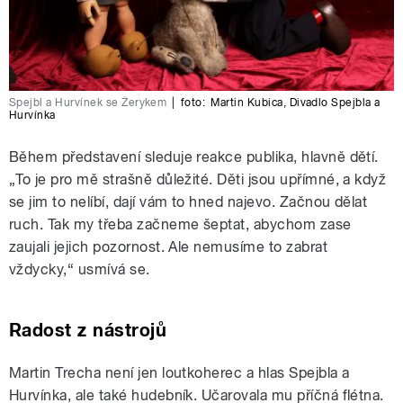
Spejbl a Hurvínek se Žerykem
|
foto:
Martin Kubica
,
Divadlo Spejbla a
Hurvínka
Během představení sleduje reakce publika, hlavně dětí.
„To je pro mě strašně důležité. Děti jsou upřímné, a když
se jim to nelíbí, dají vám to hned najevo. Začnou dělat
ruch. Tak my třeba začneme šeptat, abychom zase
zaujali jejich pozornost. Ale nemusíme to zabrat
vždycky,“ usmívá se.
Radost z nástrojů
Martin Trecha není jen loutkoherec a hlas Spejbla a
Hurvínka, ale také hudebník. Učarovala mu příčná flétna.