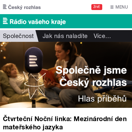
Přejít k hlavnímu obsahu
MENU
ŽIVĚ
Společnost
Jak nás naladíte
Více
…
Čtvrteční Noční linka: Mezinárodní den
mateřského jazyka