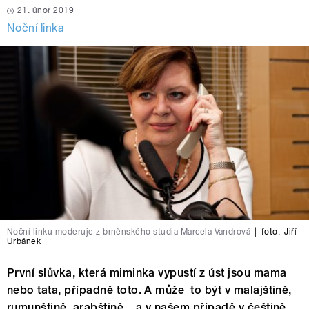
21. únor 2019
Noční linka
Noční linku moderuje z brněnského studia Marcela Vandrová
|
foto:
Jiří
Urbánek
První slůvka, která miminka vypustí z úst jsou mama
nebo tata, případně toto. A může to být v malajštině,
rumunštině, arabštině... a v našem případě v češtině.