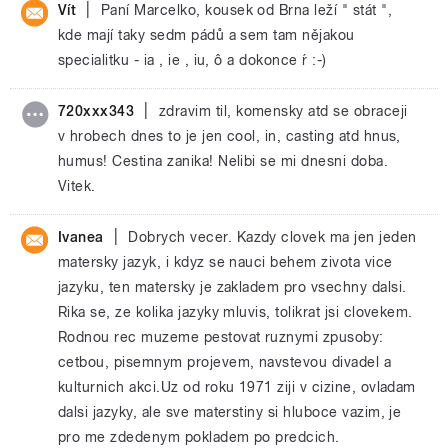
|
Vít
Paní Marcelko, kousek od Brna leží " stát ",
kde mají taky sedm pádů a sem tam nějakou
specialitku - ia , ie , iu, ô a dokonce ŕ :-)
|
720xxx343
zdravim til, komensky atd se obraceji
v hrobech dnes to je jen cool, in, casting atd hnus,
humus! Cestina zanika! Nelibi se mi dnesni doba.
Vitek.
|
Ivanea
Dobrych vecer. Kazdy clovek ma jen jeden
matersky jazyk, i kdyz se nauci behem zivota vice
jazyku, ten matersky je zakladem pro vsechny dalsi.
Rika se, ze kolika jazyky mluvis, tolikrat jsi clovekem.
Rodnou rec muzeme pestovat ruznymi zpusoby:
cetbou, pisemnym projevem, navstevou divadel a
kulturnich akci.Uz od roku 1971 ziji v cizine, ovladam
dalsi jazyky, ale sve materstiny si hluboce vazim, je
pro me zdedenym pokladem po predcich.