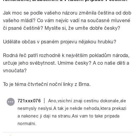
Jak moc se podle vašeho názoru změnila čeština od dob
vašeho mládí? Co vám nejvíc vadí na současné mluvené
či psané češtině? Myslíte si, že umíte dobře česky?
Uděláte občas v psaném projevu nějakou hrubku?
Rodná řeč patří rozhodně k největším pokladům národa,
určuje jeho svébytnost. Umíme česky? A co naše děti a
vnoučata?
To je téma čtvrteční noční linky z Brna.
|
721xxx076
Ano,vsichni znaji cestinu dokonale,ale
nesmysly neslysi.A tak je nekde nehoda,ktera prekazi
a nakonec ji daji na stranu.Asi vam to take pripada
normalni.