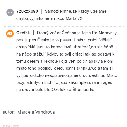
|
720xxx090
Samozrejmne,ze kazdy udelame
chybu,vyjimka neni nikdo.Marta 72
|
Ozéfek
Dobrý večer.Čeština je fajná.Po Moravsky
pes je pes.Česky je to pááás.U nás v práci "dělají"
chlapi?Né jsou to imbecilové ubrečení,co si věčně
na něco stěžují.Kdyby to byli chlapi,tak se postaví k
tomu čelem a řeknou-Pojď ven po chlapsky,ale oni
místo toho popíšou celou šatní skříňku,wc a tam si
vylijou srdíčko nespisovnou,směšnou češtinou.Místo
tady,tadi.Bych bich.To jsou zakomplexovaní tragédi
na úrovni batolete.Ozéfek ze Štramberka
autor:
Marcela Vandrová