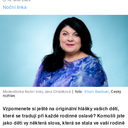
16. únor 2023
Noční linka
Moderátorka Noční linky Jana Chládková
|
foto:
Khalil Baalbaki
,
Český
rozhlas
Vzpomenete si ještě na originální hlášky vašich dětí,
které se tradují při každé rodinné oslavě? Komolili jste
jako děti vy některá slova, která se stala ve vaší rodině