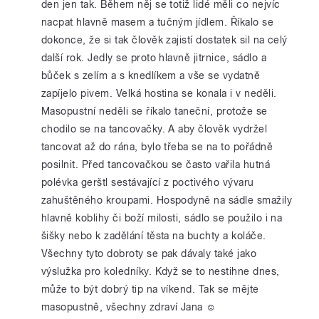
den jen tak. Během něj se totiž lidé měli co nejvíc
nacpat hlavně masem a tučným jídlem. Říkalo se
dokonce, že si tak člověk zajistí dostatek sil na celý
další rok. Jedly se proto hlavně jitrnice, sádlo a
bůček s zelím a s knedlíkem a vše se vydatně
zapíjelo pivem. Velká hostina se konala i v neděli.
Masopustní neděli se říkalo taneční, protože se
chodilo se na tancovačky. A aby člověk vydržel
tancovat až do rána, bylo třeba se na to pořádně
posilnit. Před tancovačkou se často vařila hutná
polévka gerštl sestávající z poctivého vývaru
zahuštěného kroupami. Hospodyně na sádle smažily
hlavně koblihy či boží milosti, sádlo se použilo i na
šišky nebo k zadělání těsta na buchty a koláče.
Všechny tyto dobroty se pak dávaly také jako
výslužka pro koledníky. Když se to nestihne dnes,
může to být dobrý tip na víkend. Tak se mějte
masopustně, všechny zdraví Jana ☺