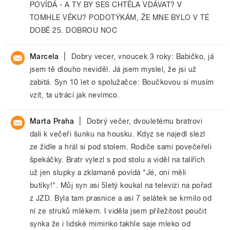
POVÍDÁ - A TY BY SES CHTĚLA VDÁVAT? V
TOMHLE VĚKU? PODOTÝKÁM, ŽE MNE BYLO V TÉ
DOBĚ 25. DOBROU NOC
|
Marcela
Dobry vecer, vnoucek 3 roky: Babičko, já
jsem tě dlouho neviděl. Já jsem myslel, že jsi už
zabitá. Syn 10 let o spolužačce: Boučkovou si musím
vzít, ta utrácí jak nevímco.
|
Marta Praha
Dobrý večer, dvouletému bratrovi
dali k večeři šunku na housku. Kdyz se najedl slezl
ze židle a hrál si pod stolem. Rodiče sami povečeřeli
špekáčky. Bratr vylezl s pod stolu a viděl na talířích
už jen slupky a zklamaně povídá "Jé, oni měli
butíky!". Můj syn asi 5letý koukal na televizi na pořad
z JZD. Byla tam prasnice a asi 7 selátek se krmilo od
ní ze struků mlékem. I viděla jsem příležitost poučit
synka že i lidské miminko takhle saje mleko od