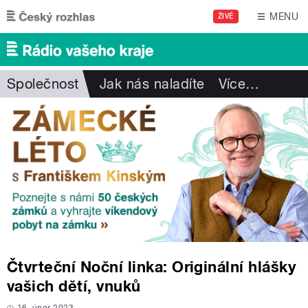
Přejít k hlavnímu obsahu
MENU
ŽIVĚ
Společnost
Jak nás naladíte
Více
…
Čtvrteční Noční linka: Originální hlášky
vašich dětí, vnuků