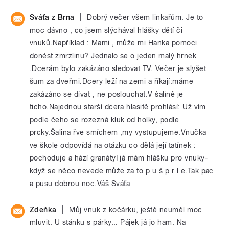
|
Sváťa z Brna
Dobrý večer všem linkařům. Je to
moc dávno , co jsem slýchával hlášky dětí či
vnuků.Například : Mami , může mi Hanka pomoci
donést zmrzlinu? Jednalo se o jeden malý hrnek
.Dcerám bylo zakázáno sledovat TV. Večer je slyšet
šum za dveřmi.Dcery leží na zemi a říkají:máme
zakázáno se dívat , ne poslouchat.V šalině je
ticho.Najednou starší dcera hlasitě prohlásí: Už vím
podle čeho se rozezná kluk od holky, podle
prcky.Šalina řve smíchem ,my vystupujeme.Vnučka
ve škole odpovídá na otázku co dělá její tatínek :
pochoduje a hází granátyI já mám hlášku pro vnuky-
když se něco nevede může za to p u š p r l e.Tak pac
a pusu dobrou noc.Váš Sváťa
|
Zdeňka
Můj vnuk z kočárku, ještě neuměl moc
mluvit. U stánku s párky... Pájek já jo ham. Na