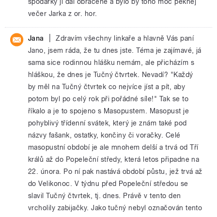
spodárky ji dal obraceně a bylo by toho moc pěknej
večer Jarka z or. hor.
|
Jana
Zdravím všechny linkaře a hlavně Vás paní
Jano, jsem ráda, že tu dnes jste. Téma je zajímavé, já
sama sice rodinnou hlášku nemám, ale přicházím s
hláškou, že dnes je Tučný čtvrtek. Nevadí? "Každý
by měl na Tučný čtvrtek co nejvíce jíst a pít, aby
potom byl po celý rok při pořádné síle!" Tak se to
říkalo a je to spojeno s Masopustem. Masopust je
pohyblivý třídenní svátek, který je znám také pod
názvy fašank, ostatky, končiny či voračky. Celé
masopustní období je ale mnohem delší a trvá od Tří
králů až do Popeleční středy, která letos připadne na
22. února. Po ní pak nastává období půstu, jež trvá až
do Velikonoc. V týdnu před Popeleční středou se
slavil Tučný čtvrtek, tj. dnes. Právě v tento den
vrcholily zabijačky. Jako tučný nebyl označován tento