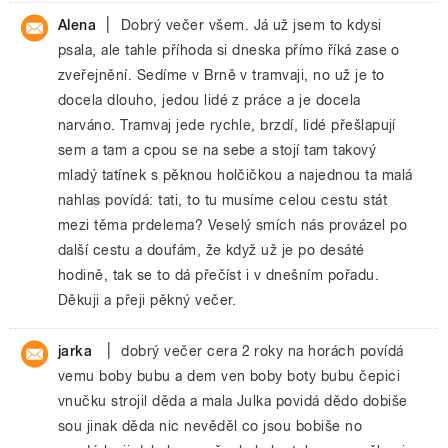
|
Alena
Dobrý večer všem. Já už jsem to kdysi
psala, ale tahle příhoda si dneska přímo říká zase o
zveřejnění. Sedíme v Brně v tramvaji, no už je to
docela dlouho, jedou lidé z práce a je docela
narváno. Tramvaj jede rychle, brzdí, lidé přešlapují
sem a tam a cpou se na sebe a stojí tam takový
mladý tatínek s pěknou holčičkou a najednou ta malá
nahlas povídá: tati, to tu musíme celou cestu stát
mezi těma prdelema? Veselý smích nás provázel po
další cestu a doufám, že když už je po desáté
hodině, tak se to dá přečíst i v dnešním pořadu.
Děkuji a přeji pěkný večer.
|
jarka
dobrý večer cera 2 roky na horách povídá
vemu boby bubu a dem ven boby boty bubu čepici
vnučku strojil děda a mala Julka povidá dědo dobiše
sou jinak děda nic nevěděl co jsou bobiše no