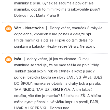
maminky z prsu. Synek se zadumá a povídá" ale
maminko, copak to miminko má tááákovouhle pusu?
Dobrou noc. Marta Praha 6
|
Věra - Neratovice
Dobrý večer, vnouček 3 roky.Je
odpoledne, vnouček v mé posteli a dělá,že spí.
Přijde maminka a ptá se Filipku co tam děláš no
psinkám u babičky. Hezký večer Věra z Neratovic
|
Ivča
dobrý večer, já jen ve zkratce. O mojí
mamince se traduje, že se moc těšila do první třídy.
Tenkrát začal školní rok ve čtvrtek a když ji pak v
pondělí babička budila se slovy JANI, VSTÁVEJ, JDEŠ
DO ŠKOLY, mamka se otočila na druhý bok a pravila,
TAM NEJDU, TAM UŽ JSEM BYLA. A jen taková
douška, víte čím je mamka? Učitelka na ZŠ. A hláška
mého syna: přinesl si větvičku kopru a prosil, BABI,
UVAŘ MI KOPŘIVKU. Dobrou noc.