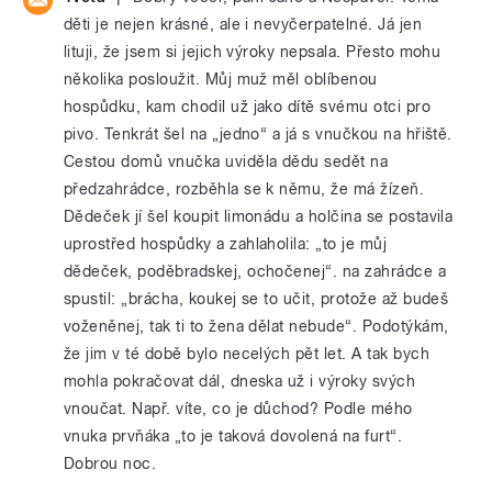
děti je nejen krásné, ale i nevyčerpatelné. Já jen
lituji, že jsem si jejich výroky nepsala. Přesto mohu
několika posloužit. Můj muž měl oblíbenou
hospůdku, kam chodil už jako dítě svému otci pro
pivo. Tenkrát šel na „jedno“ a já s vnučkou na hřiště.
Cestou domů vnučka uviděla dědu sedět na
předzahrádce, rozběhla se k němu, že má žízeň.
Dědeček jí šel koupit limonádu a holčina se postavila
uprostřed hospůdky a zahlaholila: „to je můj
dědeček, poděbradskej, ochočenej“. na zahrádce a
spustil: „brácha, koukej se to učit, protože až budeš
voženěnej, tak ti to žena dělat nebude“. Podotýkám,
že jim v té době bylo necelých pět let. A tak bych
mohla pokračovat dál, dneska už i výroky svých
vnoučat. Např. víte, co je důchod? Podle mého
vnuka prvňáka „to je taková dovolená na furt“.
Dobrou noc.