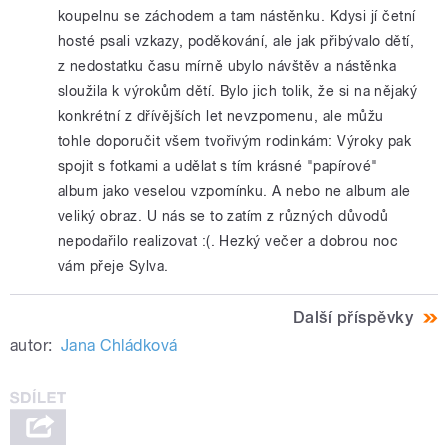
koupelnu se záchodem a tam nástěnku. Kdysi jí četní
hosté psali vzkazy, poděkování, ale jak přibývalo dětí,
z nedostatku času mírně ubylo návštěv a nástěnka
sloužila k výrokům dětí. Bylo jich tolik, že si na nějaký
konkrétní z dřívějších let nevzpomenu, ale můžu
tohle doporučit všem tvořivým rodinkám: Výroky pak
spojit s fotkami a udělat s tím krásné "papírové"
album jako veselou vzpomínku. A nebo ne album ale
veliký obraz. U nás se to zatím z různých důvodů
nepodařilo realizovat :(. Hezký večer a dobrou noc
vám přeje Sylva.
Další příspěvky
autor:
Jana Chládková