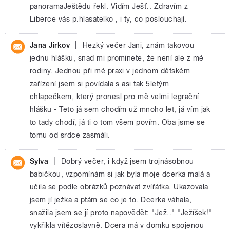
panoramaJeštědu řekl. Vidím Ješť.. Zdravím z
Liberce vás p.hlasatelko , i ty, co poslouchají.
|
Jana Jirkov
Hezký večer Jani, znám takovou
jednu hlášku, snad mi prominete, že není ale z mé
rodiny. Jednou při mé praxi v jednom dětském
zařízení jsem si povídala s asi tak 5letým
chlapečkem, který pronesl pro mě velmi legrační
hlášku - Teto já sem chodím už mnoho let, já vím jak
to tady chodí, já ti o tom všem povím. Oba jsme se
tomu od srdce zasmáli.
|
Sylva
Dobrý večer, i když jsem trojnásobnou
babičkou, vzpomínám si jak byla moje dcerka malá a
učila se podle obrázků poznávat zvířátka. Ukazovala
jsem jí ježka a ptám se co je to. Dcerka váhala,
snažila jsem se jí proto napovědět: "Jež.." "Ježíšek!"
vykřikla vítězoslavně. Dcera má v domku spojenou