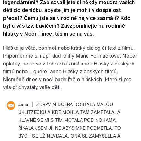
legendárními? Zapisovali jste si někdy moudra vašich
dětí do deníčku, abyste jim je mohli v dospělosti
předat? Čemu jste se v rodině nejvíce zasmáli? Kdo
byl u vás tzv. bavičem? Zavzpomínejte na rodinné
hlášky v Noční lince, těším se na vás.
Hláška je věta, bonmot nebo krátký dialog či text z filmu.
Připomeňme si například knihy Marie Formáčkové: Neber
úplatky, nebo se z toho zblázníš! aneb Hlášky z českých
filmů nebo Liguére! aneb Hlášky z českých filmů.
Nicméně dnes v noci bude řeč o hláškách, které si pro
vás přichystaly vaše děti.
|
Jana
ZDRAVÍM DCERA DOSTALA MALOU
UKLITZEČKU A KDE MOHLA TAM ZAMETALA. A
HLAVNĚ SE MI S TÍM MOTALA POD NOHAMA.
ŘÍKALA JSEM JÍ, NE ABYS MNE PODMETLA, TO
BYCH SE UŽ NEVDALA. ONA SE ZAMYSLELA A