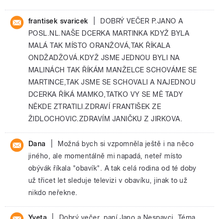
|
frantisek svaricek
DOBRÝ VEČER P.JANO A
POSL.NL.NAŠE DCERKA MARTINKA KDYŽ BYLA
MALÁ TAK MÍSTO ORANŽOVÁ,TAK ŘÍKALA
ONDŽADŽOVÁ.KDYŽ JSME JEDNOU BYLI NA
MALINÁCH TAK ŘÍKÁM MANŽELCE SCHOVÁME SE
MARTINCE,TAK JSME SE SCHOVALI A NAJEDNOU
DCERKA ŘÍKÁ MAMKO,TATKO VY SE MĚ TADY
NĚKDE ZTRATILI.ZDRAVÍ FRANTIŠEK ZE
ŽIDLOCHOVIC.ZDRAVÍM JANIČKU Z JIRKOVA.
|
Dana
Možná bych si vzpomněla ještě i na něco
jiného, ale momentálně mi napadá, neteř místo
obývák říkala "obavík". A tak celá rodina od té doby
už třicet let sleduje televizi v obavíku, jinak to už
nikdo neřekne.
|
Yveta
Dobrý večer, paní Jano a Nespavci. Téma