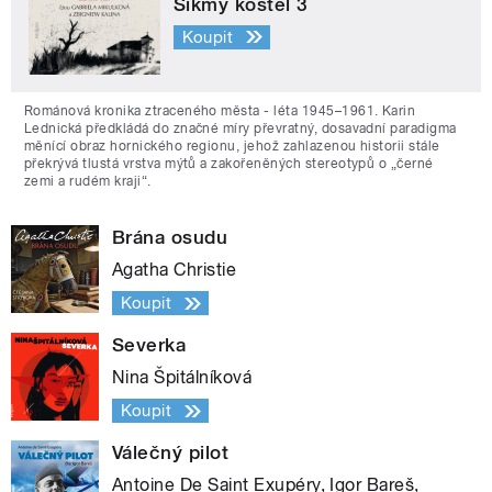
Šikmý kostel 3
Koupit
Románová kronika ztraceného města - léta 1945–1961. Karin
Lednická předkládá do značné míry převratný, dosavadní paradigma
měnící obraz hornického regionu, jehož zahlazenou historii stále
překrývá tlustá vrstva mýtů a zakořeněných stereotypů o „černé
zemi a rudém kraji“.
Brána osudu
Agatha Christie
Koupit
Severka
Nina Špitálníková
Koupit
Válečný pilot
Antoine De Saint Exupéry, Igor Bareš,