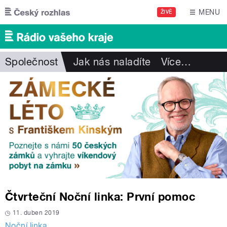
Přejít k hlavnímu obsahu
MENU
ŽIVĚ
Společnost
Jak nás naladíte
Více
…
Čtvrteční Noční linka: První pomoc
11. duben 2019
Noční linka