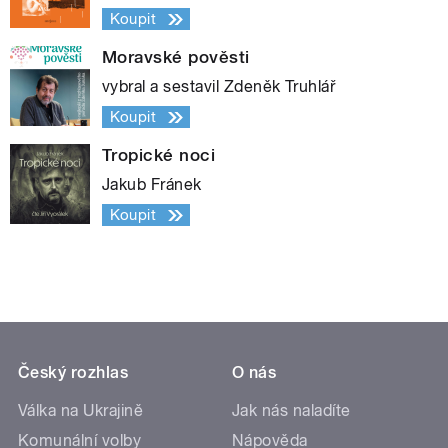
Koupit
Moravské pověsti
vybral a sestavil Zdeněk Truhlář
Koupit
Tropické noci
Jakub Fránek
Koupit
Český rozhlas
O nás
Válka na Ukrajině
Jak nás naladíte
Komunální volby
Nápověda