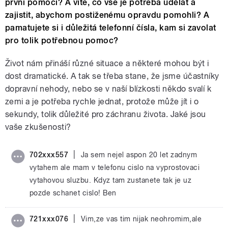
první pomoci? A víte, co vše je potřeba udělat a
zajistit, abychom postiženému opravdu pomohli? A
pamatujete si i důležitá telefonní čísla, kam si zavolat
pro tolik potřebnou pomoc?
Život nám přináší různé situace a některé mohou být i
dost dramatické. A tak se třeba stane, že jsme účastníky
dopravní nehody, nebo se v naší blízkosti někdo svalí k
zemi a je potřeba rychle jednat, protože může jít i o
sekundy, tolik důležité pro záchranu života. Jaké jsou
vaše zkušenosti?
|
702xxx557
Ja sem nejel aspon 20 let zadnym
vytahem ale mam v telefonu cislo na vyprostovaci
vytahovou sluzbu. Kdyz tam zustanete tak je uz
pozde schanet cislo! Ben
|
721xxx076
Vim,ze vas tim nijak neohromim,ale