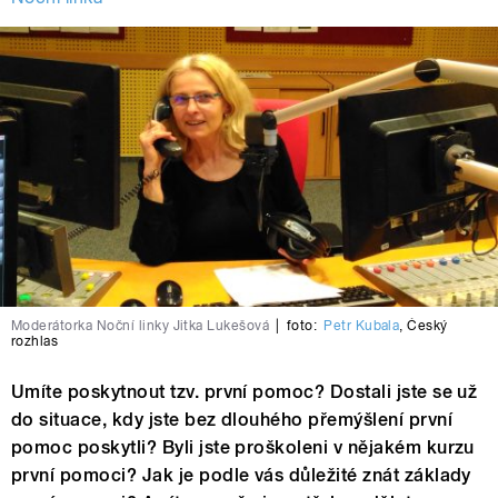
Moderátorka Noční linky Jitka Lukešová
|
foto:
Petr Kubala
,
Český
rozhlas
Umíte poskytnout tzv. první pomoc? Dostali jste se už
do situace, kdy jste bez dlouhého přemýšlení první
pomoc poskytli? Byli jste proškoleni v nějakém kurzu
první pomoci? Jak je podle vás důležité znát základy