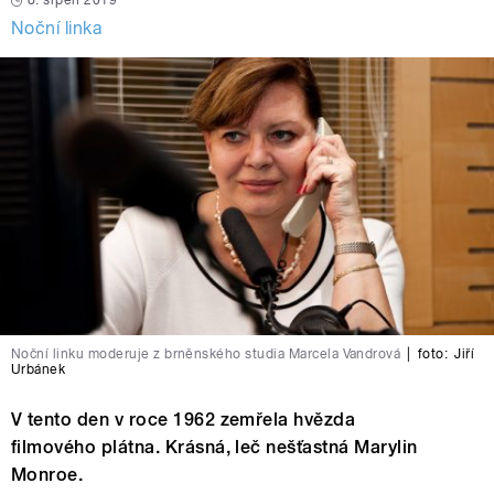
8. srpen 2019
Noční linka
Noční linku moderuje z brněnského studia Marcela Vandrová
|
foto:
Jiří
Urbánek
V tento den v roce 1962 zemřela hvězda
filmového plátna. Krásná, leč nešťastná Marylin
Monroe.