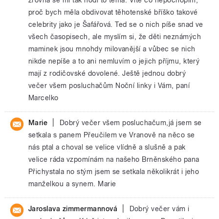
proč bych měla obdivovat těhotenské bříško takové
celebrity jako je Šafářová. Ted se o nich píše snad ve
všech časopisech, ale myslím si, že děti neznámých
maminek jsou mnohdy milovanější a vůbec se nich
nikde nepíše a to ani nemluvím o jejich příjmu, který
mají z rodičovské dovolené. Ještě jednou dobrý
večer všem posluchačům Noční linky i Vám, paní
Marcelko
|
Marie
Dobrý večer všem posluchačum,já jsem se
setkala s panem Přeučilem ve Vranově na něco se
nás ptal a choval se velice vlídně a slušně a pak
velice ráda vzpomínám na našeho Brněnského pana
Přichystala no stým jsem se setkala několikrát i jeho
manželkou a synem. Marie
|
Jaroslava zimmermannová
Dobrý večer vám i