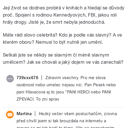
Její život se dodnes probírá v knihách a hledají se důvody
proč. Spojení s rodinou Kennedyových, FBI, jakou roli
hrály drogy. Jisté je, že smrt nebyla jednoduchá.
Máte rádi slovo celebrita? Kdo je podle vás slavný? A ve
kterém oboru? Nemusí to být nutně jen umění.
Setkali jste se někdy se slavným či méně slavnym
umělcem? Jak se chovali a jaký dojem ve vás zanechali?​
|
739xxx676
Zdravim vsechny. Pro me slova
osobnost nebo umelec nejsou nic. Pan Pesek nebo
pani Hlavacova aj.to jsou "PANI HERCI nebo PANI
ZPEVACI. To zni sprav
|
Martina
Hezký večer všem posluchačům, zrovna
před chvílí jsem si tak brouzdala na internetu a
zrovna se mi tak hodí to téma. Víte co nepochopím,