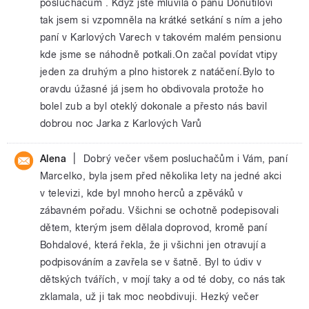
posluchačům . Když jste mluvila o panu Donutilovi
tak jsem si vzpomněla na krátké setkání s ním a jeho
paní v Karlových Varech v takovém malém pensionu
kde jsme se náhodně potkali.On začal povídat vtipy
jeden za druhým a plno historek z natáčení.Bylo to
oravdu úžasné já jsem ho obdivovala protože ho
bolel zub a byl oteklý dokonale a přesto nás bavil
dobrou noc Jarka z Karlových Varů
|
Alena
Dobrý večer všem posluchačům i Vám, paní
Marcelko, byla jsem před několika lety na jedné akci
v televizi, kde byl mnoho herců a zpěváků v
zábavném pořadu. Všichni se ochotně podepisovali
dětem, kterým jsem dělala doprovod, kromě paní
Bohdalové, která řekla, že ji všichni jen otravují a
podpisováním a zavřela se v šatně. Byl to údiv v
dětských tvářích, v mojí taky a od té doby, co nás tak
zklamala, už ji tak moc neobdivuji. Hezký večer