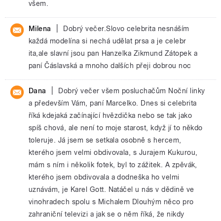
všem.
|
Milena
Dobrý večer.Slovo celebrita nesnáším
každá modelína si nechá udělat prsa a je celebr
ita,ale slavní jsou pan Hanzelka Zikmund Zátopek a
paní Čáslavská a mnoho dalších přeji dobrou noc
|
Dana
Dobrý večer všem posluchačům Noční linky
a především Vám, paní Marcelko. Dnes si celebrita
říká kdejaká začínající hvězdička nebo se tak jako
spíš chová, ale není to moje starost, když jí to někdo
toleruje. Já jsem se setkala osobně s hercem,
kterého jsem velmi obdivovala, s Jurajem Kukurou,
mám s ním i několik fotek, byl to zážitek. A zpěvák,
kterého jsem obdivovala a dodneška ho velmi
uznávám, je Karel Gott. Natáčel u nás v dědině ve
vinohradech spolu s Michalem Dlouhým něco pro
zahraniční televizi a jak se o něm říká, že nikdy