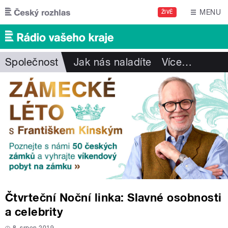
Přejít k hlavnímu obsahu
MENU
ŽIVĚ
Společnost
Jak nás naladíte
Více
…
Čtvrteční Noční linka: Slavné osobnosti
a celebrity