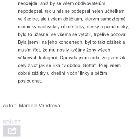
neodejde, aniž by se všem obdivovatelům
nepodepsal, tak u nás se podepsal nejen učitelkám
ve školce, ale i všem dětičkám, kterým samozřejmě
maminky nachystaly různé fotky, desky a památníčky,
bylo to úžasné, se všema se vyfotil, trpělivě pózoval.
Byla jsem i na jeho koncertech, byl to fakt zážitek a
musím říct, že mu nosily květiny ženy všech
věkových kategorií. Opravdu jsem ráda, že jsem žila
celý život jak se říká "v období Gotta". Přeji všem
dobré zážitky u dnešní Noční linky a běžím
poslouchat.
autor:
Marcela Vandrová