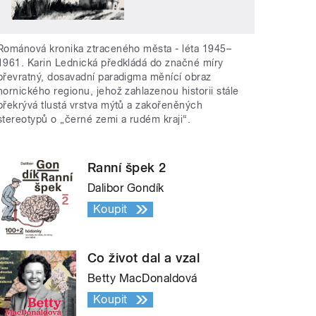
Románová kronika ztraceného města - léta 1945–
1961. Karin Lednická předkládá do značné míry
převratný, dosavadní paradigma měnící obraz
hornického regionu, jehož zahlazenou historii stále
překrývá tlustá vrstva mýtů a zakořeněných
stereotypů o „černé zemi a rudém kraji“.
Ranní špek 2
Dalibor Gondík
Koupit
Co život dal a vzal
Betty MacDonaldová
Koupit