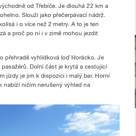
hovýchodně od Třebíče. Je dlouhá 22 km a
 Mohelno. Slouží jako přečerpávací nádrž.
olísá i o více než 2 metry. A to je ten
á a proč po ní i v zimě mohou jezdit
o přehradě vyhlídková loď Horácko. Je
asažérů. Dolní část je krytá a cestující
jízdy je jim k dispozici i malý bar. Horní
k nabízí ničím nerušený výhled na