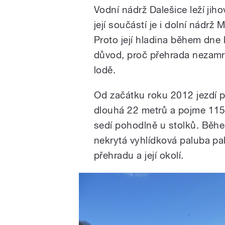
Vodní nádrž Dalešice leží ji
její součástí je i dolní nádrž
Proto její hladina během dne k
důvod, proč přehrada nezamrz
lodě.
Od začátku roku 2012 jezdí p
dlouhá 22 metrů a pojme 115 p
sedí pohodlně u stolků. Během 
nekrytá vyhlídková paluba pa
přehradu a její okolí.