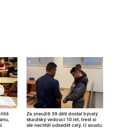
říliš
Za zneužití 39 dětí dostal bývalý
kanu,
skautský vedoucí 10 let, trest si
í
ale nechtěl odsedět celý. U soudu