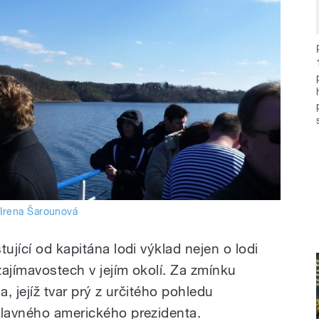
:
Irena Šarounová
ující od kapitána lodi výklad nejen o lodi
 zajímavostech v jejím okolí. Za zmínku
a, jejíž tvar prý z určitého pohledu
slavného amerického prezidenta.