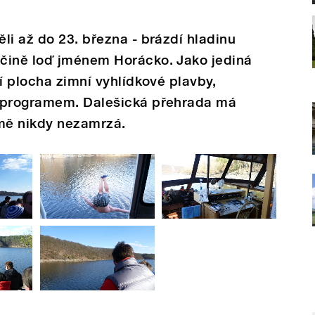
li až do 23. března - brázdí hladinu
čině loď jménem Horácko. Jako jediná
í plocha zimní vyhlídkové plavby,
m programem. Dalešická přehrada má
zimě nikdy nezamrzá.