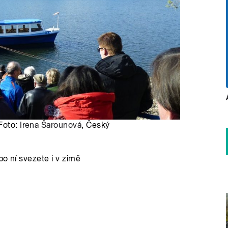
 Foto:
Irena Šarounová
, Český
po ní svezete i v zimě