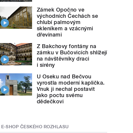
Zámek Opočno ve
východních Čechách se
chlubí palmovým
skleníkem a vzácnými
dřevinami
Z Bakchovy fontány na
zámku v Bučovicích shlížejí
na návštěvníky draci
i sirény
U Oseku nad Bečvou
vyrostla moderní kaplička.
Vnuk ji nechal postavit
jako poctu svému
dědečkovi
E-SHOP ČESKÉHO ROZHLASU