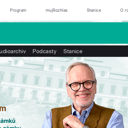
Program
mujRozhlas
Stanice
O r
udioarchiv
Podcasty
Stanice