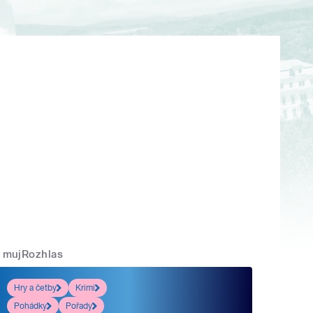
mujRozhlas
Hry a četby
Krimi
Pohádky
Pořady