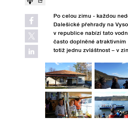
Po celou zimu - každou nedě
Dalešické přehrady na Vyso
v republice nabízí tato vodn
často doplněné atraktivní
totiž jednu zvláštnost – v 