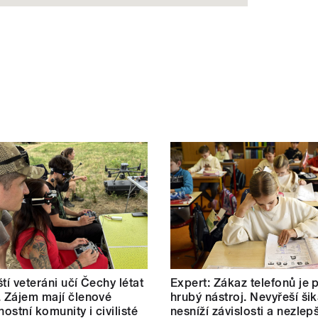
tí veteráni učí Čechy létat
Expert: Zákaz telefonů je p
. Zájem mají členové
hrubý nástroj. Nevyřeší ši
ostní komunity i civilisté
nesníží závislosti a nezlepš