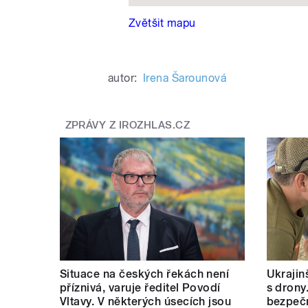
Zvětšit mapu
autor:
Irena Šarounová
ZPRÁVY Z IROZHLAS.CZ
Situace na českých řekách není
Ukrajinš
příznivá, varuje ředitel Povodí
s drony
Vltavy. V některých úsecích jsou
bezpečn