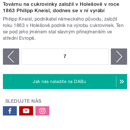
Továrnu na cukrovinky založil v Holešově v roce
1863 Philipp Kneisl, dodnes se v ní vyrábí
Philipp Kneisl, podnikatel německého původu, založil
roku 1863 v Holešově podnik na výrobu cukrovinek. Ten
se pod jeho jménem stal slavným přinejmenším ve
střední Evropě.
STRÁNKY
7
n
zí
Jak nás naladíte na DABu
SLEDUJTE NÁS