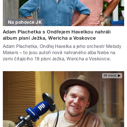
Na pohovce JK
Adam Plachetka s Ondřejem Havelkou nahráli
album písní Ježka, Wericha a Voskovce
Adam Plachetka, Ondřej Havelka a jeho orchestr Melody
Makers – to jsou autoři nově nahraného alba Nebe na
zemi čítajícího 18 písní Ježka, Wericha a Voskovce.
36 minut