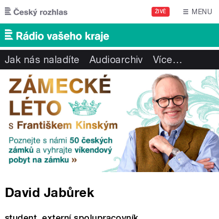
Přejít k hlavnímu obsahu
MENU
ŽIVĚ
Jak nás naladíte
Audioarchiv
Více
…
David Jabůrek
student, externí spolupracovník