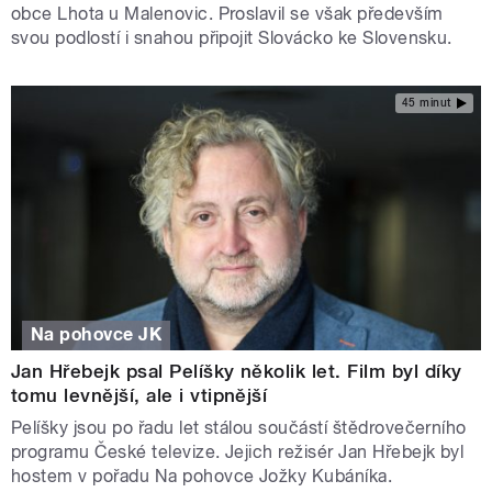
obce Lhota u Malenovic. Proslavil se však především
svou podlostí i snahou připojit Slovácko ke Slovensku.
45 minut
Na pohovce JK
Jan Hřebejk psal Pelíšky několik let. Film byl díky
tomu levnější, ale i vtipnější
Pelíšky jsou po řadu let stálou součástí štědrovečerního
programu České televize. Jejich režisér Jan Hřebejk byl
hostem v pořadu Na pohovce Jožky Kubáníka.