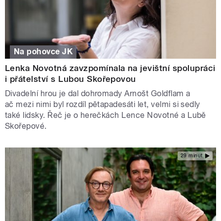
Na pohovce JK
Lenka Novotná zavzpomínala na jevištní spolupráci
i přátelství s Lubou Skořepovou
Divadelní hrou je dal dohromady Arnošt Goldflam a
ač mezi nimi byl rozdíl pětapadesáti let, velmi si sedly
také lidsky. Řeč je o herečkách Lence Novotné a Lubě
Skořepové.
29 minut