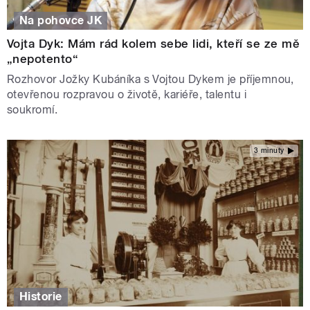
Na pohovce JK
Vojta Dyk: Mám rád kolem sebe lidi, kteří se ze mě
„nepotento“
Rozhovor Jožky Kubáníka s Vojtou Dykem je příjemnou,
otevřenou rozpravou o životě, kariéře, talentu i
soukromí.
3 minuty
Historie