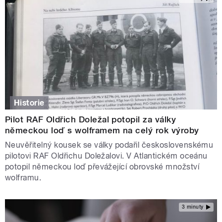
Historie
Pilot RAF Oldřich Doležal potopil za války
německou loď s wolframem na celý rok výroby
Neuvěřitelný kousek se války podařil československému
pilotovi RAF Oldřichu Doležalovi. V Atlantickém oceánu
potopil německou loď převážející obrovské množství
wolframu.
3 minuty