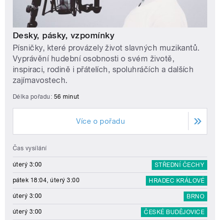
Desky, pásky, vzpomínky
Písničky, které provázely život slavných muzikantů.
Vyprávění hudební osobnosti o svém životě,
inspiraci, rodině i přátelích, spoluhráčích a dalších
zajímavostech.
Délka pořadu:
56 minut
Více o pořadu
Čas vysílání
úterý 3:00
STŘEDNÍ ČECHY
pátek 18:04, úterý 3:00
HRADEC KRÁLOVÉ
úterý 3:00
BRNO
úterý 3:00
ČESKÉ BUDĚJOVICE