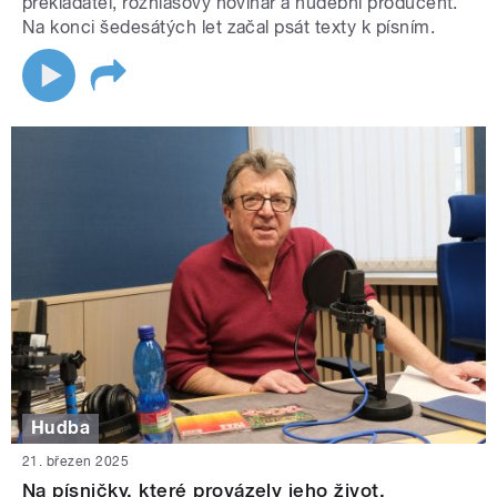
překladatel, rozhlasový novinář a hudební producent.
Na konci šedesátých let začal psát texty k písním.
Hudba
21. březen 2025
Na písničky, které provázely jeho život,