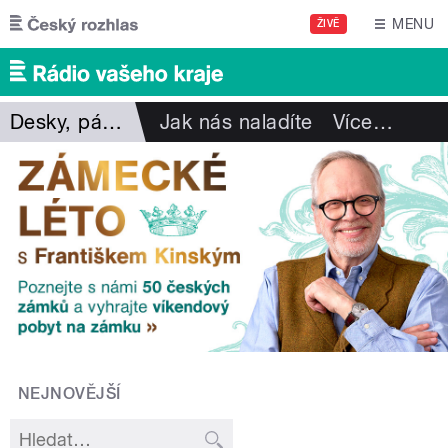
Přejít k hlavnímu obsahu
MENU
ŽIVĚ
Desky, pásky, vzpomínky
Jak nás naladíte
Více
…
NEJNOVĚJŠÍ