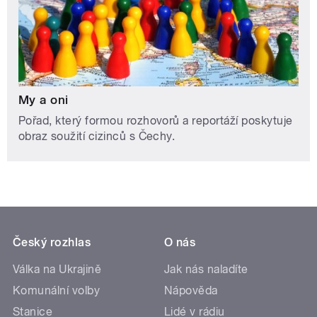
My a oni
Pořad, který formou rozhovorů a reportáží poskytuje
obraz soužití cizinců s Čechy.
Český rozhlas
O nás
Válka na Ukrajině
Jak nás naladíte
Komunální volby
Nápověda
Stanice
Lidé v rádiu