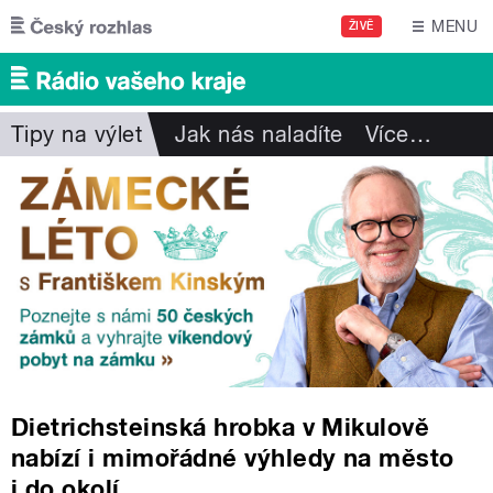
Přejít k hlavnímu obsahu
MENU
ŽIVĚ
Tipy na výlet
Jak nás naladíte
Více
…
Dietrichsteinská hrobka v Mikulově
nabízí i mimořádné výhledy na město
i do okolí