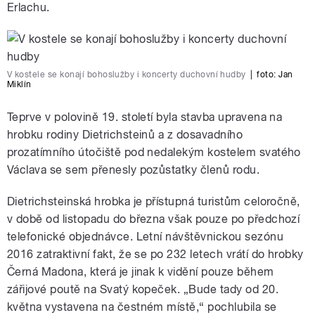
Erlachu.
V kostele se konají bohoslužby i koncerty duchovní hudby
|
foto:
Jan
Miklín
Teprve v polovině 19. století byla stavba upravena na
hrobku rodiny Dietrichsteinů a z dosavadního
prozatímního útočiště pod nedalekým kostelem svatého
Václava se sem přenesly pozůstatky členů rodu.
Dietrichsteinská hrobka je přístupná turistům celoročně,
v době od listopadu do března však pouze po předchozí
telefonické objednávce. Letní návštěvnickou sezónu
2016 zatraktivní fakt, že se po 232 letech vrátí do hrobky
Černá Madona, která je jinak k vidění pouze během
zářijové poutě na Svatý kopeček. „Bude tady od 20.
května vystavena na čestném místě,“ pochlubila se