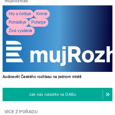
mujRozhlas
Hry a četby
Krimi
Pohádky
Pořady
Živé vysílání
Audiosvět Českého rozhlasu na jednom místě
Jak nás naladíte na DABu
VÍCE Z POŘADU