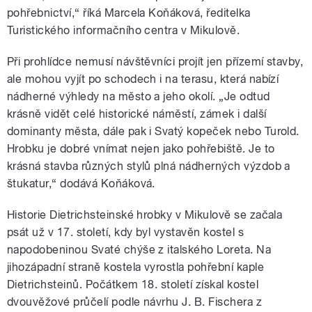
pohřebnictví,“ říká Marcela Koňáková, ředitelka
Turistického informačního centra v Mikulově.
Při prohlídce nemusí návštěvníci projít jen přízemí stavby,
ale mohou vyjít po schodech i na terasu, která nabízí
nádherné výhledy na město a jeho okolí. „Je odtud
krásně vidět celé historické náměstí, zámek i další
dominanty města, dále pak i Svatý kopeček nebo Turold.
Hrobku je dobré vnímat nejen jako pohřebiště. Je to
krásná stavba různých stylů plná nádherných výzdob a
štukatur,“ dodává Koňáková.
Historie Dietrichsteinské hrobky v Mikulově se začala
psát už v 17. století, kdy byl vystavěn kostel s
napodobeninou Svaté chýše z italského Loreta. Na
jihozápadní straně kostela vyrostla pohřební kaple
Dietrichsteinů. Počátkem 18. století získal kostel
dvouvěžové průčelí podle návrhu J. B. Fischera z