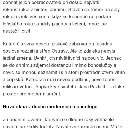
dohnat jejich pokračovatelé při dosud největší
rekonstrukci v historii chrámu. Stavba se téměř na celý
rok uzavřela věřícím, a když se konečně na podzim
loňského roku sundaly plachty a lešení, mnozí se
nestačili divit.
Katedrála svou novou, pískově zabarvenou fasádou
doslova rozzářila střed Ostravy. Ale to zdaleka nebyla
jediná změna. Uvnitř jich návštěvníci najdou víc. Jednak
se do chrámu zájemci dostanou i mimo bohoslužby a
navíc se mohou seznámit i s historií prostřednictvím vitrín
a popisků. Katedrála má i novou podlahu, nové topení,
relikvii světce - kapku krve svatého Jana Pavla II. – a také
prostor pro moderní umění.
Nová okna v duchu moderních technologií
Za bočními dveřmi, kterými se dlouhé roky vcházelo
dovnitř, se zřídily toalety. Návštěvník je jistě ocení. Může