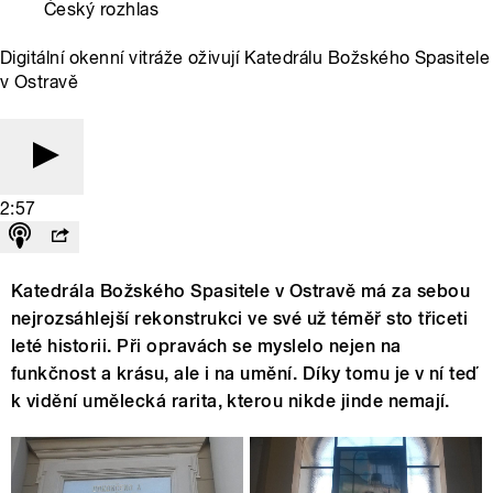
Český rozhlas
Digitální okenní vitráže oživují Katedrálu Božského Spasitele
v Ostravě
2:57
Katedrála Božského Spasitele v Ostravě má za sebou
nejrozsáhlejší rekonstrukci ve své už téměř sto třiceti
leté historii. Při opravách se myslelo nejen na
funkčnost a krásu, ale i na umění. Díky tomu je v ní teď
k vidění umělecká rarita, kterou nikde jinde nemají.