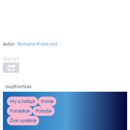
autor:
Romana Kubicová
mujRozhlas
Hry a četby
Krimi
Pohádky
Pořady
Živé vysílání