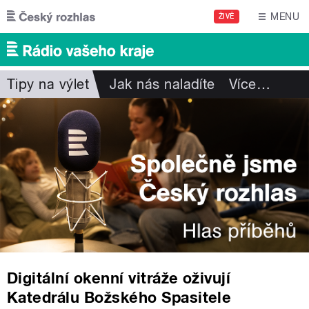
Přejít k hlavnímu obsahu
MENU
ŽIVĚ
Tipy na výlet
Jak nás naladíte
Více
…
Digitální okenní vitráže oživují
Katedrálu Božského Spasitele