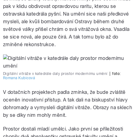
pak v klidu obdivovat opravdovou raritu, kterou se
ostravská katedrála pyšní. Na umění sice naši předkové
mysleli, ale kvůli bombardování Ostravy během druhé
světové války přišel chrám o svá vitrážová okna. Vsadila
se sice nová, ale pouze čirá. A tak tomu bylo až do
zmíněné rekonstrukce.
Digitální vitráže v katedrále daly prostor modernímu umění
|
foto:
Romana Kubicová
V dotačních projektech padla zmínka, že bude zvláště
oceněn inovativní přístup. A tak dali na biskupství hlavy
dohromady a vymysleli digitální vitráže. Obrazy na sklech
by se díky nim mohly měnit.
Prostor dostali mladí umělci. Jako první se příležitosti
chopily dvě absolventky ostravské fakulty umění a