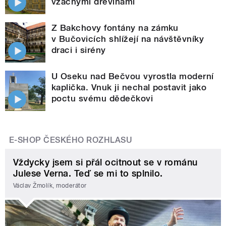
vzácnými dřevinami
Z Bakchovy fontány na zámku
v Bučovicích shlížejí na návštěvníky
draci i sirény
U Oseku nad Bečvou vyrostla moderní
kaplička. Vnuk ji nechal postavit jako
poctu svému dědečkovi
E-SHOP ČESKÉHO ROZHLASU
Vždycky jsem si přál ocitnout se v románu
Julese Verna. Teď se mi to splnilo.
Václav Žmolík, moderátor