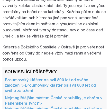
vytvořily kolekci abstraktních děl. Ty jsou nyní ve smyčce
promítány na boční okna katedrály. Každou půl minutu se
návštěvníkům nabízí trochu jiná podívaná, umocněná
prosvítajícím denním světlem a rýsujícími se okolními
budovami. Možnost tvorby dostanou navíc po čase další
umělci, a tak se vitráže opět promění.
Katedrála Božského Spasitele v Ostravě je pro veřejnost
otevřena od úterý do neděle vždy mezi ranní a večerní
bohoslužbou.
SOUVISEJÍCÍ PŘÍSPĚVKY
Broumovský klášter oslavil 800 let od svého
založení">
Broumovský klášter oslavil 800 let od
svého založení
Nejmagičtějším místem České republiky je chrám v
Panenském Týnci">
Nejmagičtějším místem České republiky je chrám v