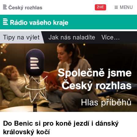
Přejít k hlavnímu obsahu
MENU
ŽIVĚ
Tipy na výlet
Jak nás naladíte
Více
…
Do Benic si pro koně jezdí i dánský
královský kočí