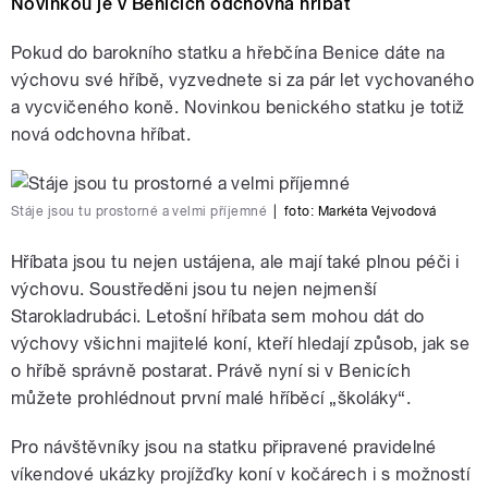
Novinkou je v Benicích odchovna hříbat
Pokud do barokního statku a hřebčína Benice dáte na
výchovu své hříbě, vyzvednete si za pár let vychovaného
a vycvičeného koně. Novinkou benického statku je totiž
nová odchovna hříbat.
Stáje jsou tu prostorné a velmi příjemné
|
foto:
Markéta Vejvodová
Hříbata jsou tu nejen ustájena, ale mají také plnou péči i
výchovu. Soustředěni jsou tu nejen nejmenší
Starokladrubáci. Letošní hříbata sem mohou dát do
výchovy všichni majitelé koní, kteří hledají způsob, jak se
o hříbě správně postarat. Právě nyní si v Benicích
můžete prohlédnout první malé hříběcí „školáky“.
Pro návštěvníky jsou na statku připravené pravidelné
víkendové ukázky projížďky koní v kočárech i s možností