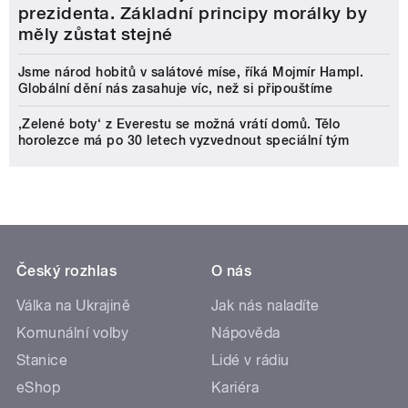
prezidenta. Základní principy morálky by
měly zůstat stejné
Jsme národ hobitů v salátové míse, říká Mojmír Hampl.
Globální dění nás zasahuje víc, než si připouštíme
‚Zelené boty‘ z Everestu se možná vrátí domů. Tělo
horolezce má po 30 letech vyzvednout speciální tým
Český rozhlas
O nás
Válka na Ukrajině
Jak nás naladíte
Komunální volby
Nápověda
Stanice
Lidé v rádiu
eShop
Kariéra