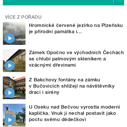
VÍCE Z POŘADU
Hromnické červené jezírko na Plzeňsku
je přírodní památka i...
Zámek Opočno ve východních Čechách
se chlubí palmovým skleníkem a
vzácnými dřevinami
Z Bakchovy fontány na zámku
v Bučovicích shlížejí na návštěvníky
draci i sirény
U Oseku nad Bečvou vyrostla moderní
kaplička. Vnuk ji nechal postavit jako
poctu svému dědečkovi