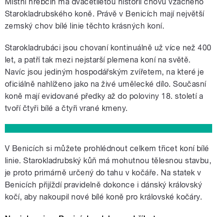
Místní hřebčín má dvacetiletou historii chovu vzácného
Starokladrubského koně. Právě v Benicích mají největší
zemský chov bílé linie těchto krásných koní.
Starokladrubáci jsou chovaní kontinuálně už více než 400
let, a patří tak mezi nejstarší plemena koní na světě.
Navíc jsou jediným hospodářským zvířetem, na které je
oficiálně nahlíženo jako na živé umělecké dílo. Současní
koně mají evidované předky až do poloviny 18. století a
tvoří čtyři bílé a čtyři vrané kmeny.
V Benicích si můžete prohlédnout celkem třicet koní bílé
linie. Starokladrubský kůň má mohutnou tělesnou stavbu,
je proto primárně určený do tahu v kočáře. Na statek v
Benicích přijíždí pravidelně dokonce i dánský královský
kočí, aby nakoupil nové bílé koně pro královské kočáry.