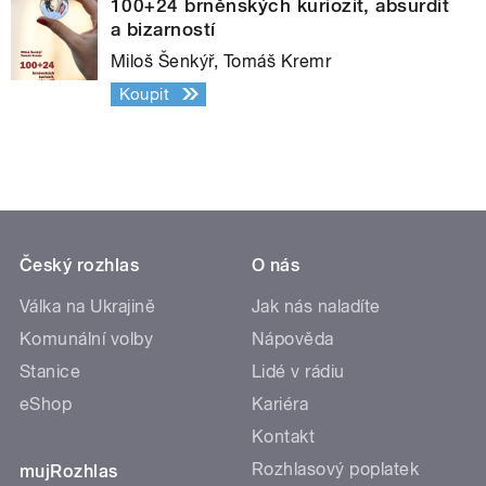
100+24 brněnských kuriozit, absurdit
a bizarností
Miloš Šenkýř, Tomáš Kremr
Koupit
Český rozhlas
O nás
Válka na Ukrajině
Jak nás naladíte
Komunální volby
Nápověda
Stanice
Lidé v rádiu
eShop
Kariéra
Kontakt
Rozhlasový poplatek
mujRozhlas