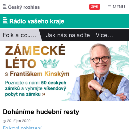
Přejít k hlavnímu obsahu
MENU
ŽIVĚ
Folk a country
Jak nás naladíte
Více
…
Doháníme hudební resty
20. říjen 2020
Folková pohlazení