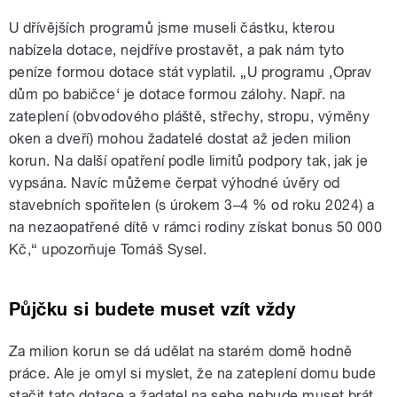
U dřívějších programů jsme museli částku, kterou
nabízela dotace, nejdříve prostavět, a pak nám tyto
peníze formou dotace stát vyplatil. „U programu ‚Oprav
dům po babičce‘ je dotace formou zálohy. Např. na
zateplení (obvodového pláště, střechy, stropu, výměny
oken a dveří) mohou žadatelé dostat až jeden milion
korun. Na další opatření podle limitů podpory tak, jak je
vypsána. Navíc můžeme čerpat výhodné úvěry od
stavebních spořitelen (s úrokem 3–4 % od roku 2024) a
na nezaopatřené dítě v rámci rodiny získat bonus 50 000
Kč,“ upozorňuje Tomáš Sysel.
Půjčku si budete muset vzít vždy
Za milion korun se dá udělat na starém domě hodně
práce. Ale je omyl si myslet, že na zateplení domu bude
stačit tato dotace a žadatel na sebe nebude muset brát