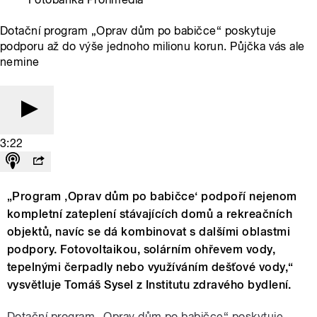
Dotační program „Oprav dům po babičce“ poskytuje
podporu až do výše jednoho milionu korun. Půjčka vás ale
nemine
3:22
„Program ‚Oprav dům po babičce‘ podpoří nejenom
kompletní zateplení stávajících domů a rekreačních
objektů, navíc se dá kombinovat s dalšími oblastmi
podpory. Fotovoltaikou, solárním ohřevem vody,
tepelnými čerpadly nebo využíváním dešťové vody,“
vysvětluje Tomáš Sysel z Institutu zdravého bydlení.
Dotační program „Oprav dům po babičce“ poskytuje