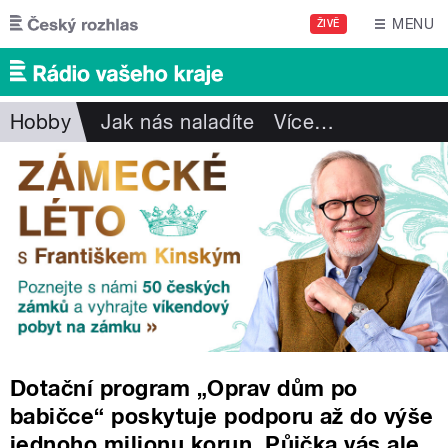
Přejít k hlavnímu obsahu
MENU
ŽIVĚ
Hobby
Jak nás naladíte
Více
…
Dotační program „Oprav dům po
babičce“ poskytuje podporu až do výše
jednoho milionu korun. Půjčka vás ale