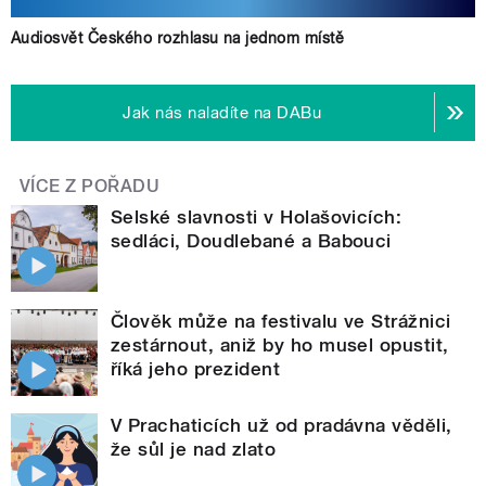
Audiosvět Českého rozhlasu na jednom místě
Jak nás naladíte na DABu
VÍCE Z POŘADU
Selské slavnosti v Holašovicích:
sedláci, Doudlebané a Babouci
Člověk může na festivalu ve Strážnici
zestárnout, aniž by ho musel opustit,
říká jeho prezident
V Prachaticích už od pradávna věděli,
že sůl je nad zlato