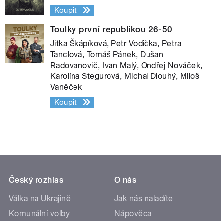
Koupit
Toulky první republikou 26-50
Jitka Škápíková, Petr Vodička, Petra
Tanclová, Tomáš Pánek, Dušan
Radovanovič, Ivan Malý, Ondřej Nováček,
Karolína Stegurová, Michal Dlouhý, Miloš
Vaněček
Koupit
Český rozhlas
O nás
Válka na Ukrajině
Jak nás naladíte
Komunální volby
Nápověda