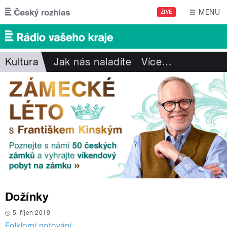
Přejít k hlavnímu obsahu
MENU
ŽIVĚ
Kultura
Jak nás naladíte
Více
…
Dožínky
5. říjen 2019
Folklorní notování