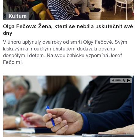
Kultura
Olga Fečová: Žena, která se nebála uskutečnit své
dny
V únoru uplynuly dva roky od smrti Olgy Fečové. Svým
laskavým a moudrým přístupem dodávala odvahu
dospělým i dětem. Na svou babičku vzpomíná Josef
Fečo ml.
4 minuty