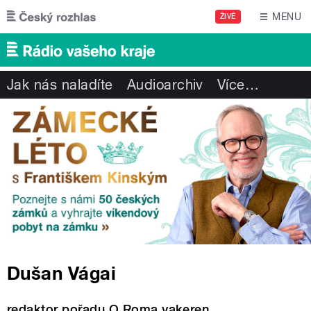
Přejít k hlavnímu obsahu
MENU
ŽIVĚ
Jak nás naladíte
Audioarchiv
Více
…
Dušan Vágai
redaktor pořadu O Roma vakeren