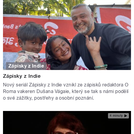
Zápisky z Indie
Zápisky z Indie
Nový seriál Zápisky z Indie vznikl ze zápisků redaktora O
Roma vakeren Dušana Vágaie, který se tak s námi podělí
o své zážitky, postřehy a osobní poznání.
4 minuty