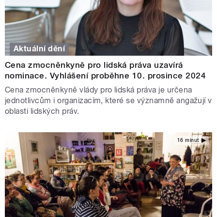
Aktuální dění
Cena zmocněnkyně pro lidská práva uzavírá
nominace. Vyhlášení proběhne 10. prosince 2024
Cena zmocněnkyně vlády pro lidská práva je určena
jednotlivcům i organizacím, které se významně angažují v
oblasti lidských práv.
16 minut