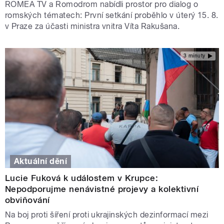
ROMEA TV a Romodrom nabídli prostor pro dialog o
romských tématech: První setkání proběhlo v úterý 15. 8.
v Praze za účasti ministra vnitra Víta Rakušana.
3 minuty
Aktuální dění
Lucie Fuková k událostem v Krupce:
Nepodporujme nenávistné projevy a kolektivní
obviňování
Na boj proti šíření proti ukrajinských dezinformací mezi