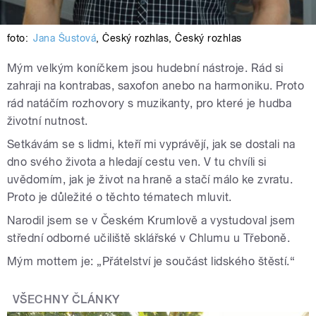
foto:
Jana Šustová
,
Český rozhlas
,
Český rozhlas
Mým velkým koníčkem jsou hudební nástroje. Rád si
zahraji na kontrabas, saxofon anebo na harmoniku. Proto
rád natáčím rozhovory s muzikanty, pro které je hudba
životní nutnost.
Setkávám se s lidmi, kteří mi vyprávějí, jak se dostali na
dno svého života a hledají cestu ven. V tu chvíli si
uvědomím, jak je život na hraně a stačí málo ke zvratu.
Proto je důležité o těchto tématech mluvit.
Narodil jsem se v Českém Krumlově a vystudoval jsem
střední odborné učiliště sklářské v Chlumu u Třeboně.
Mým mottem je: „Přátelství je součást lidského štěstí.“
VŠECHNY ČLÁNKY