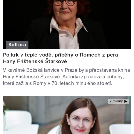
Kultura
Po krk v teplé vodě, příběhy o Romech z pera
Hany Frištenské Štarkové
V kavárně Božská lahvice v Praze byla představena kniha
Hany Frištenské Štarkové. Autorka zpracovala příběhy,
které zažila s Romy v 70. letech minulého století.
2 minuty