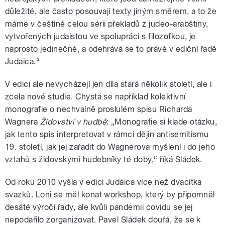
důležité, ale často posouvají texty jiným směrem, a to že
máme v češtině celou sérii překladů z judeo-arabštiny,
vytvořených judaistou ve spolupráci s filozofkou, je
naprosto jedinečné, a odehrává se to právě v ediční řadě
Judaica.“
V edici ale nevycházejí jen díla stará několik století, ale i
zcela nové studie. Chystá se například kolektivní
monografie o nechvalně proslulém spisu Richarda
Wagnera
Židovství v hudbě
: „Monografie si klade otázku,
jak tento spis interpretovat v rámci dějin antisemitismu
19. století, jak jej zařadit do Wagnerova myšlení i do jeho
vztahů s židovskými hudebníky té doby,“ říká Sládek.
Od roku 2010 vyšla v edici Judaica více než dvacítka
svazků. Loni se měl konat workshop, který by připomněl
desáté výročí řady, ale kvůli pandemii covidu se jej
nepodařilo zorganizovat. Pavel Sládek doufá, že se k