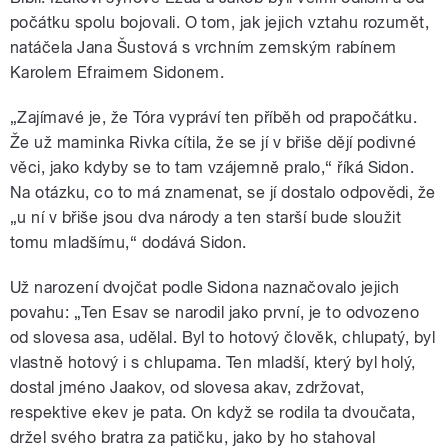
počátku spolu bojovali. O tom, jak jejich vztahu rozumět,
natáčela Jana Šustová s vrchním zemským rabínem
Karolem Efraimem Sidonem.
„Zajímavé je, že Tóra vypráví ten příběh od prapočátku.
Že už maminka Rivka cítila, že se jí v břiše dějí podivné
věci, jako kdyby se to tam vzájemně pralo,“ říká Sidon.
Na otázku, co to má znamenat, se jí dostalo odpovědi, že
„u ní v břiše jsou dva národy a ten starší bude sloužit
tomu mladšímu,“ dodává Sidon.
Už narození dvojčat podle Sidona naznačovalo jejich
povahu: „Ten Esav se narodil jako první, je to odvozeno
od slovesa asa, udělal. Byl to hotový člověk, chlupatý, byl
vlastně hotový i s chlupama. Ten mladší, který byl holý,
dostal jméno Jaakov, od slovesa akav, zdržovat,
respektive ekev je pata. On když se rodila ta dvoučata,
držel svého bratra za patičku, jako by ho stahoval