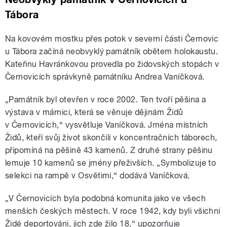
Tábora
Na kovovém mostku přes potok v severní části Černovic
u Tábora začíná neobvyklý památník obětem holokaustu.
Kateřinu Havránkovou provedla po židovských stopách v
Černovicích správkyně památníku Andrea Vaníčková.
„Památník byl otevřen v roce 2002. Ten tvoří pěšina a
výstava v márnici, která se věnuje dějinám Židů
v Černovicích,“ vysvětluje Vaníčková. Jména místních
Židů, kteří svůj život skončili v koncentračních táborech,
připomíná na pěšině 43 kamenů. Z druhé strany pěšinu
lemuje 10 kamenů se jmény přeživších. „Symbolizuje to
selekci na rampě v Osvětimi,“ dodává Vaníčková.
„V Černovicích byla podobná komunita jako ve všech
menších českých městech. V roce 1942, kdy byli všichni
Židé deportováni, jich zde žilo 18,“ upozorňuje