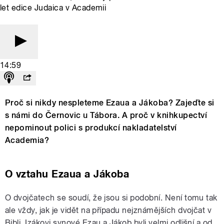
let edice Judaica v Academii
14:59
Proč si nikdy nespleteme Ezaua a Jákoba? Zajeďte si
s námi do Černovic u Tábora. A proč v knihkupectví
nepominout polici s produkcí nakladatelství
Academia?
O vztahu Ezaua a Jákoba
O dvojčatech se soudí, že jsou si podobní. Není tomu tak
ale vždy, jak je vidět na případu nejznámějších dvojčat v
Bibli. Izákovi synové Ezau a Jákob byli velmi odlišní a od