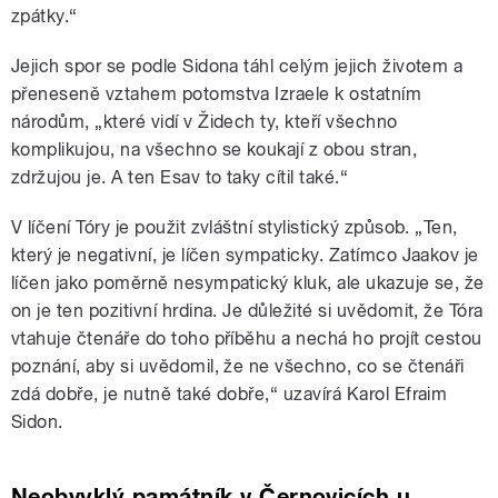
zpátky.“
Jejich spor se podle Sidona táhl celým jejich životem a
přeneseně vztahem potomstva Izraele k ostatním
národům, „které vidí v Židech ty, kteří všechno
komplikujou, na všechno se koukají z obou stran,
zdržujou je. A ten Esav to taky cítil také.“
V líčení Tóry je použit zvláštní stylistický způsob. „Ten,
který je negativní, je líčen sympaticky. Zatímco Jaakov je
líčen jako poměrně nesympatický kluk, ale ukazuje se, že
on je ten pozitivní hrdina. Je důležité si uvědomit, že Tóra
vtahuje čtenáře do toho příběhu a nechá ho projít cestou
poznání, aby si uvědomil, že ne všechno, co se čtenáři
zdá dobře, je nutně také dobře,“ uzavírá Karol Efraim
Sidon.
Neobvyklý památník v Černovicích u