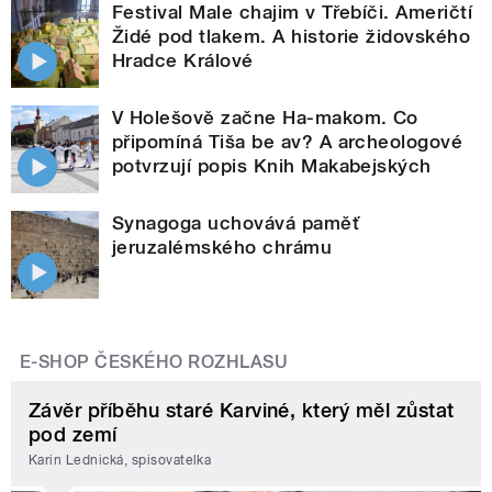
Festival Male chajim v Třebíči. Američtí
Židé pod tlakem. A historie židovského
Hradce Králové
V Holešově začne Ha-makom. Co
připomíná Tiša be av? A archeologové
potvrzují popis Knih Makabejských
Synagoga uchovává paměť
jeruzalémského chrámu
E-SHOP ČESKÉHO ROZHLASU
Závěr příběhu staré Karviné, který měl zůstat
pod zemí
Karin Lednická, spisovatelka