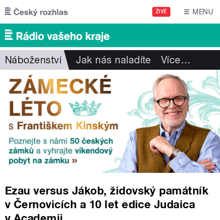
Přejít k hlavnímu obsahu
MENU
ŽIVĚ
Náboženství
Jak nás naladíte
Více
…
Ezau versus Jákob, židovský památník
v Černovicích a 10 let edice Judaica
v Academii