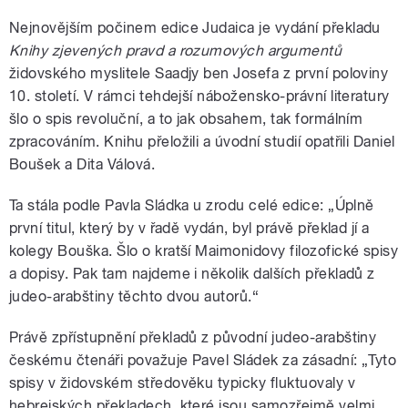
Nejnovějším počinem edice Judaica je vydání překladu
Knihy zjevených pravd a rozumových argumentů
židovského myslitele Saadjy ben Josefa z první poloviny
10. století. V rámci tehdejší nábožensko-právní literatury
šlo o spis revoluční, a to jak obsahem, tak formálním
zpracováním. Knihu přeložili a úvodní studií opatřili Daniel
Boušek a Dita Válová.
Ta stála podle Pavla Sládka u zrodu celé edice: „Úplně
první titul, který by v řadě vydán, byl právě překlad jí a
kolegy Bouška. Šlo o kratší Maimonidovy filozofické spisy
a dopisy. Pak tam najdeme i několik dalších překladů z
judeo-arabštiny těchto dvou autorů.“
Právě zpřístupnění překladů z původní judeo-arabštiny
českému čtenáři považuje Pavel Sládek za zásadní: „Tyto
spisy v židovském středověku typicky fluktuovaly v
hebrejských překladech, které jsou samozřejmě velmi