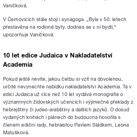
Vaníčková.
V Černovicích stále stojí i synagoga. „Byla v 50. letech
přestavěna na rodinné byty, dodnes se v ní bydlí,“
upozorňuje Vaníčková.
10 let edice Judaica v Nakladatelství
Academia
Pokud ještě nevíte, jakou četbu si vzít na dovolenou,
určitě nevynechte nabídku nakladatelství Academia. Ta v
edici Judaica už více než 10 let vydává monografie o
významných židovských učencích i výjimečné překlady z
hebrejštiny či judeo-arabštiny a dalších jazyků. O dosud
vydaných knihách i plánech do budoucna hovořila s
členem ediční rady, hebraistou Pavlem Sládkem, Leona
Matušková.