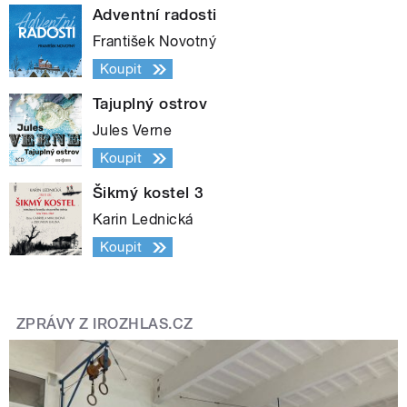
Adventní radosti
František Novotný
Koupit
Tajuplný ostrov
Jules Verne
Koupit
Šikmý kostel 3
Karin Lednická
Koupit
ZPRÁVY Z IROZHLAS.CZ