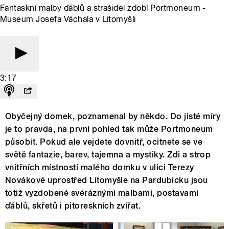
Fantaskní malby ďáblů a strašidel zdobí Portmoneum -
Museum Josefa Váchala v Litomyšli
3:17
Obyčejný domek, poznamenal by někdo. Do jisté míry
je to pravda, na první pohled tak může Portmoneum
působit. Pokud ale vejdete dovnitř, ocitnete se ve
světě fantazie, barev, tajemna a mystiky. Zdi a strop
vnitřních místností malého domku v ulici Terezy
Novákové uprostřed Litomyšle na Pardubicku jsou
totiž vyzdobené svéráznými malbami, postavami
ďáblů, skřetů i pitoreskních zvířat.