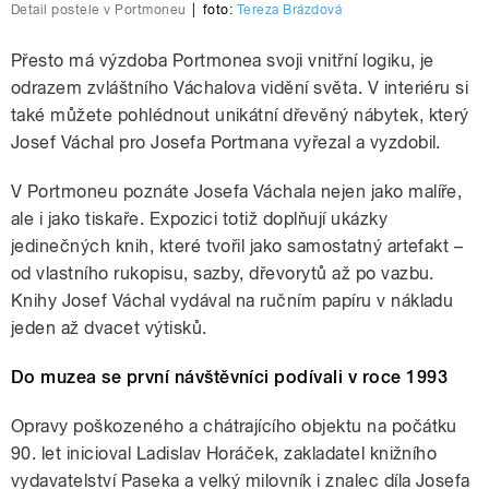
Detail postele v Portmoneu
|
foto:
Tereza Brázdová
Přesto má výzdoba Portmonea svoji vnitřní logiku, je
odrazem zvláštního Váchalova vidění světa. V interiéru si
také můžete pohlédnout unikátní dřevěný nábytek, který
Josef Váchal pro Josefa Portmana vyřezal a vyzdobil.
V Portmoneu poznáte Josefa Váchala nejen jako malíře,
ale i jako tiskaře. Expozici totiž doplňují ukázky
jedinečných knih, které tvořil jako samostatný artefakt –
od vlastního rukopisu, sazby, dřevorytů až po vazbu.
Knihy Josef Váchal vydával na ručním papíru v nákladu
jeden až dvacet výtisků.
Do muzea se první návštěvníci podívali v roce 1993
Opravy poškozeného a chátrajícího objektu na počátku
90. let inicioval Ladislav Horáček, zakladatel knižního
vydavatelství Paseka a velký milovník i znalec díla Josefa