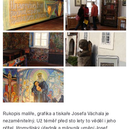
Rukopis malíře, grafika a tiskaře Josefa Váchala je
nezaměnitelný. Už téměř před sto lety to věděl i jeho
přítel, litomyšlský úředník a milovník umění Josef