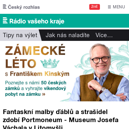
Přejít k hlavnímu obsahu
MENU
ŽIVĚ
Tipy na výlet
Jak nás naladíte
Více
…
Fantaskní malby ďáblů a strašidel
zdobí Portmoneum - Museum Josefa
Váchala v Litomyšli