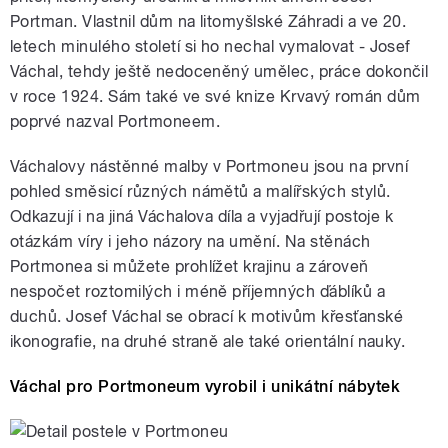
Portman. Vlastnil dům na litomyšlské Záhradi a ve 20.
letech minulého století si ho nechal vymalovat - Josef
Váchal, tehdy ještě nedoceněný umělec, práce dokončil
v roce 1924. Sám také ve své knize Krvavý román dům
poprvé nazval Portmoneem.
Váchalovy nástěnné malby v Portmoneu jsou na první
pohled směsicí různých námětů a malířských stylů.
Odkazují i na jiná Váchalova díla a vyjadřují postoje k
otázkám víry i jeho názory na umění. Na stěnách
Portmonea si můžete prohlížet krajinu a zároveň
nespočet roztomilých i méně příjemných ďáblíků a
duchů. Josef Váchal se obrací k motivům křesťanské
ikonografie, na druhé straně ale také orientální nauky.
Váchal pro Portmoneum vyrobil i unikátní nábytek