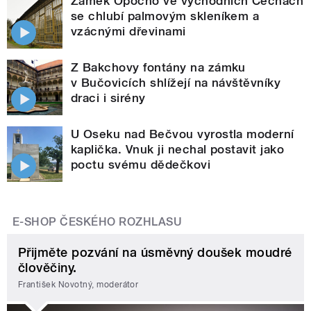
Zámek Opočno ve východních Čechách
se chlubí palmovým skleníkem a
vzácnými dřevinami
Z Bakchovy fontány na zámku
v Bučovicích shlížejí na návštěvníky
draci i sirény
U Oseku nad Bečvou vyrostla moderní
kaplička. Vnuk ji nechal postavit jako
poctu svému dědečkovi
E-SHOP ČESKÉHO ROZHLASU
Přijměte pozvání na úsměvný doušek moudré
člověčiny.
František Novotný, moderátor