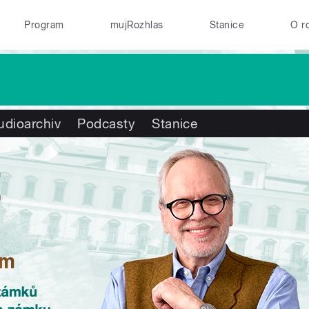
Program
mujRozhlas
Stanice
O r
udioarchiv
Podcasty
Stanice