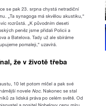
ice se pak 23. srpna chystá netradiční
onu. „Ta synagoga má skvělou akustiku,“
avíc rozrůstá. „K původním deseti
ých peněz jsme přidali Policii a
va a Batelova. Tady už ale sbíráme
upujeme pomaleji,“ uzavírá.
nal, že v životě třeba
kaustu, 10 let potom mlčel a pak své
známější novele
Noc
. Nakonec se stal
vníků za lidská práva po celém světě. Od
pisovatel a nositel Nobelovy ceny míru