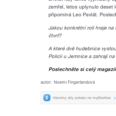
zemřel, letos uplynulo deset
připomíná Leo Pavlát. Posle
Jakou konkrétní roli hraje n
čtvrť?
A které dvě hudebnice vystou
Policii u Jemnice a zahrají n
Poslechněte si celý magazí
autor:
Noemi Fingerlandová
Všechny díly pořadu na mujRozhlas