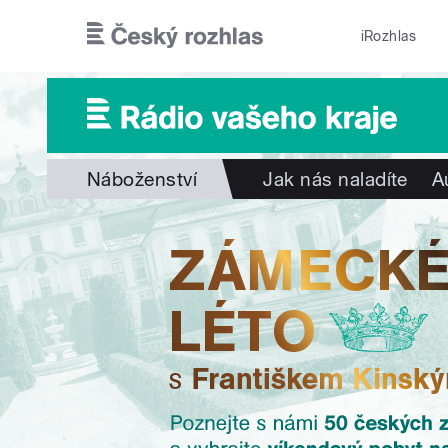
Přejít k hlavnímu obsahu
iRozhlas
Náboženství
Jak nás naladíte
A