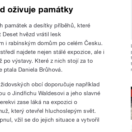
zd oživuje památky
 památek a desítky příběhů, které
t Deset hvězd vrátil lesk
m i rabínským domům po celém Česku.
tředí najdete nejen stálé expozice, ale i
 po výstavy. Které z nich stojí za to
e ptala Daniela Brůhová.
židovských obcí doporučuje například
u o Jindřichu Waldesovi a jeho slavné
erekvi zase láká na expozici o
už, který otevřel hluchoslepým svět.
ul, vžil se do jejich situace a vytvořil