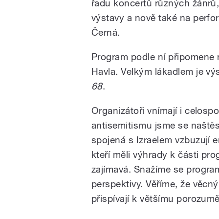
řadu koncertů různých žánrů, 
výstavy a nově také na perfor
Černá.
Program podle ní připomene 
Havla. Velkým lákadlem je vý
68
.
Organizátoři vnímají i celosp
antisemitismu jsme se naštěs
spojená s Izraelem vzbuzují e
kteří měli výhrady k části pr
zajímavá. Snažíme se program
perspektivy. Věříme, že věcný 
přispívají k většímu porozumě