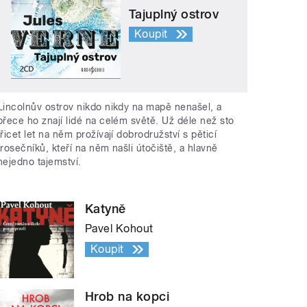
Tajuplný ostrov
Koupit
Lincolnův ostrov nikdo nikdy na mapě nenašel, a
přece ho znají lidé na celém světě. Už déle než sto
třicet let na něm prožívají dobrodružství s pěticí
trosečníků, kteří na něm našli útočiště, a hlavně
nejedno tajemství.
Katyně
Pavel Kohout
Koupit
Hrob na kopci