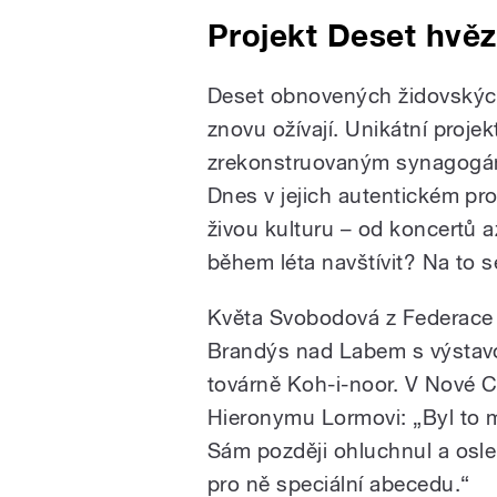
Projekt Deset hvě
Deset obnovených židovských
znovu ožívají. Unikátní projek
zrekonstruovaným synagogá
Dnes v jejich autentickém pros
živou kulturu – od koncertů až
během léta navštívit? Na to s
Květa Svobodová z Federace 
Brandýs nad Labem s výstavo
továrně Koh-i-noor. V Nové C
Hieronymu Lormovi: „Byl to m
Sám později ohluchnul a oslepn
pro ně speciální abecedu.“