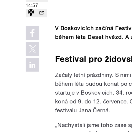
14:57
V Boskovicích začíná Festiv
během léta Deset hvězd. A u
Festival pro židov
Začaly letní prázdniny. S nimi
během léta budou konat po c
startuje v Boskovicích. 34. ro
koná od 9. do 12. července. 
festivalu Jana Černá.
„Nachystali jsme toho zase s