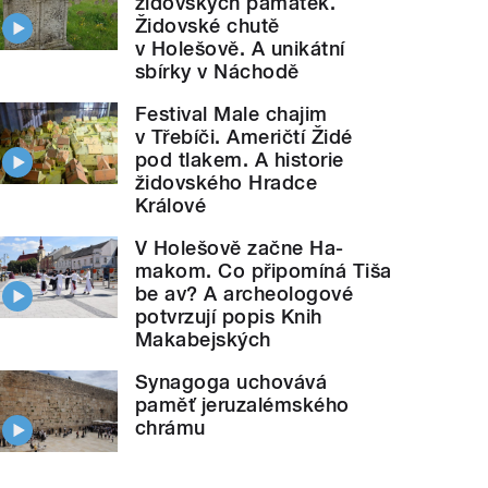
židovských památek.
Židovské chutě
v Holešově. A unikátní
sbírky v Náchodě
Festival Male chajim
v Třebíči. Američtí Židé
pod tlakem. A historie
židovského Hradce
Králové
V Holešově začne Ha-
makom. Co připomíná Tiša
be av? A archeologové
potvrzují popis Knih
Makabejských
Synagoga uchovává
paměť jeruzalémského
chrámu