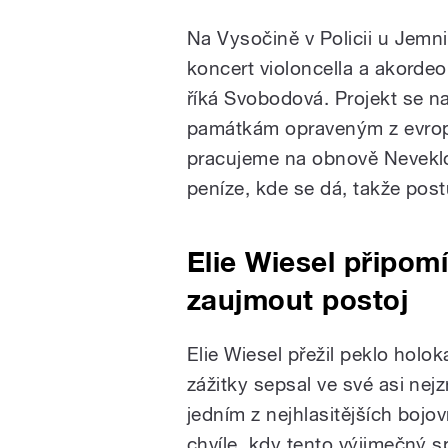
Na Vysočině v Policii u Jemn
koncert violoncella a akorde
říká Svobodová. Projekt se n
památkám opraveným z evropsk
pracujeme na obnově Neveklo
peníze, kde se dá, takže post
Elie Wiesel připomí
zaujmout postoj
Elie Wiesel přežil peklo holo
zážitky sepsal ve své asi nej
jedním z nejhlasitějších bojo
chvíle, kdy tento výjimečný s