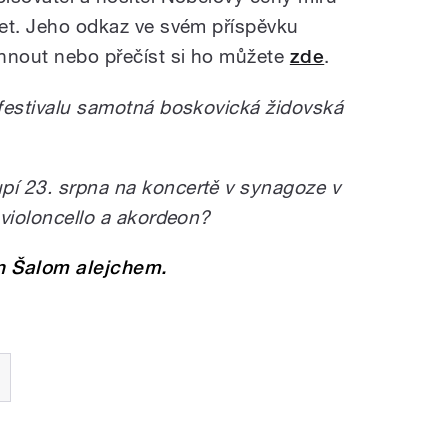
 let. Jeho odkaz ve svém příspěvku
chnout nebo přečíst si ho můžete
zde
.
a festivalu samotná boskovická židovská
pí 23. srpna na koncertě v synagoze v
a violoncello a akordeon?
n Šalom alejchem.