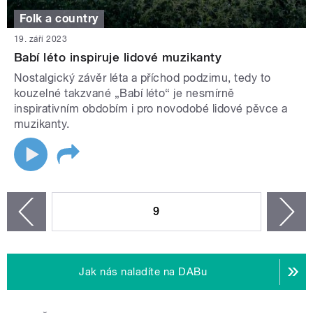
Folk a country
19. září 2023
Babí léto inspiruje lidové muzikanty
Nostalgický závěr léta a příchod podzimu, tedy to
kouzelné takzvané „Babí léto“ je nesmírně
inspirativním obdobím i pro novodobé lidové pěvce a
muzikanty.
STRÁNKY
9
n
zí
Jak nás naladíte na DABu