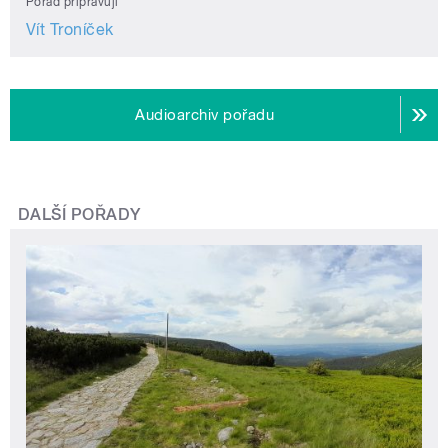
Pořad připravují
Vít Troníček
Audioarchiv pořadu
DALŠÍ POŘADY