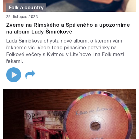
Folk a country
28. listopad 2023
Zveme na Rímského a Spáleného a upozorníme
na album Lady Šimíčkové
Lada Šimíčková chystá nové album, o kterém vám
řekneme víc. Vedle toho přinášíme pozvánky na
Folkové večery s Kvitnou v Litvínově i na Folk mezi
řekami.