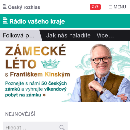
Přejít k hlavnímu obsahu
MENU
ŽIVĚ
Folková pohlazení
Jak nás naladíte
Více
…
NEJNOVĚJŠÍ