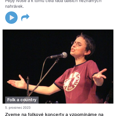
Pepy Nose a k tomu celá řada dalších neznámých
nahrávek.
Folk a country
5. prosinec 2023
Zveme na folkové koncerty a vzpomínáme na