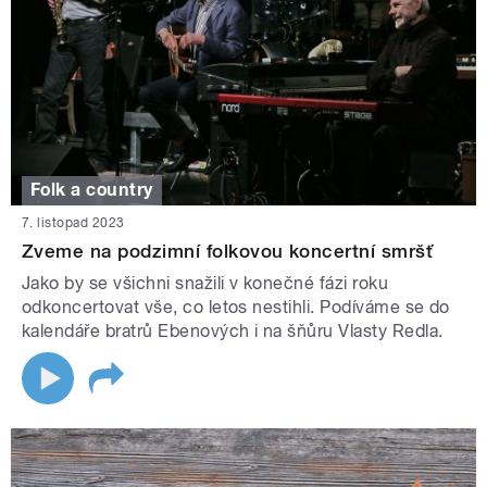
Folk a country
7. listopad 2023
Zveme na podzimní folkovou koncertní smršť
Jako by se všichni snažili v konečné fázi roku
odkoncertovat vše, co letos nestihli. Podíváme se do
kalendáře bratrů Ebenových i na šňůru Vlasty Redla.