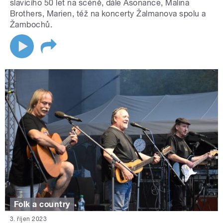
slavícího 50 let na scéně, dále Asonance, Malina
Brothers, Marien, též na koncerty Žalmanova spolu a
Žambochů.
Folk a country
3. říjen 2023