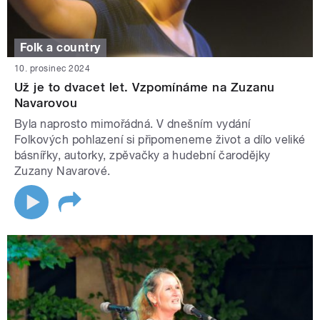
Folk a country
10. prosinec 2024
Už je to dvacet let. Vzpomínáme na Zuzanu
Navarovou
Byla naprosto mimořádná. V dnešním vydání
Folkových pohlazení si připomeneme život a dílo veliké
básnířky, autorky, zpěvačky a hudební čarodějky
Zuzany Navarové.