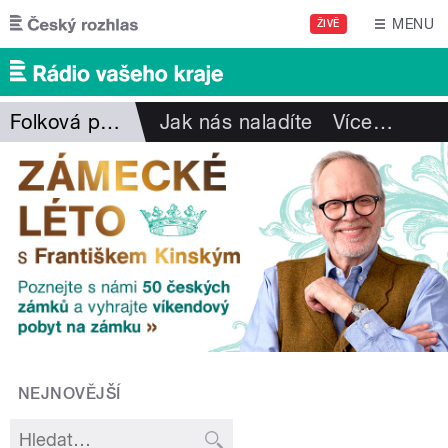
Přejít k hlavnímu obsahu
MENU
ŽIVĚ
Folková pohlazení
Jak nás naladíte
Více
…
NEJNOVĚJŠÍ