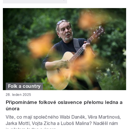
Folk a country
28. leden 2025
Připomínáme folkové oslavence přelomu ledna a
února
Víte, co mají společného Wabi Daněk, Věra Martinová,
Jarka Mottl, Vojta Zícha a Luboš Malina? Nadělil nám