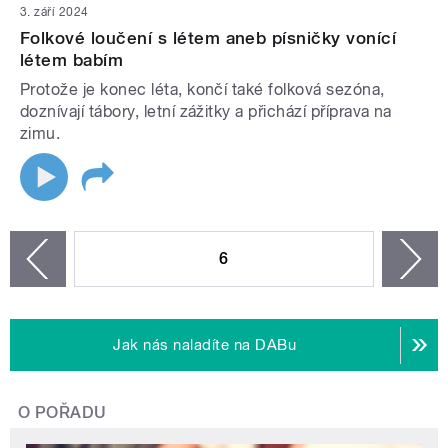
3. září 2024
Folkové loučení s létem aneb písničky vonící
létem babím
Protože je konec léta, končí také folková sezóna,
doznívají tábory, letní zážitky a přichází příprava na
zimu.
STRÁNKY
6
n
zí
Jak nás naladíte na DABu
O POŘADU