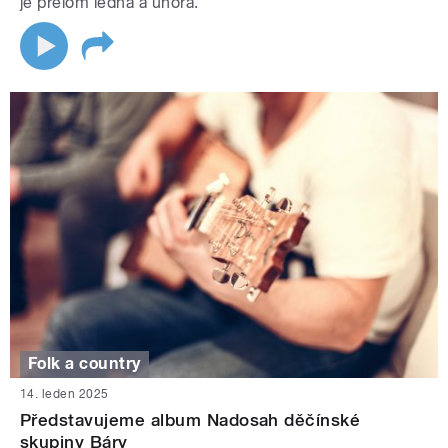
je přelom ledna a února.
Folk a country
14. leden 2025
Představujeme album Nadosah děčínské
skupiny Báry