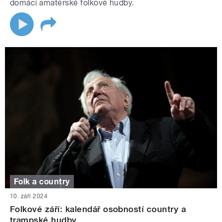
domácí amatérské folkové hudby.
Folk a country
10. září 2024
Folkové září: kalendář osobností country a
trampské hudby