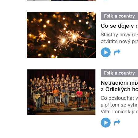
Folk a country
Co se děje v 
Šťastný nový ro
otvíráte nový p
Folk a country
Netradiční mi
z Orlických h
Co poslouchat v
a přitom se vy
Víťa Troníček j
STRÁNKY