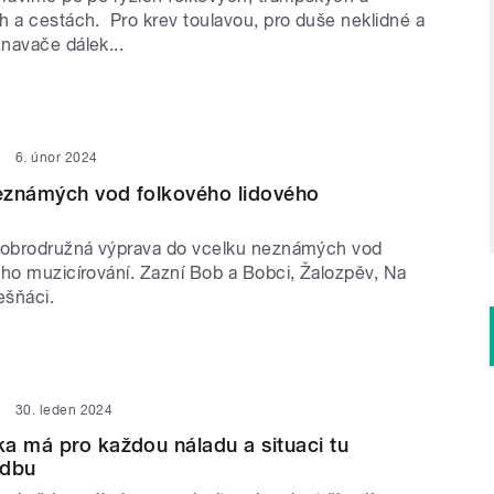
h a cestách. Pro krev toulavou, pro duše neklidné a
navače dálek...
6. únor 2024
eznámých vod folkového lidového
dobrodružná výprava do vcelku neznámých vod
ého muzicírování. Zazní Bob a Bobci, Žalozpěv, Na
lešňáci.
30. leden 2024
a má pro každou náladu a situaci tu
adbu