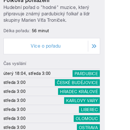
Folková pohlazení
Hudební pořad o "hodné" muzice, který
připravuje známý pardubický folkař a lídr
skupiny Marien Víťa Troníček.
Délka pořadu:
56 minut
Více o pořadu
Čas vysílání
úterý 18:04, středa 3:00
PARDUBICE
středa 3:00
ČESKÉ BUDĚJOVICE
středa 3:00
HRADEC KRÁLOVÉ
středa 3:00
KARLOVY VARY
středa 3:00
LIBEREC
středa 3:00
OLOMOUC
středa 3:00
OSTRAVA