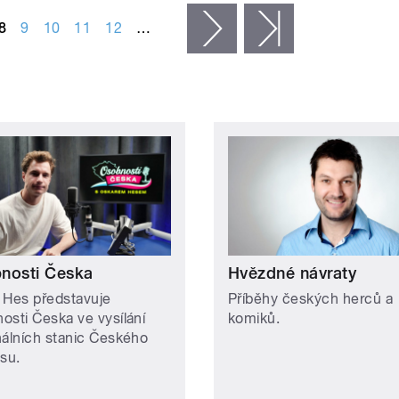
8
9
10
11
12
…
následující ›
poslední »
nosti Česka
Hvězdné návraty
 Hes představuje
Příběhy českých herců a
osti Česka ve vysílání
komiků.
nálních stanic Českého
asu.