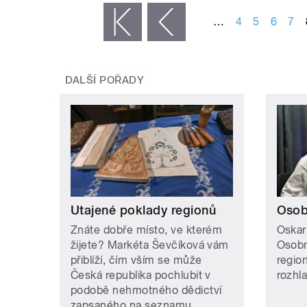
…
4
5
6
7
« první
‹ předchozí
DALŠÍ POŘADY
Utajené poklady regionů
Osob
Znáte dobře místo, ve kterém
Oskar
žijete? Markéta Ševčíková vám
Osobn
přiblíží, čím vším se může
regio
Česká republika pochlubit v
rozhl
podobě nehmotného dědictví
zapsaného na seznamu