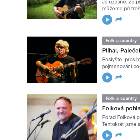
Je úžasné, že pr
můžeme při troš
Folk a country
Plíhal, Paleček
Poslyšte, prosím
pojmenování poč
Folk a country
Folková pohl
Pořad Folková p
Tentokrát jsme a