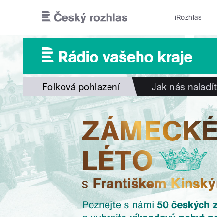
Přejít k hlavnímu obsahu
iRozhlas
Folková pohlazení
Jak nás naladí