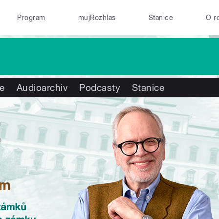
Program
mujRozhlas
Stanice
O r
te
Audioarchiv
Podcasty
Stanice