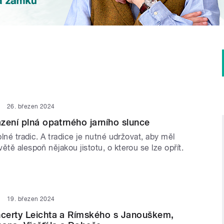
26. březen 2024
zení plná opatrného jarního slunce
 plné tradic. A tradice je nutné udržovat, aby měl
ětě alespoň nějakou jistotu, o kterou se lze opřít.
19. březen 2024
certy Leichta a Rímského s Janouškem,