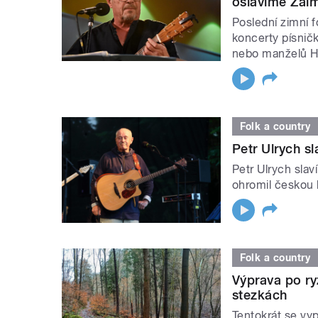
oslavíme Žalm
Poslední zimní 
koncerty písnič
nebo manželů H
Folk a country
Petr Ulrych s
Petr Ulrych sla
ohromil českou
Folk a country
Výprava po ry
stezkách
Tentokrát se vy