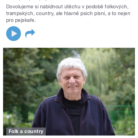
Dovolujeme si nabídnout útěchu v podobě folkových,
trampských, country, ale hlavně psích písní, a to nejen
pro pejskaře.
Folk a country