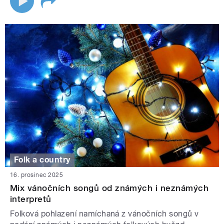
Folk a country
16. prosinec 2025
Mix vánočních songů od známých i neznámých
interpretů
Folková pohlazení namíchaná z vánočních songů v