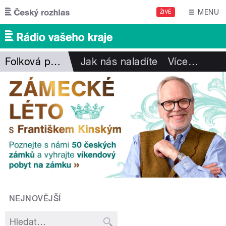
Přejít k hlavnímu obsahu
MENU
ŽIVĚ
Folková pohlazení
Jak nás naladíte
Více
…
NEJNOVĚJŠÍ