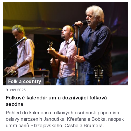
Folk a country
9. září 2025
Folkové kalendárium a doznívající folková
sezóna
Pohled do kalendária folkových osobností připomíná
oslavy narozenin Janouška, Křesťana a Bobka, naopak
úmrtí pánů Blažejovského, Cashe a Brümera.