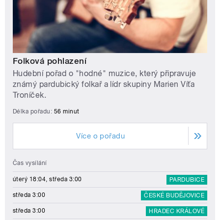
Folková pohlazení
Hudební pořad o "hodné" muzice, který připravuje
známý pardubický folkař a lídr skupiny Marien Víťa
Troníček.
Délka pořadu:
56 minut
Více o pořadu
Čas vysílání
úterý 18:04, středa 3:00
PARDUBICE
středa 3:00
ČESKÉ BUDĚJOVICE
středa 3:00
HRADEC KRÁLOVÉ