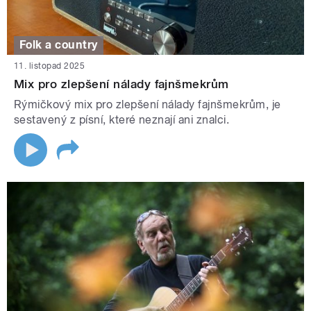
Folk a country
11. listopad 2025
Mix pro zlepšení nálady fajnšmekrům
Rýmičkový mix pro zlepšení nálady fajnšmekrům, je
sestavený z písní, které neznají ani znalci.