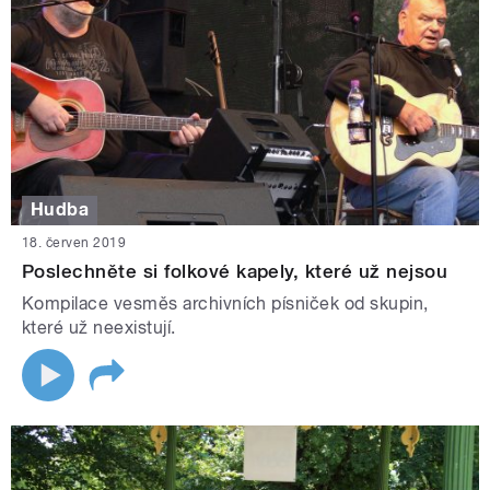
Hudba
18. červen 2019
Poslechněte si folkové kapely, které už nejsou
Kompilace vesměs archivních písniček od skupin,
které už neexistují.