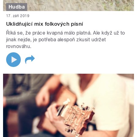
Hudba
17. září 2019
Uklidňující mix folkových písní
Říká se, že práce kvapná málo platná. Ale když už to
jinak nejde, je potřeba alespoň zkusit udržet
rovnováhu.