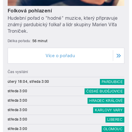
Folková pohlazení
Hudební pořad o "hodné" muzice, který připravuje
známý pardubický folkař a lídr skupiny Marien Víťa
Troníček.
Délka pořadu:
56 minut
Více o pořadu
Čas vysílání
úterý 18:04, středa 3:00
PARDUBICE
středa 3:00
ČESKÉ BUDĚJOVICE
středa 3:00
HRADEC KRÁLOVÉ
středa 3:00
KARLOVY VARY
středa 3:00
LIBEREC
středa 3:00
OLOMOUC