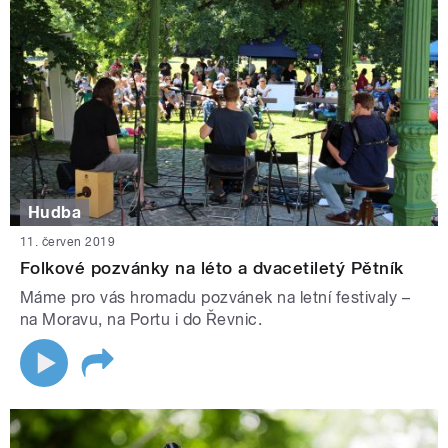
Hudba
11. červen 2019
Folkové pozvánky na léto a dvacetiletý Pětník
Máme pro vás hromadu pozvánek na letní festivaly –
na Moravu, na Portu i do Řevnic.