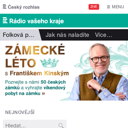
Přejít k hlavnímu obsahu
MENU
ŽIVĚ
Folková pohlazení
Jak nás naladíte
Více
…
NEJNOVĚJŠÍ