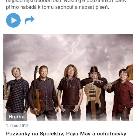
nejplodnější období roku. Nostalgie podzimních barev
přímo nabádá k tomu sednout a napsat píseň.
Hudba
1. říjen 2019
Pozvánky na Spolektiv, Payu May a ochutnávky