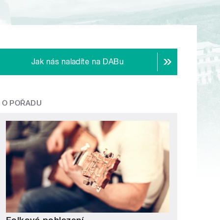
Jak nás naladíte na DABu
O POŘADU