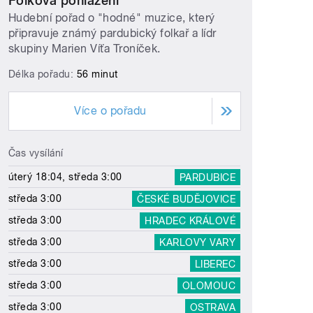
Folková pohlazení
Hudební pořad o "hodné" muzice, který
připravuje známý pardubický folkař a lídr
skupiny Marien Víťa Troníček.
Délka pořadu:
56 minut
Více o pořadu
Čas vysílání
úterý 18:04, středa 3:00
PARDUBICE
středa 3:00
ČESKÉ BUDĚJOVICE
středa 3:00
HRADEC KRÁLOVÉ
středa 3:00
KARLOVY VARY
středa 3:00
LIBEREC
středa 3:00
OLOMOUC
středa 3:00
OSTRAVA