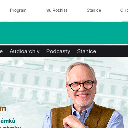
Program
mujRozhlas
Stanice
O r
te
Audioarchiv
Podcasty
Stanice