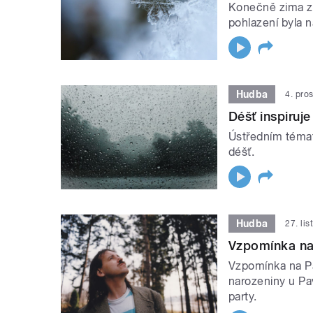
Konečně zima zač
pohlazení byla n
Hudba
4. pro
Déšť inspiruje
Ústředním témat
déšť.
Hudba
27. li
Vzpomínka na
Vzpomínka na P
narozeniny u Pa
party.