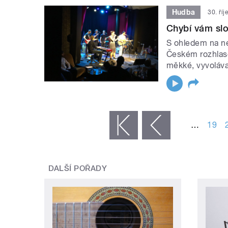
Hudba
30. ří
Chybí vám slo
S ohledem na ne
Českém rozhlase
měkké, vyvoláva
STRÁNKY
…
19
« první
‹ předchozí
DALŠÍ POŘADY