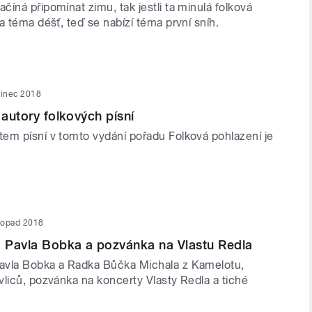
íná připomínat zimu, tak jestli ta minulá folková
a téma déšť, teď se nabízí téma první sníh.
sinec 2018
 autory folkových písní
em písní v tomto vydání pořadu Folková pohlazení je
stopad 2018
 Pavla Bobka a pozvánka na Vlastu Redla
avla Bobka a Radka Bůčka Michala z Kamelotu,
vliců, pozvánka na koncerty Vlasty Redla a tiché