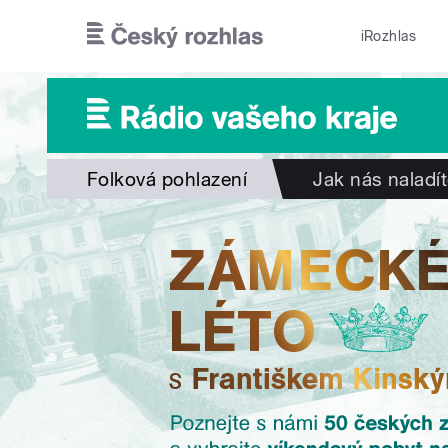
Přejít k hlavnímu obsahu
iRozhlas
Folková pohlazení
Jak nás naladí