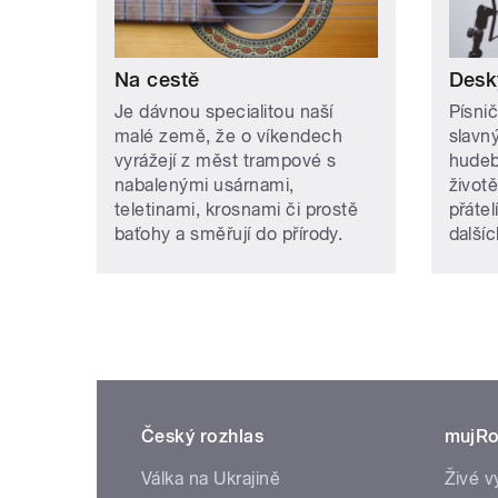
Na cestě
Desk
Je dávnou specialitou naší
Písnič
malé země, že o víkendech
slavn
vyrážejí z měst trampové s
hudeb
nabalenými usárnami,
životě
teletinami, krosnami či prostě
přátel
baťohy a směřují do přírody.
další
Český rozhlas
mujRo
Válka na Ukrajině
Živé v