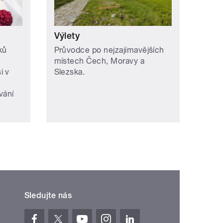
Výlety
ků
Průvodce po nejzajímavějších
místech Čech, Moravy a
i v
Slezska.
vání
Sledujte nás