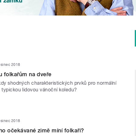
osinec 2018
u folkařům na dveře
ěkdy shodných charakteristických prvků pro normální
a typickou lidovou vánoční koledu?
osinec 2018
o očekávané zimě míní folkaři?