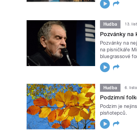
Hudba
13. li
Pozvánky na 
Pozvánky na nej
na písničkáře Mi
bluegrassové fo
Hudba
6. lis
Podzimní fol
Podzim je nejins
písňotepců.