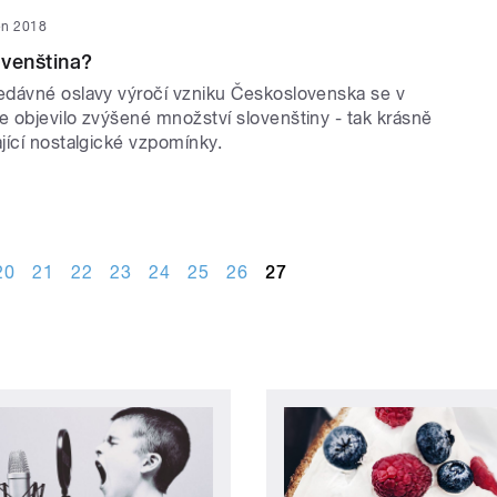
jen 2018
venština?
dávné oslavy výročí vzniku Československa se v
 objevilo zvýšené množství slovenštiny - tak krásně
jící nostalgické vzpomínky.
20
21
22
23
24
25
26
27