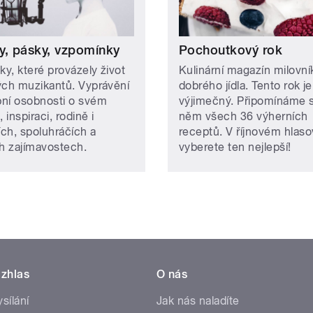
y, pásky, vzpomínky
Pochoutkový rok
ky, které provázely život
Kulinární magazín milovní
ých muzikantů. Vyprávění
dobrého jídla. Tento rok je
ní osobnosti o svém
výjimečný. Připomínáme s
, inspiraci, rodině i
něm všech 36 výherních
ích, spoluhráčích a
receptů. V říjnovém hlaso
ch zajímavostech.
vyberete ten nejlepší!
zhlas
O nás
ysílání
Jak nás naladíte