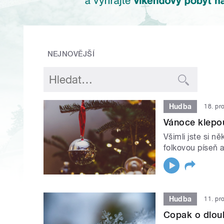
NEJNOVĚJŠÍ
Hudba
18. pr
Vánoce klepo
Všimli jste si n
folkovou píseň 
Hudba
11. pr
Copak o dlouh