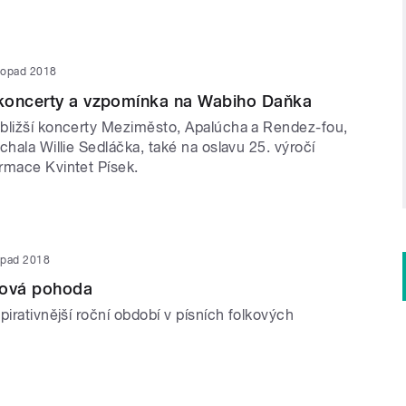
stopad 2018
koncerty a vzpomínka na Wabiho Daňka
bližší koncerty Meziměsto, Apalúcha a Rendez-fou,
chala Willie Sedláčka, také na oslavu 25. výročí
rmace Kvintet Písek.
topad 2018
ková pohoda
pirativnější roční období v písních folkových