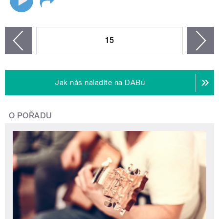
STRÁNKY
15
n
zí
Jak nás naladíte na DABu
O POŘADU