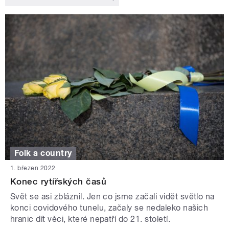
Folk a country
1. březen 2022
Konec rytířských časů
Svět se asi zbláznil. Jen co jsme začali vidět světlo na
konci covidového tunelu, začaly se nedaleko našich
hranic dít věci, které nepatří do 21. století.