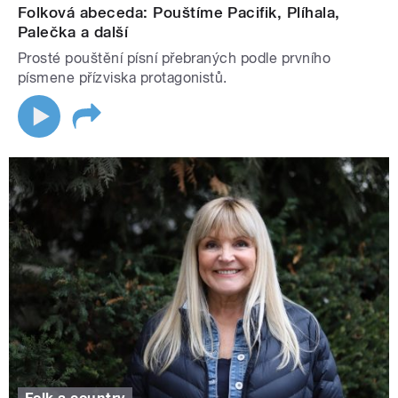
Folková abeceda: Pouštíme Pacifik, Plíhala,
Palečka a další
Prosté pouštění písní přebraných podle prvního
písmene přízviska protagonistů.