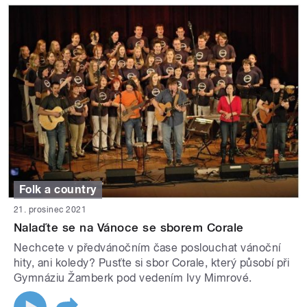
Folk a country
21. prosinec 2021
Nalaďte se na Vánoce se sborem Corale
Nechcete v předvánočním čase poslouchat vánoční
hity, ani koledy? Pusťte si sbor Corale, který působí při
Gymnáziu Žamberk pod vedením Ivy Mimrové.