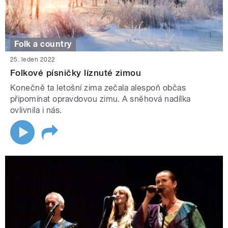
Folk a country
25. leden 2022
Folkové písničky líznuté zimou
Konečně ta letošní zima zečala alespoň občas
připomínat opravdovou zimu. A sněhová nadílka
ovlivnila i nás.