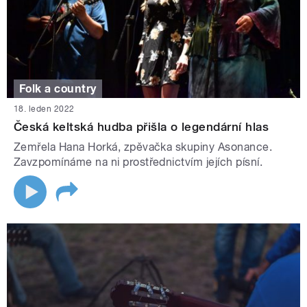
Folk a country
18. leden 2022
Česká keltská hudba přišla o legendární hlas
Zemřela Hana Horká, zpěvačka skupiny Asonance.
Zavzpomínáme na ni prostřednictvím jejích písní.