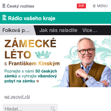
Přejít k hlavnímu obsahu
MENU
ŽIVĚ
Folková pohlazení
Jak nás naladíte
Více
…
NEJNOVĚJŠÍ