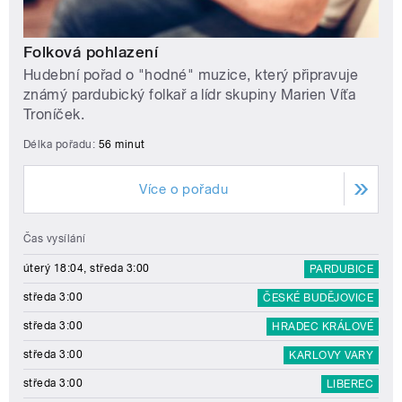
Folková pohlazení
Hudební pořad o "hodné" muzice, který připravuje
známý pardubický folkař a lídr skupiny Marien Víťa
Troníček.
Délka pořadu:
56 minut
Více o pořadu
Čas vysílání
úterý 18:04, středa 3:00
PARDUBICE
středa 3:00
ČESKÉ BUDĚJOVICE
středa 3:00
HRADEC KRÁLOVÉ
středa 3:00
KARLOVY VARY
středa 3:00
LIBEREC