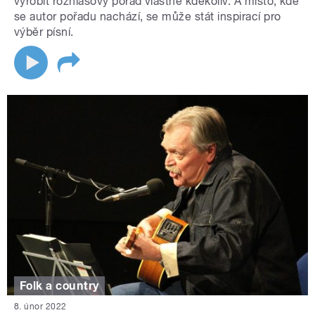
vyrobit rozhlasový pořad vlastně kdekoliv. A místo, kde
se autor pořadu nachází, se může stát inspirací pro
výběr písní.
Folk a country
8. únor 2022