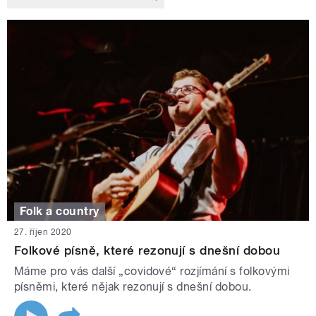
Folk a country
27. říjen 2020
Folkové písně, které rezonují s dnešní dobou
Máme pro vás další „covidové“ rozjímání s folkovými
písněmi, které nějak rezonují s dnešní dobou.