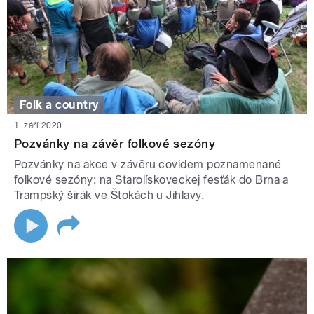
Folk a country
1. září 2020
Pozvánky na závěr folkové sezóny
Pozvánky na akce v závěru covidem poznamenané
folkové sezóny: na Starolískoveckej fesťák do Brna a
Trampský širák ve Štokách u Jihlavy.