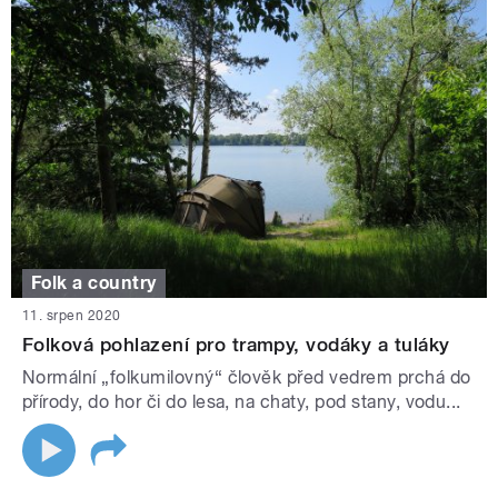
Folk a country
11. srpen 2020
Folková pohlazení pro trampy, vodáky a tuláky
Normální „folkumilovný“ člověk před vedrem prchá do
přírody, do hor či do lesa, na chaty, pod stany, vodu...