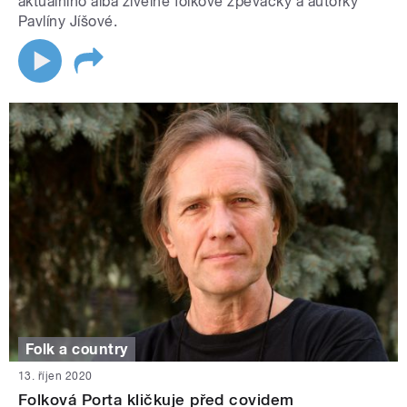
aktuálního alba živelné folkové zpěvačky a autorky
Pavlíny Jíšové.
Folk a country
13. říjen 2020
Folková Porta kličkuje před covidem