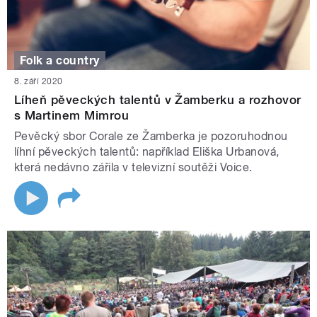
Folk a country
8. září 2020
Líheň pěveckých talentů v Žamberku a rozhovor
s Martinem Mimrou
Pevěcký sbor Corale ze Žamberka je pozoruhodnou
líhní pěveckých talentů: například Eliška Urbanová,
která nedávno zářila v televizní soutěži Voice.