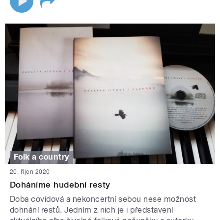
Folk a country
20. říjen 2020
Doháníme hudební resty
Doba covidová a nekoncertní sebou nese možnost
dohnání restů. Jedním z nich je i představení