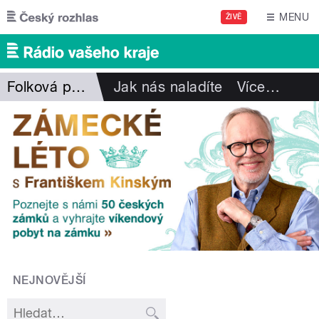
Přejít k hlavnímu obsahu
MENU
ŽIVĚ
Folková pohlazení
Jak nás naladíte
Více
…
NEJNOVĚJŠÍ