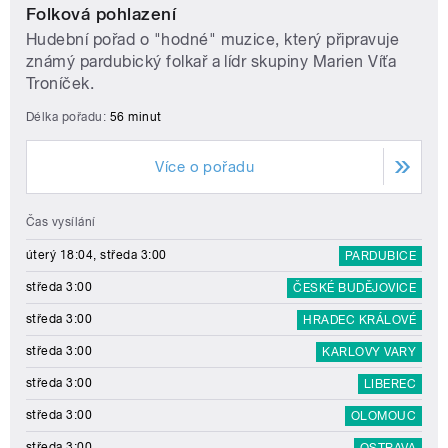
Folková pohlazení
Hudební pořad o "hodné" muzice, který připravuje
známý pardubický folkař a lídr skupiny Marien Víťa
Troníček.
Délka pořadu:
56 minut
Více o pořadu
Čas vysílání
úterý 18:04, středa 3:00
PARDUBICE
středa 3:00
ČESKÉ BUDĚJOVICE
středa 3:00
HRADEC KRÁLOVÉ
středa 3:00
KARLOVY VARY
středa 3:00
LIBEREC
středa 3:00
OLOMOUC
středa 3:00
OSTRAVA